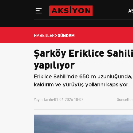
A
GÜNDEM
HABERLER
Şarköy Eriklice Sahili
yapılıyor
Eriklice Sahili'nde 650 m uzunluğunda, 1
kaldırım ve yürüyüş yollarını kapsıyor.
Yayın Tarihi:
01.06.2026 18:02
Güncellem