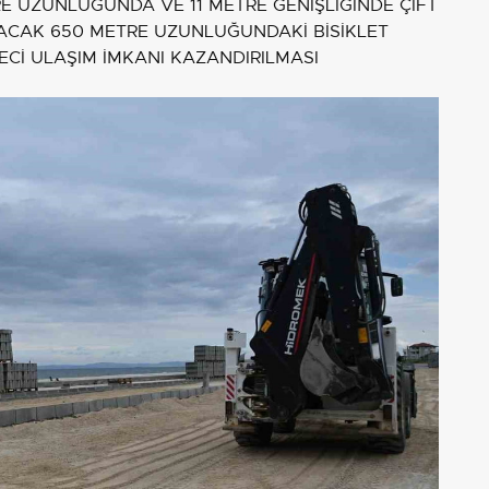
E UZUNLUĞUNDA VE 11 METRE GENİŞLİĞİNDE ÇİFT
LACAK 650 METRE UZUNLUĞUNDAKİ BİSİKLET
ECİ ULAŞIM İMKANI KAZANDIRILMASI