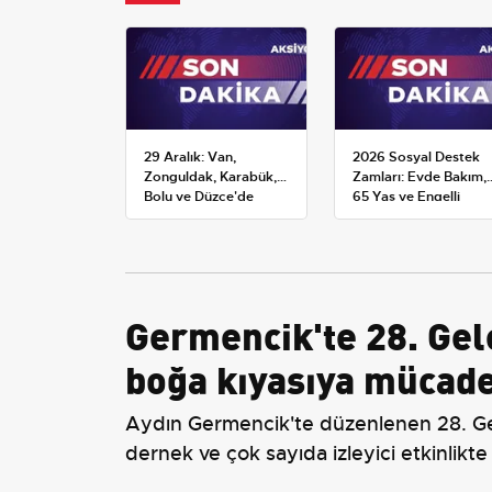
29 Aralık: Van,
2026 Sosyal Destek
Zonguldak, Karabük,
Zamları: Evde Bakım,
Bolu ve Düzce'de
65 Yaş ve Engelli
okullar tatil —
Maaşlarında Yeni
Üniversiteler ne
Tahminler
durumda?
Germencik'te 28. Gel
boğa kıyasıya mücade
Aydın Germencik'te düzenlenen 28. Gel
dernek ve çok sayıda izleyici etkinlikte 