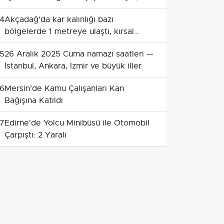
kedi ve köpeğe yedirmeyin
4
Akçadağ'da kar kalınlığı bazı
bölgelerde 1 metreye ulaştı, kırsal
ulaşım aksıyor
5
26 Aralık 2025 Cuma namazı saatleri —
İstanbul, Ankara, İzmir ve büyük iller
6
Mersin’de Kamu Çalışanları Kan
Bağışına Katıldı
7
Edirne'de Yolcu Minibüsü ile Otomobil
Çarpıştı: 2 Yaralı