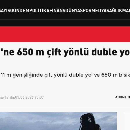
SAYIŞ
GÜNDEM
POLITIKA
FINANS
DÜNYA
SPOR
MEDYA
SAĞLIK
MA
'ne 650 m çift yönlü duble yo
1 m genişliğinde çift yönlü duble yol ve 650 m bisikle
e Tarihi:
01.06.2026 18:07
ABONE O