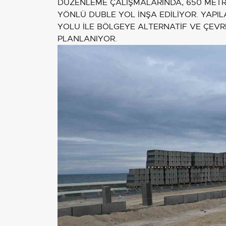
DÜZENLEME ÇALIŞMALARINDA, 650 METR
YÖNLÜ DUBLE YOL İNŞA EDİLİYOR. YAPI
YOLU İLE BÖLGEYE ALTERNATİF VE ÇEVR
PLANLANIYOR.