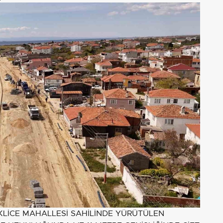
İKLİCE MAHALLESİ SAHİLİNDE YÜRÜTÜLEN