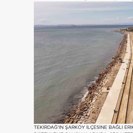
TEKİRDAĞ'IN ŞARKÖY İLÇESİNE BAĞLI ER