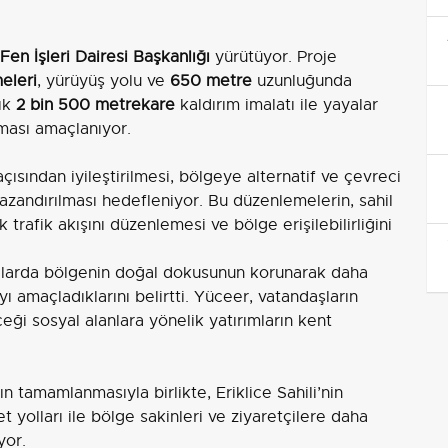
en İşleri Dairesi Başkanlığı
yürütüyor. Proje
eleri
, yürüyüş yolu ve
650 metre
uzunluğunda
şık
2 bin 500 metrekare
kaldırım imalatı ile yayalar
nması amaçlanıyor.
çısından iyileştirilmesi, bölgeye alternatif ve çevreci
kazandırılması hedefleniyor. Bu düzenlemelerin, sahil
k trafik akışını düzenlemesi ve bölge erişilebilirliğini
şmalarda bölgenin doğal dokusunun korunarak daha
 amaçladıklarını belirtti. Yüceer, vatandaşların
eği sosyal alanlara yönelik yatırımların kent
n tamamlanmasıyla birlikte, Eriklice Sahili’nin
t yolları ile bölge sakinleri ve ziyaretçilere daha
yor.