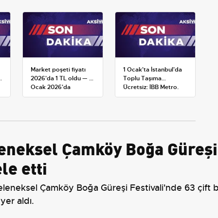
Market poşeti fiyatı
1 Ocak'ta İstanbul'da
2026'da 1 TL oldu — 1
Toplu Taşıma
Ocak 2026'da
Ücretsiz: İBB Metro,
yürürlüğe giren tarife
Metrobüs ve Otobüs
Ek Seferlerini Açıkladı
eneksel Çamköy Boğa Güreşi F
le etti
eneksel Çamköy Boğa Güreşi Festivali'nde 63 çift 
yer aldı.