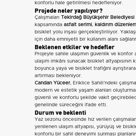
konforlu hale getirilmesi hedefleniyor.
Projede neler yapılıyor?
Çalışmaları
Tekirdağ Büyükşehir Belediyesi F
kapsamında
asfalt serimi
,
kaldırım düzenlem
bisiklet yolu inşası gerçekleştiriliyor. Yakla
için daha emniyetli bir kullanım alanı sağla
Beklenen etkiler ve hedefler
Projeyle sahile ulaşımın güvenlik ve konfor a
ulaşım imkânı sunacak bisiklet altyapısının 
boyunca yaya ve bisiklet trafiğini ayrıştırara
artırması bekleniyor.
Candan Yüceer
, Eriklice Sahili’ndeki çalı
modern ve estetik yaşam alanları oluşturmayı
güvenli ve konforlu şekilde vakit geçirebilec
genelinde süreceğini ifade etti.
Durum ve beklenti
Yaz sezonu öncesinde hız verilen çalışmaları
yenilenen ulaşım altyapısı, yürüyüş ve bisikle
konforlu bir sahil deneyimi sunması planlanı