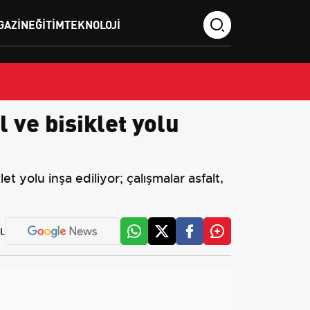
GAZIN
EĞITIM
TEKNOLOJI
l ve bisiklet yolu
t yolu inşa ediliyor; çalışmalar asfalt,
L