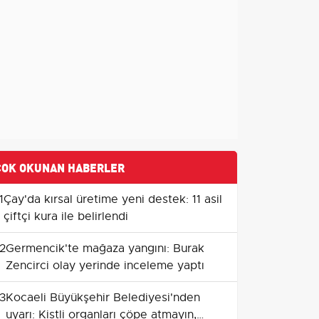
ÇOK OKUNAN HABERLER
1
Çay'da kırsal üretime yeni destek: 11 asil
çiftçi kura ile belirlendi
2
Germencik'te mağaza yangını: Burak
Zencirci olay yerinde inceleme yaptı
3
Kocaeli Büyükşehir Belediyesi'nden
uyarı: Kistli organları çöpe atmayın,