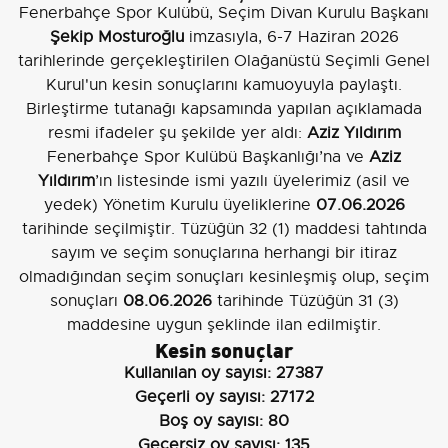
Fenerbahçe Spor Kulübü, Seçim Divan Kurulu Başkanı
Şekip Mosturoğlu
imzasıyla, 6-7 Haziran 2026
tarihlerinde gerçekleştirilen Olağanüstü Seçimli Genel
Kurul'un kesin sonuçlarını kamuoyuyla paylaştı.
Birleştirme tutanağı kapsamında yapılan açıklamada
resmi ifadeler şu şekilde yer aldı:
Aziz Yıldırım
Fenerbahçe Spor Kulübü Başkanlığı’na ve
Aziz
Yıldırım
’ın listesinde ismi yazılı üyelerimiz (asil ve
yedek) Yönetim Kurulu üyeliklerine
07.06.2026
tarihinde seçilmiştir. Tüzüğün 32 (1) maddesi tahtında
sayım ve seçim sonuçlarına herhangi bir itiraz
olmadığından seçim sonuçları kesinleşmiş olup, seçim
sonuçları
08.06.2026
tarihinde Tüzüğün 31 (3)
maddesine uygun şeklinde ilan edilmiştir.
Kesin sonuçlar
Kullanılan oy sayısı:
27387
Geçerli oy sayısı:
27172
Boş oy sayısı:
80
Geçersiz oy sayısı:
135