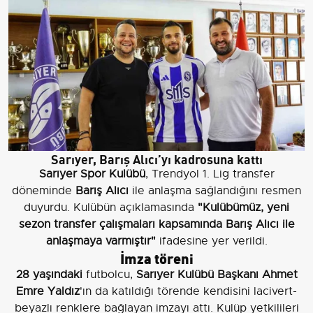
Sarıyer, Barış Alıcı’yı kadrosuna kattı
Sarıyer Spor Kulübü
, Trendyol 1. Lig transfer
döneminde
Barış Alıcı
ile anlaşma sağlandığını resmen
duyurdu. Kulübün açıklamasında
"Kulübümüz, yeni
sezon transfer çalışmaları kapsamında Barış Alıcı ile
anlaşmaya varmıştır"
ifadesine yer verildi.
İmza töreni
28 yaşındaki
futbolcu,
Sarıyer Kulübü Başkanı Ahmet
Emre Yaldız
'ın da katıldığı törende kendisini lacivert-
beyazlı renklere bağlayan imzayı attı. Kulüp yetkilileri