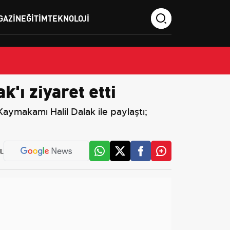
GAZIN
EĞITIM
TEKNOLOJI
'ı ziyaret etti
Kaymakamı Halil Dalak ile paylaştı;
L