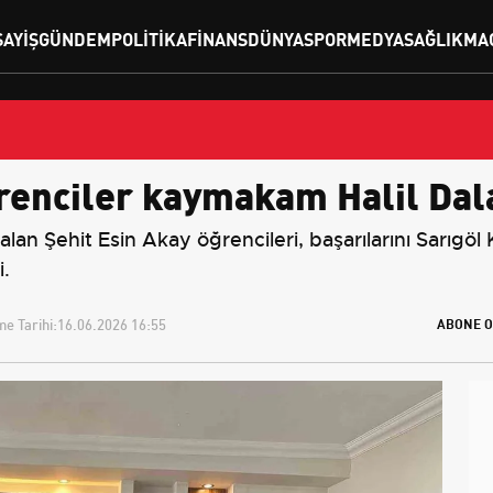
SAYIŞ
GÜNDEM
POLITIKA
FINANS
DÜNYA
SPOR
MEDYA
SAĞLIK
MA
enciler kaymakam Halil Dalak
an Şehit Esin Akay öğrencileri, başarılarını Sarıgöl 
i.
e Tarihi:
16.06.2026 16:55
ABONE O