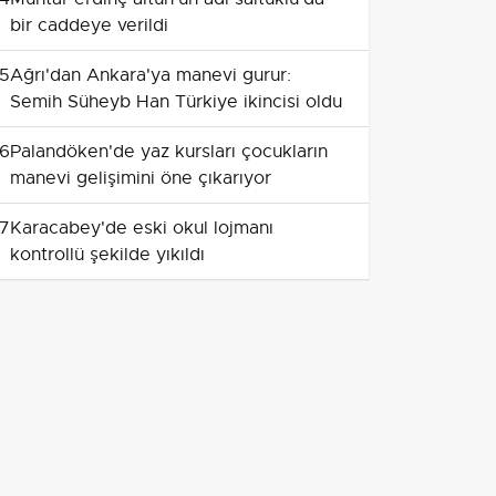
bir caddeye verildi
5
Ağrı'dan Ankara'ya manevi gurur:
Semih Süheyb Han Türkiye ikincisi oldu
6
Palandöken'de yaz kursları çocukların
manevi gelişimini öne çıkarıyor
7
Karacabey'de eski okul lojmanı
kontrollü şekilde yıkıldı