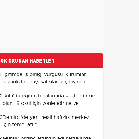
ÇOK OKUNAN HABERLER
1
Eğitimde iş birliği vurgusu: kurumlar
bakanlıkla anayasal olarak çalışmalı
2
Bolu'da eğitim binalarında güçlendirme
planı: 8 okul için yönlendirme ve
düzenleme
3
Demirci'de yeni nesil hafızlık merkezi
için temel atıldı
4
Muhtar erdinç altun’un adı saltuklu’da