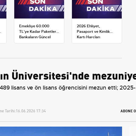
Emekliye 60.000
2026 Ehliyet,
TL'ye Kadar Paketler:
Pasaport ve Kimlik
Bankaların Güncel
Kartı Harçları
Promosyon ve Ek
Resmileşti: Yeni
Avantajları
Tarifeler ve Geçerlilik
Tarihi
tın Üniversitesi'nde mezuniy
 2.489 lisans ve ön lisans öğrencisini mezun etti; 2
e Tarihi:
16.06.2026 17:34
ABONE O