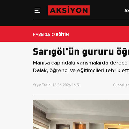
A
EĞITIM
HABERLER
Sarıgöl'ün gururu öğr
Manisa çapındaki yarışmalarda derece al
Dalak, öğrenci ve eğitimcileri tebrik ett
Yayın Tarihi:
16.06.2026 16:51
Güncellem