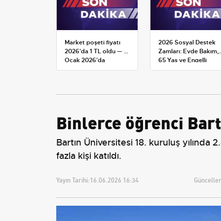
Market poşeti fiyatı
2026 Sosyal Destek
2026'da 1 TL oldu — 1
Zamları: Evde Bakım,
Ocak 2026'da
65 Yaş ve Engelli
yürürlüğe giren tarife
Maaşlarında Yeni
Tahminler
Binlerce öğrenci Bar
Bartın Üniversitesi 18. kuruluş yılında
fazla kişi katıldı.
Yayın Tarihi:
16.06.2026 16:34
Güncellem