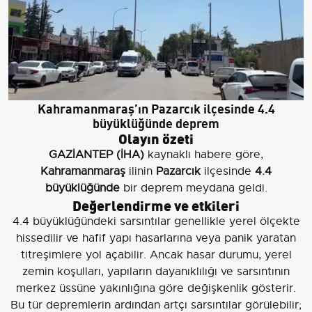
Kahramanmaraş’ın Pazarcık ilçesinde 4.4
büyüklüğünde deprem
Olayın özeti
GAZİANTEP (İHA)
kaynaklı habere göre,
Kahramanmaraş
ilinin
Pazarcık
ilçesinde
4.4
büyüklüğünde
bir deprem meydana geldi.
Değerlendirme ve etkileri
4.4 büyüklüğündeki sarsıntılar genellikle yerel ölçekte
hissedilir ve hafif yapı hasarlarına veya panik yaratan
titreşimlere yol açabilir. Ancak hasar durumu, yerel
zemin koşulları, yapıların dayanıklılığı ve sarsıntının
merkez üssüne yakınlığına göre değişkenlik gösterir.
Bu tür depremlerin ardından artçı sarsıntılar görülebilir;