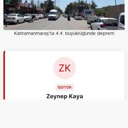
Kahramanmaraş'ta 4.4. büyüklüğünde deprem
EDİTÖR
Zeynep Kaya
Merhaba, ben Zeynep Kaya. 25 yaşındayım,
İzmir'den çalışıyorum. aksiyon.com.tr Gündem
kategorisinde veri gazeteciliği yapıyorum. Rakamlar
benim işim. Anketlerin, istatistiklerin dilini halkın