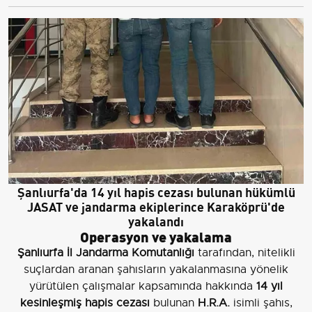
Şanlıurfa'da 14 yıl hapis cezası bulunan hükümlü
JASAT ve jandarma ekiplerince Karaköprü'de
yakalandı
Operasyon ve yakalama
Şanlıurfa İl Jandarma Komutanlığı
tarafından, nitelikli
suçlardan aranan şahısların yakalanmasına yönelik
yürütülen çalışmalar kapsamında hakkında
14 yıl
kesinleşmiş hapis cezası
bulunan
H.R.A.
isimli şahıs,