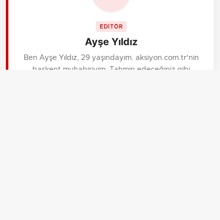
EDİTÖR
Ayşe Yıldız
Ben Ayşe Yıldız, 29 yaşındayım. aksiyon.com.tr'nin
başkent muhabiriyim. Tahmin edeceğiniz gibi
Ankara'da yaşıyorum. Bürokrasi ve diplomasi trafiğini
takip ediyorum. Bağlantılarım güçlüdür, resmi dili iyi
bilirim ve kulis bilgilerini ilk ben alırım.
İLGİLİ HABERLER