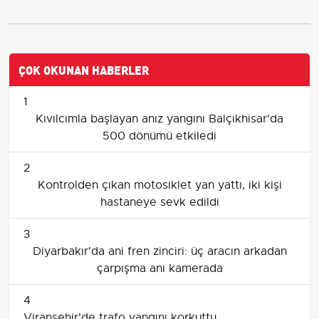
ÇOK OKUNAN HABERLER
1
Kıvılcımla başlayan anız yangını Balçıkhisar'da
500 dönümü etkiledi
2
Kontrolden çıkan motosiklet yan yattı, iki kişi
hastaneye sevk edildi
3
Diyarbakır'da ani fren zinciri: üç aracın arkadan
çarpışma anı kamerada
4
Viranşehir'de trafo yangını korkuttu