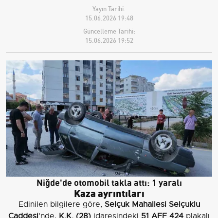
Yayın Tarihi:
15.06.2026 19:48
Güncelleme Tarihi:
15.06.2026 19:52
Niğde'de otomobil takla attı: 1 yaralı
Kaza ayrıntıları
Edinilen bilgilere göre,
Selçuk Mahallesi Selçuklu
Caddesi
'nde,
K.K. (28)
idaresindeki
51 AFF 424
plakalı