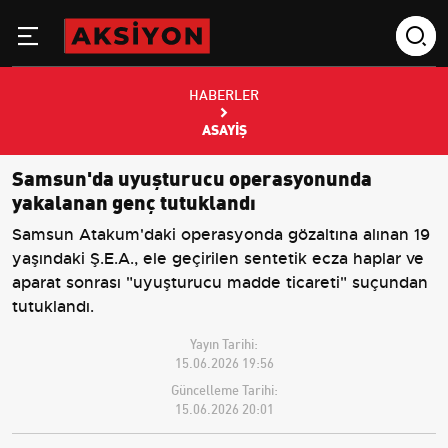
HABERLER
ASAYIŞ
Samsun'da uyuşturucu operasyonunda
yakalanan genç tutuklandı
Samsun Atakum'daki operasyonda gözaltına alınan 19
yaşındaki Ş.E.A., ele geçirilen sentetik ecza haplar ve
aparat sonrası "uyuşturucu madde ticareti" suçundan
tutuklandı.
Yayın Tarihi:
15.06.2026 19:56
Güncelleme Tarihi:
15.06.2026 20:01