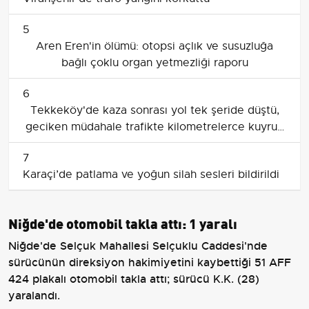
5
Aren Eren'in ölümü: otopsi açlık ve susuzluğa
bağlı çoklu organ yetmezliği raporu
6
Tekkeköy'de kaza sonrası yol tek şeride düştü,
geciken müdahale trafikte kilometrelerce kuyruk
oluşturdu
7
Karaçi’de patlama ve yoğun silah sesleri bildirildi
Niğde'de otomobil takla attı: 1 yaralı
Niğde'de Selçuk Mahallesi Selçuklu Caddesi'nde
sürücünün direksiyon hakimiyetini kaybettiği 51 AFF
424 plakalı otomobil takla attı; sürücü K.K. (28)
yaralandı.