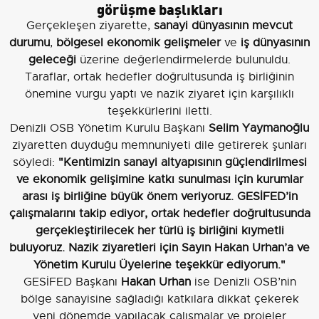
görüşme başlıkları
Gerçekleşen ziyarette,
sanayi dünyasının mevcut
durumu
,
bölgesel ekonomik gelişmeler
ve
iş dünyasının
geleceği
üzerine değerlendirmelerde bulunuldu.
Taraflar, ortak hedefler doğrultusunda iş birliğinin
önemine vurgu yaptı ve nazik ziyaret için karşılıklı
teşekkürlerini iletti.
Denizli OSB Yönetim Kurulu Başkanı
Selim Yaymanoğlu
ziyaretten duyduğu memnuniyeti dile getirerek şunları
söyledi:
"Kentimizin sanayi altyapısının güçlendirilmesi
ve ekonomik gelişimine katkı sunulması için kurumlar
arası iş birliğine büyük önem veriyoruz. GESİFED’in
çalışmalarını takip ediyor, ortak hedefler doğrultusunda
gerçekleştirilecek her türlü iş birliğini kıymetli
buluyoruz. Nazik ziyaretleri için Sayın Hakan Urhan’a ve
Yönetim Kurulu Üyelerine teşekkür ediyorum."
GESİFED Başkanı
Hakan Urhan
ise Denizli OSB’nin
bölge sanayisine sağladığı katkılara dikkat çekerek
yeni dönemde yapılacak çalışmalar ve projeler