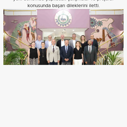
konusunda başarı dileklerini iletti.
GÜNEY EGE SANAYİ VE İŞ DÜNYASI
FEDERASYONU (GESİFED) BAŞKANI HAKAN URHAN
VE YÖNETİM KURULU ÜYELERİ, DENİZLİ
ORGANİZE SANAYİ BÖLGESİ YÖNETİM KURULU
BAŞKANI SELİM YAYMANOĞLU VE YÖNETİM
KURULU ÜYELERİNE TEBRİK VE NEZAKET