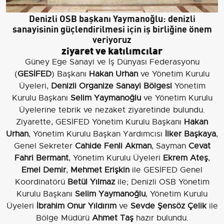
Denizli OSB başkanı Yaymanoğlu: denizli
sanayisinin güçlendirilmesi için iş birliğine önem
veriyoruz
ziyaret ve katılımcılar
Güney Ege Sanayi ve İş Dünyası Federasyonu
(
GESİFED
) Başkanı
Hakan Urhan
ve Yönetim Kurulu
Üyeleri,
Denizli Organize Sanayi Bölgesi
Yönetim
Kurulu Başkanı
Selim Yaymanoğlu
ve Yönetim Kurulu
Üyelerine tebrik ve nezaket ziyaretinde bulundu.
Ziyarette, GESİFED Yönetim Kurulu Başkanı
Hakan
Urhan
, Yönetim Kurulu Başkan Yardımcısı
İlker Başkaya
,
Genel Sekreter
Cahide Fenli Akman
, Sayman
Cevat
Fahri Bermant
, Yönetim Kurulu Üyeleri
Ekrem Ateş
,
Emel Demir
,
Mehmet Erişkin
ile GESİFED Genel
Koordinatörü
Betül Yılmaz
ile; Denizli OSB Yönetim
Kurulu Başkanı
Selim Yaymanoğlu
, Yönetim Kurulu
Üyeleri
İbrahim Onur Yıldırım
ve
Sevde Şensöz Çelik
ile
Bölge Müdürü
Ahmet Taş
hazır bulundu.