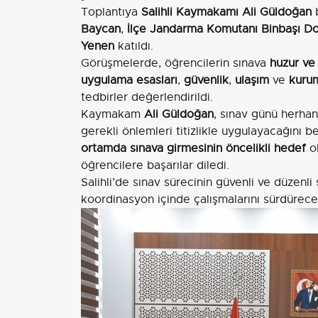
Toplantıya
Salihli Kaymakamı Ali Güldoğan
b
Baycan
,
İlçe Jandarma Komutanı Binbaşı D
Yenen
katıldı.
Görüşmelerde, öğrencilerin sınava
huzur ve
uygulama esasları
,
güvenlik
,
ulaşım
ve
kurum
tedbirler değerlendirildi.
Kaymakam
Ali Güldoğan
, sınav günü herhan
gerekli önlemleri titizlikle uygulayacağını be
ortamda sınava girmesinin öncelikli hedef
ol
öğrencilere başarılar diledi.
Salihli’de sınav sürecinin güvenli ve düzenli 
koordinasyon içinde çalışmalarını sürdüreceği