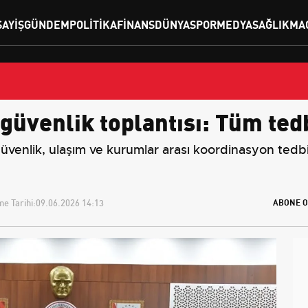
SAYIŞ
GÜNDEM
POLITIKA
FINANS
DÜNYA
SPOR
MEDYA
SAĞLIK
MA
 güvenlik toplantısı: Tüm tedb
güvenlik, ulaşım ve kurumlar arası koordinasyon ted
e Tarihi:
09.06.2026 14:13
ABONE O