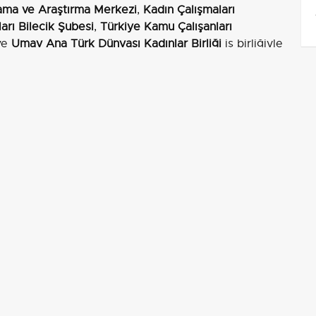
ama ve Araştırma Merkezi
,
Kadın Çalışmaları
arı Bilecik Şubesi
,
Türkiye Kamu Çalışanları
ve
Umay Ana Türk Dünyası Kadınlar Birliği
iş birliğiyle
ları Prof. Dr. Nazile Ural ve Prof. Dr. Mehmet
nı Öğr. Gör. Emre Burak Güngör
,
Kadın Çalışmaları
 Dr. Dilara Uslu
,
Oğuz-Türkmen Araştırmaları
ımcısı Öğr. Gör. Yavuz Koç
ile akademisyenler, idari
e Ural
ile
Doç. Dr. Dilara Uslu
tarafından yapıldı.
Edebiyat Fakültesi Öğretim Üyesi
Prof. Dr. Mualla Uydu
ide, Türk kültüründe kadının yeri ve önemine ilişkin
ek, töre ve toplumsal roller ekseninde kadının
adı.
akşamında, türkü repertuvarı eşliğinde yerel ve
ist olarak
Mehmet Uysal
,
Figen Uyanık
ve
Gülnur
da
Mehmet Uysal
ve
Recep Kaan Güngör
(bağlama),
 Sertler
(ritim) yer aldı. Program, müzik ve söyleşi