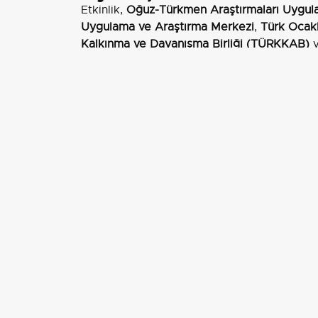
Etkinlik,
Oğuz-Türkmen Araştırmaları Uygul
Uygulama ve Araştırma Merkezi
,
Türk Ocakl
Kalkınma ve Dayanışma Birliği (TÜRKKAB)
düzenlendi. Programa,
BŞEÜ Rektör Yardımcı
Kurban
,
Türk Ocakları Bilecik Şubesi Başka
Uygulama ve Araştırma Merkezi Müdürü Doç.
Uygulama ve Araştırma Merkezi Müdür Yard
personeller ve öğrenciler katıldı.
Söyleşi: 'Türk Töresinde Kadın'
Programın açılış konuşmaları,
Prof. Dr. Nazil
Açılışların ardından İstanbul Üniversitesi 
Yücel
"Türk Töresinde Kadın" başlıklı söyleş
değerlendirmelerde bulundu. Söyleşi, gelen
kültürel temsilinin tartışılmasına olanak sağl
Müzik Akşamı: 'Türkülerle Bilecik'
Söyleşinin ardından gerçekleştirilen müzik 
geleneksel ezgiler seslendirildi. Gecede sol
Kaya Dirik
sahne aldı. Enstrüman kadrosun
Vural Öznal
(kabak kemane) ve
Yavuz Selim