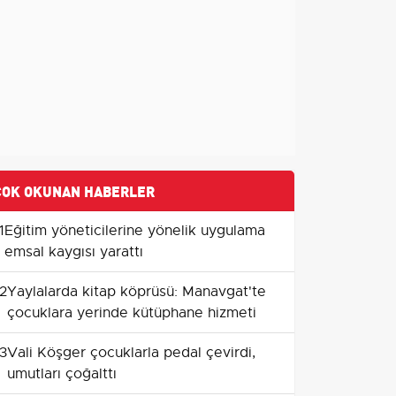
ÇOK OKUNAN HABERLER
1
Eğitim yöneticilerine yönelik uygulama
emsal kaygısı yarattı
2
Yaylalarda kitap köprüsü: Manavgat'te
çocuklara yerinde kütüphane hizmeti
3
Vali Köşger çocuklarla pedal çevirdi,
umutları çoğalttı