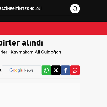
GAZIN
EĞITIM
TEKNOLOJI
irler alındı
birleri, Kaymakam Ali Güldoğan
L