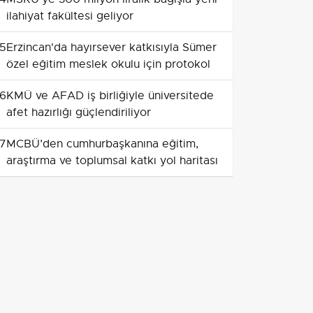
ilahiyat fakültesi geliyor
5
Erzincan'da hayırsever katkısıyla Sümer
özel eğitim meslek okulu için protokol
6
KMÜ ve AFAD iş birliğiyle üniversitede
afet hazırlığı güçlendiriliyor
7
MCBÜ’den cumhurbaşkanına eğitim,
araştırma ve toplumsal katkı yol haritası