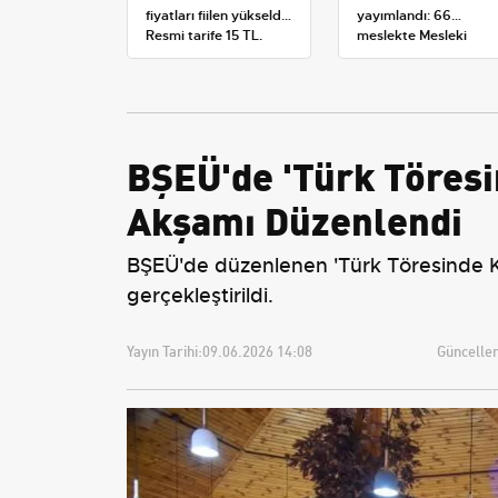
fiyatları fiilen yükseldi:
yayımlandı: 66
Resmi tarife 15 TL,
meslekte Mesleki
satışlar 20-25 TL'ye
Yeterlilik Belgesi
çıktı
zorunluluğu
BŞEÜ'de 'Türk Töresin
Akşamı Düzenlendi
BŞEÜ'de düzenlenen 'Türk Töresinde Kadı
gerçekleştirildi.
Yayın Tarihi:
09.06.2026 14:08
Güncellem