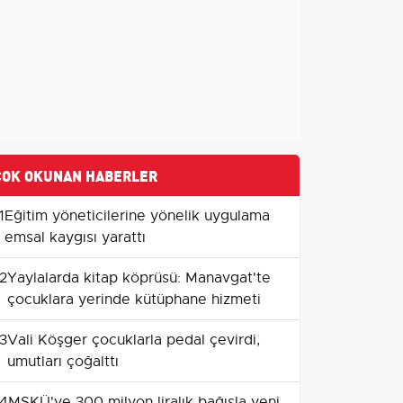
ÇOK OKUNAN HABERLER
1
Eğitim yöneticilerine yönelik uygulama
emsal kaygısı yarattı
2
Yaylalarda kitap köprüsü: Manavgat'te
çocuklara yerinde kütüphane hizmeti
3
Vali Köşger çocuklarla pedal çevirdi,
umutları çoğalttı
4
MSKÜ'ye 300 milyon liralık bağışla yeni