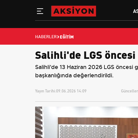
A
EĞITIM
HABERLER
Salihli'de LGS öncesi
Salihli'de 13 Haziran 2026 LGS öncesi 
başkanlığında değerlendirildi.
Yayın Tarihi:
09.06.2026 14:09
Güncellem