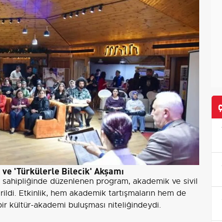
 ve 'Türkülerle Bilecik' Akşamı
v sahipliğinde düzenlenen program, akademik ve sivil
tirildi. Etkinlik, hem akademik tartışmaların hem de
ir kültür-akademi buluşması niteliğindeydi.