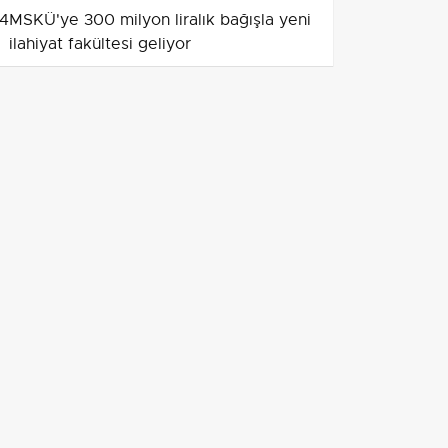
4
MSKÜ'ye 300 milyon liralık bağışla yeni
ilahiyat fakültesi geliyor
5
Erzincan'da hayırsever katkısıyla Sümer
özel eğitim meslek okulu için protokol
6
KMÜ ve AFAD iş birliğiyle üniversitede
afet hazırlığı güçlendiriliyor
7
MCBÜ’den cumhurbaşkanına eğitim,
araştırma ve toplumsal katkı yol haritası