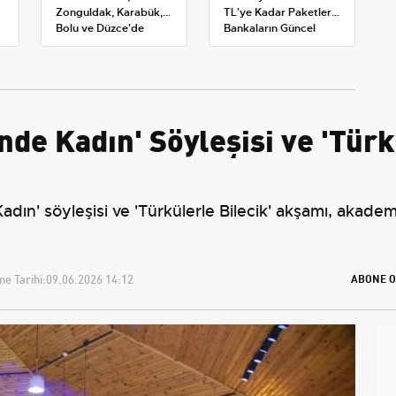
Zonguldak, Karabük,
TL'ye Kadar Paketler:
Bolu ve Düzce'de
Bankaların Güncel
okullar tatil —
Promosyon ve Ek
Üniversiteler ne
Avantajları
durumda?
de Kadın' Söyleşisi ve 'Türk
n' söyleşisi ve 'Türkülerle Bilecik' akşamı, akademik
e Tarihi:
09.06.2026 14:12
ABONE O