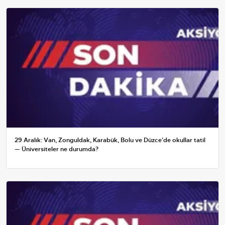
29 Aralık: Van, Zonguldak, Karabük, Bolu ve Düzce'de okullar tatil
— Üniversiteler ne durumda?