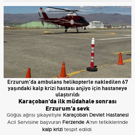
Erzurum'da ambulans helikopterle nakledilen 67
yaşındaki kalp krizi hastası anjiyo için hastaneye
ulaştırıldı
Karaçoban'da ilk müdahale sonrası
Erzurum'a sevk
Göğüs ağrısı şikayetiyle
Karaçoban Devlet Hastanesi
Acil Servisine başvuran
Ferzende A
'nın tetkiklerinde
kalp krizi
tespit edildi.