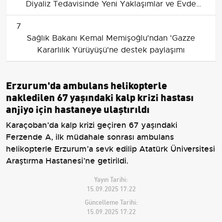
Diyaliz Tedavisinde Yeni Yaklaşımlar ve Evde
Diyaliz Vurgusu
7
Sağlık Bakanı Kemal Memişoğlu'ndan 'Gazze
Kararlılık Yürüyüşü'ne destek paylaşımı
Erzurum'da ambulans helikopterle
nakledilen 67 yaşındaki kalp krizi hastası
anjiyo için hastaneye ulaştırıldı
Karaçoban’da kalp krizi geçiren 67 yaşındaki
Ferzende A, ilk müdahale sonrası ambulans
helikopterle Erzurum’a sevk edilip Atatürk Üniversitesi
Araştırma Hastanesi’ne getirildi.
Yayın Tarihi:
15.09.2025 17:22
Güncelleme Tarihi:
15.09.2025 17:22