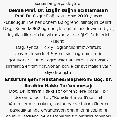
sunumlar gerçekleştirdi.
Dekan Prof. Dr. Özgür Dağ'ın açıklamaları
Prof. Dr. Özgür Dağ
, fakültenin
2020
yılında
kurulduğunu ve her dönem
62
öğrenci alındığını belirtti.
Dağ, "Şu anda
362
öğrenciyle eğitimimiz devam ediyor,
inşallah ilk defa bu yıl mezun vereceğiz" ifadelerini
kullandı.
Dağ, ayrıca "İlk 3 yıl öğrencilerimiz Atatürk
Üniversitesinde 4-5-6'ncı sınıf öğrenimini de
görüyorlar. Burada öğrenciler stajlarda 15'er kişilik
sınıflarda eğitim görüyorlar, böyle bir avantajları var."
diye konuştu.
Erzurum Şehir Hastanesi Başhekimi Doç. Dr.
İbrahim Hakkı Tör'ün mesajı
Doç. Dr. İbrahim Hakkı Tör
öğrencilere başarılı bir
dönem diledi. Tör, "Burada 4-5 ve 6'ncı sınıf
öğrencilerimizin okula, hastaneye ve intörnlüklerine
başladıklarında oryantasyon eğitimlerini yapıldığı
anlatıldı. Öğrenci ve asistanlarımızın birbirini tanıması