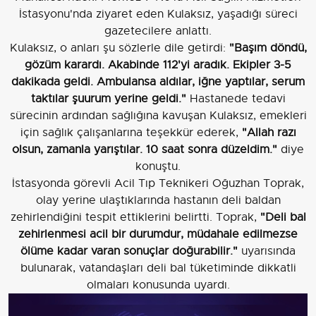
İstasyonu'nda ziyaret eden Kulaksız, yaşadığı süreci
gazetecilere anlattı.
Kulaksız, o anları şu sözlerle dile getirdi:
"Başım döndü,
gözüm karardı. Akabinde 112'yi aradık. Ekipler 3-5
dakikada geldi. Ambulansa aldılar, iğne yaptılar, serum
taktılar şuurum yerine geldi."
Hastanede tedavi
sürecinin ardından sağlığına kavuşan Kulaksız, emekleri
için sağlık çalışanlarına teşekkür ederek,
"Allah razı
olsun, zamanla yarıştılar. 10 saat sonra düzeldim."
diye
konuştu.
İstasyonda görevli Acil Tıp Teknikeri Oğuzhan Toprak,
olay yerine ulaştıklarında hastanın deli baldan
zehirlendiğini tespit ettiklerini belirtti. Toprak,
"Deli bal
zehirlenmesi acil bir durumdur, müdahale edilmezse
ölüme kadar varan sonuçlar doğurabilir."
uyarısında
bulunarak, vatandaşları deli bal tüketiminde dikkatli
olmaları konusunda uyardı.