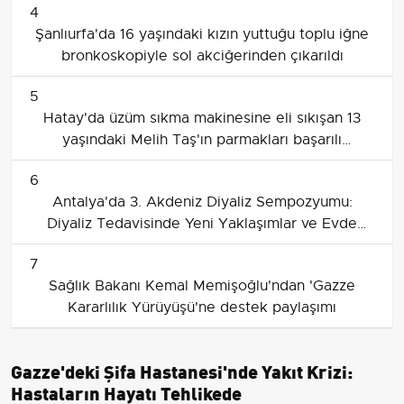
4
Şanlıurfa'da 16 yaşındaki kızın yuttuğu toplu iğne
bronkoskopiyle sol akciğerinden çıkarıldı
5
Hatay'da üzüm sıkma makinesine eli sıkışan 13
yaşındaki Melih Taş'ın parmakları başarılı
ameliyatla dikildi
6
Antalya'da 3. Akdeniz Diyaliz Sempozyumu:
Diyaliz Tedavisinde Yeni Yaklaşımlar ve Evde
Diyaliz Vurgusu
7
Sağlık Bakanı Kemal Memişoğlu'ndan 'Gazze
Kararlılık Yürüyüşü'ne destek paylaşımı
Gazze'deki Şifa Hastanesi'nde Yakıt Krizi:
Hastaların Hayatı Tehlikede