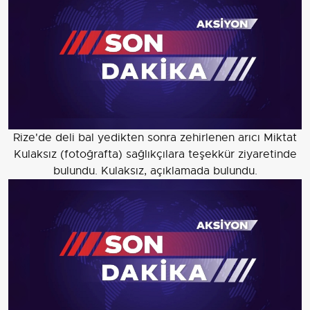
Rize'de deli bal yedikten sonra zehirlenen arıcı Miktat
Kulaksız (fotoğrafta) sağlıkçılara teşekkür ziyaretinde
bulundu. Kulaksız, açıklamada bulundu.