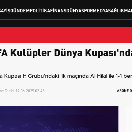
SAYIŞ
GÜNDEM
POLITIKA
FINANS
DÜNYA
SPOR
MEDYA
SAĞLIK
MA
A Kulüpler Dünya Kupası'nda 
Kupası H Grubu'ndaki ilk maçında Al Hilal ile 1-1 ber
e Tarihi:
19.06.2025 02:45
ABONE O