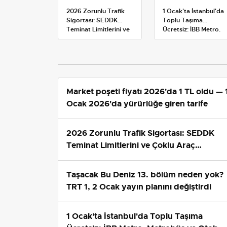
2026 Zorunlu Trafik
1 Ocak'ta İstanbul'da
Sigortası: SEDDK
Toplu Taşıma
Teminat Limitlerini ve
Ücretsiz: İBB Metro,
Çoklu Araç Tarifesini
Metrobüs ve Otobüs
Yeniden Belirledi
Ek Seferlerini Açıkladı
Market poşeti fiyatı 2026'da 1 TL oldu — 
Ocak 2026'da yürürlüğe giren tarife
2026 Zorunlu Trafik Sigortası: SEDDK
Teminat Limitlerini ve Çoklu Araç
Tarifesini Yeniden Belirledi
Taşacak Bu Deniz 13. bölüm neden yok?
TRT 1, 2 Ocak yayın planını değiştirdi
1 Ocak'ta İstanbul'da Toplu Taşıma