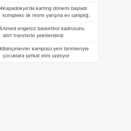
4
Kapadokya'da karting dönemi başladı:
kompleks ilk resmi yarışına ev sahipliği
yapıyor
5
Amed engelsiz basketbol kadrosunu
dört transferle şekillendirdi
6
Bahçelievler kampüsü yeni birimleriyle
çocuklara şefkat elini uzatıyor