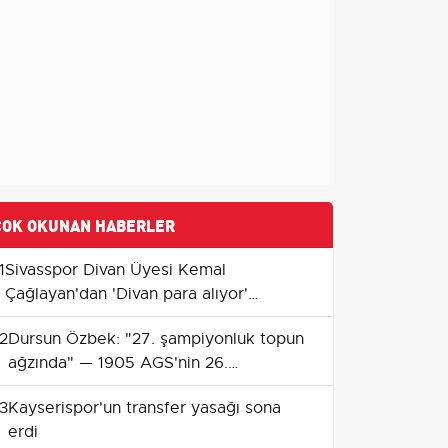
ÇOK OKUNAN HABERLER
1
Sivasspor Divan Üyesi Kemal
Çağlayan'dan 'Divan para alıyor'
iddialarına yanıt
2
Dursun Özbek: "27. şampiyonluk topun
ağzında" — 1905 AGS'nin 26.
Şampiyonluk Gecesi Ankara'da
3
Kayserispor'un transfer yasağı sona
erdi