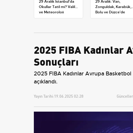
29 Aralık İstanbul'da
29 Aralık: Van,
Okullar Tatil mi? Valilik
Zonguldak, Karabük,
ve Meteoroloji
Bolu ve Düzce'de
Açıklamaları
okullar tatil —
Üniversiteler ne
durumda?
2025 FIBA Kadınlar A
Sonuçları
2025 FIBA Kadınlar Avrupa Basketbol Ş
açıklandı.
Yayın Tarihi:
19.06.2025 02:28
Güncellem