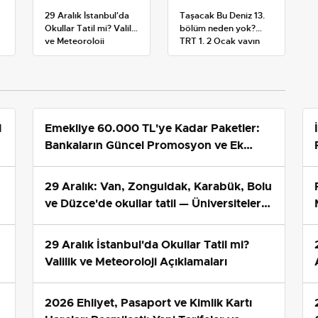
29 Aralık İstanbul'da
Taşacak Bu Deniz 13.
Okullar Tatil mi? Valilik
bölüm neden yok?
ve Meteoroloji
TRT 1, 2 Ocak yayın
Açıklamaları
planını değiştirdi
1
Emekliye 60.000 TL'ye Kadar Paketler:
Bankaların Güncel Promosyon ve Ek
Avantajları
29 Aralık: Van, Zonguldak, Karabük, Bolu
ve Düzce'de okullar tatil — Üniversiteler
ne durumda?
29 Aralık İstanbul'da Okullar Tatil mi?
Valilik ve Meteoroloji Açıklamaları
2026 Ehliyet, Pasaport ve Kimlik Kartı