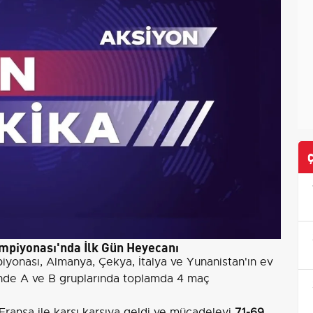
mpiyonası'nda İlk Gün Heyecanı
yonası, Almanya, Çekya, İtalya ve Yunanistan'ın ev
ünde A ve B gruplarında toplamda 4 maç
 Fransa ile karşı karşıya geldi ve mücadeleyi
71-69