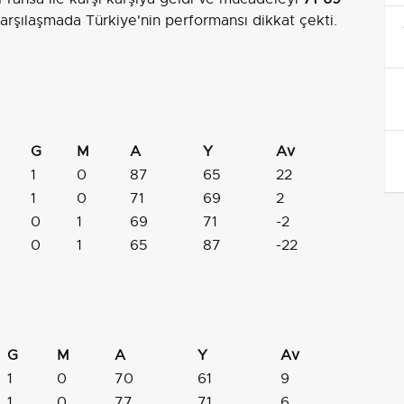
 karşılaşmada Türkiye'nin performansı dikkat çekti.
G
M
A
Y
Av
1
0
87
65
22
1
0
71
69
2
0
1
69
71
-2
0
1
65
87
-22
G
M
A
Y
Av
1
0
70
61
9
1
0
77
71
6