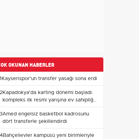
ÇOK OKUNAN HABERLER
1
Kayserispor'un transfer yasağı sona erdi
2
Kapadokya'da karting dönemi başladı:
kompleks ilk resmi yarışına ev sahipliği
yapıyor
3
Amed engelsiz basketbol kadrosunu
dört transferle şekillendirdi
4
Bahçelievler kampüsü yeni birimleriyle