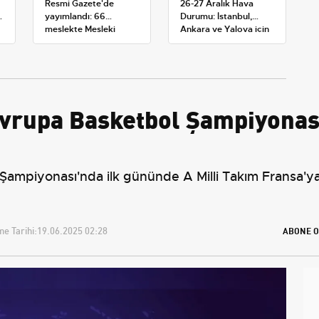
Resmi Gazete'de
26-27 Aralık Hava
yayımlandı: 66
Durumu: İstanbul,
meslekte Mesleki
Ankara ve Yalova için
Yeterlilik Belgesi
Kar Tahminleri
zorunluluğu
vrupa Basketbol Şampiyonası
ampiyonası'nda ilk gününde A Milli Takım Fransa'ya
e Tarihi:
19.06.2025 02:28
ABONE O