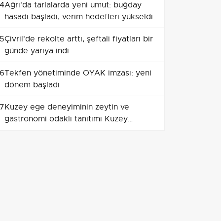
4
Ağrı'da tarlalarda yeni umut: buğday
hasadı başladı, verim hedefleri yükseldi
5
Çivril'de rekolte arttı, şeftali fiyatları bir
günde yarıya indi
6
Tekfen yönetiminde OYAK imzası: yeni
dönem başladı
7
Kuzey ege deneyiminin zeytin ve
gastronomi odaklı tanıtımı Kuzey
Makedonya'da