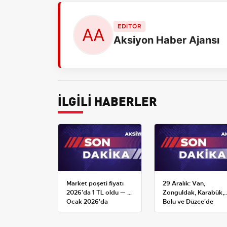
EDİTÖR
Aksiyon Haber Ajansı
İLGİLİ HABERLER
Market poşeti fiyatı
29 Aralık: Van,
2026'da 1 TL oldu — 1
Zonguldak, Karabük,
Ocak 2026'da
Bolu ve Düzce'de
yürürlüğe giren tarife
okullar tatil —
Üniversiteler ne