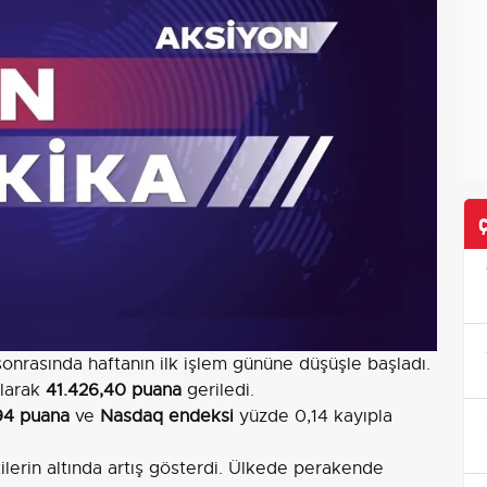
onrasında haftanın ilk işlem gününe düşüşle başladı.
alarak
41.426,40 puana
geriledi.
94 puana
ve
Nasdaq endeksi
yüzde 0,14 kayıpla
lerin altında artış gösterdi. Ülkede perakende