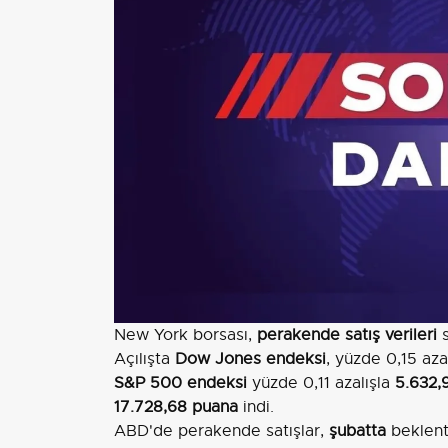
New York borsası,
perakende satış verileri
s
Açılışta
Dow Jones endeksi
, yüzde 0,15 az
S&P 500 endeksi
yüzde 0,11 azalışla
5.632,
17.728,68 puana
indi.
ABD'de perakende satışlar,
şubatta
beklenti