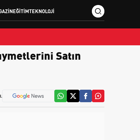
GAZIN
EĞITIM
TEKNOLOJI
ıymetlerini Satın
L