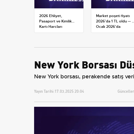
2026 Ehliyet,
Market poşeti fiyatı
Pasaport ve Kimlik
2026'da 1 TL oldu — 1
Kartı Harçları
Ocak 2026'da
Resmileşti: Yeni
yürürlüğe giren tarife
Tarifeler ve Geçerlilik
Tarihi
New York Borsası Düşü
New York borsası, perakende satış veri
Yayın Tarihi:
17.03.2025 20:04
Güncellem