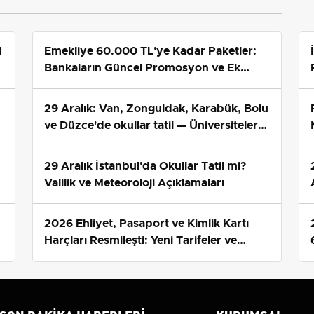
1
Emekliye 60.000 TL'ye Kadar Paketler:
Bankaların Güncel Promosyon ve Ek
Avantajları
29 Aralık: Van, Zonguldak, Karabük, Bolu
ve Düzce'de okullar tatil — Üniversiteler
ne durumda?
29 Aralık İstanbul'da Okullar Tatil mi?
Valilik ve Meteoroloji Açıklamaları
2026 Ehliyet, Pasaport ve Kimlik Kartı
s
Harçları Resmileşti: Yeni Tarifeler ve
Geçerlilik Tarihi