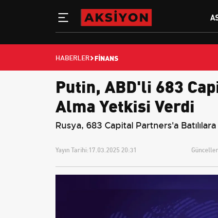
A
FINANS
HABERLER
Putin, ABD'li 683 Cap
Alma Yetkisi Verdi
Rusya, 683 Capital Partners'a Batılılara
Yayın Tarihi:
17.03.2025 20:31
Güncellem