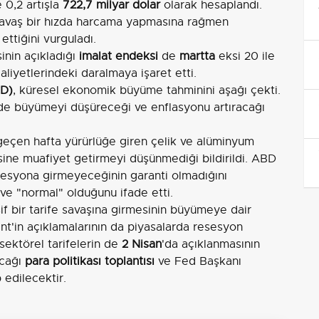
e 0,2 artışla
722,7 milyar dolar
olarak hesaplandı.
 yavaş bir hızda harcama yapmasına rağmen
ttiğini vurguladı.
nin açıkladığı
imalat endeksi
de
martta
eksi 20 ile
aaliyetlerindeki daralmaya işaret etti.
CD)
, küresel ekonomik büyüme tahminini aşağı çekti.
'de büyümeyi düşüreceği ve enflasyonu artıracağı
 geçen hafta yürürlüğe giren çelik ve alüminyum
isine muafiyet getirmeyi düşünmediği bildirildi. ABD
esyona girmeyeceğinin garanti olmadığını
" ve "normal" olduğunu ifade etti.
sif bir tarife savaşına girmesinin büyümeye dair
t'in açıklamalarının da piyasalarda resesyon
e sektörel tarifelerin de
2 Nisan
'da açıklanmasının
acağı
para politikası toplantısı
ve Fed Başkanı
p edilecektir.