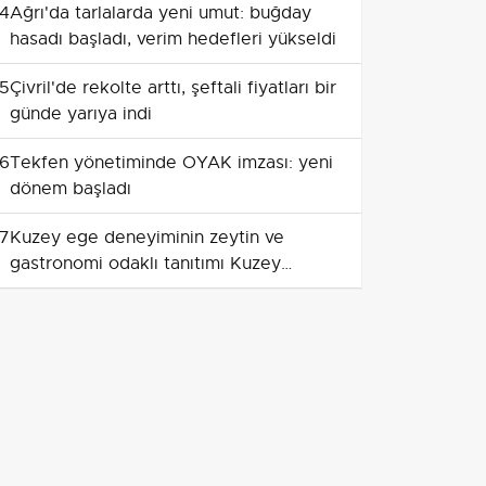
4
Ağrı'da tarlalarda yeni umut: buğday
hasadı başladı, verim hedefleri yükseldi
5
Çivril'de rekolte arttı, şeftali fiyatları bir
günde yarıya indi
6
Tekfen yönetiminde OYAK imzası: yeni
dönem başladı
7
Kuzey ege deneyiminin zeytin ve
gastronomi odaklı tanıtımı Kuzey
Makedonya'da