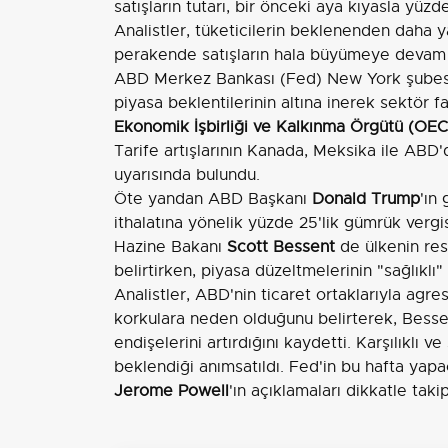
satışların tutarı, bir önceki aya kıyasla yüzd
Analistler, tüketicilerin beklenenden daha
perakende satışların hala büyümeye devam e
ABD Merkez Bankası (Fed) New York şubesi
piyasa beklentilerinin altına inerek sektör f
Ekonomik İşbirliği ve Kalkınma Örgütü (OE
Tarife artışlarının Kanada, Meksika ile ABD
uyarısında bulundu.
Öte yandan ABD Başkanı
Donald Trump
'ın
ithalatına yönelik yüzde 25'lik gümrük verg
Hazine Bakanı
Scott Bessent
de ülkenin res
belirtirken, piyasa düzeltmelerinin "sağlıklı
Analistler, ABD'nin ticaret ortaklarıyla agre
korkulara neden olduğunu belirterek, Bessen
endişelerini artırdığını kaydetti. Karşılıklı v
beklendiği anımsatıldı. Fed'in bu hafta yap
Jerome Powell
'ın açıklamaları dikkatle taki