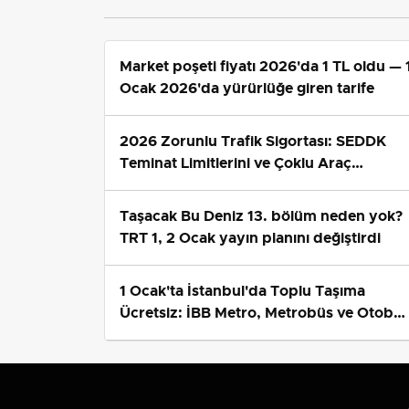
durumda?
Market poşeti fiyatı 2026'da 1 TL oldu — 
Ocak 2026'da yürürlüğe giren tarife
2026 Zorunlu Trafik Sigortası: SEDDK
Teminat Limitlerini ve Çoklu Araç
Tarifesini Yeniden Belirledi
Taşacak Bu Deniz 13. bölüm neden yok?
TRT 1, 2 Ocak yayın planını değiştirdi
1 Ocak'ta İstanbul'da Toplu Taşıma
Ücretsiz: İBB Metro, Metrobüs ve Otobü
Ek Seferlerini Açıkladı