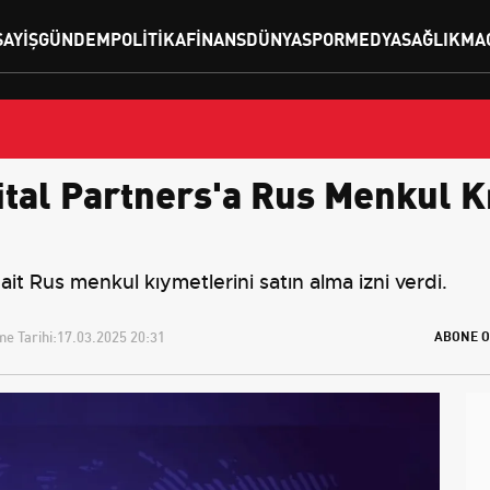
SAYIŞ
GÜNDEM
POLITIKA
FINANS
DÜNYA
SPOR
MEDYA
SAĞLIK
MA
ital Partners'a Rus Menkul K
 ait Rus menkul kıymetlerini satın alma izni verdi.
e Tarihi:
17.03.2025 20:31
ABONE O