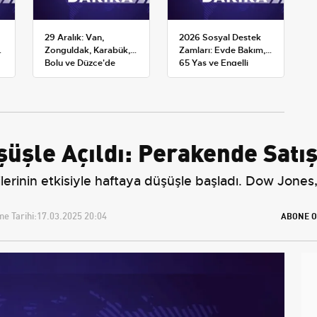
29 Aralık: Van,
2026 Sosyal Destek
Zonguldak, Karabük,
Zamları: Evde Bakım,
Bolu ve Düzce'de
65 Yaş ve Engelli
okullar tatil —
Maaşlarında Yeni
Üniversiteler ne
Tahminler
durumda?
şle Açıldı: Perakende Satış 
lerinin etkisiyle haftaya düşüşle başladı. Dow Jone
e Tarihi:
17.03.2025 20:04
ABONE O