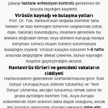
çıkarıp
hastane enfeksiyon kontrolü
gerektiren bir
boyuta taşıdığını kaydetti.
Virüsün kaynağı ve bulaşma yolları
Prof. Dr. Tok, hantavirüsün doğada özellikle tarla
fareleri ve bazı kemirgen türlerinin salgılarında (idrar,
dışkı, tükürük) bulunduğunu, insanlara genellikle bu
atıklara doğrudan temas veya atıkların kuruyup havaya
karışması sonucu oluşan tozların solunmasıyla
bulaştığını söyledi. Virüsün kuluçka süresinin
1–8 hafta
arasında değiştiğine dikkat çekerek, bunun kaynağın
tespitini güçleştirdiğini aktardı.
Hantavirüs türleri ve gemideki vakaların
ciddiyeti
Hantavirüslerin geleneksel sınıflandırmasına göre 'Eski
Dünya' (Avrupa/Asya; böbrek tutulumlu) ve 'Yeni
Dünya' (Amerika; akciğer tutulumlu) olmak üzere iki
gruba ayrıldığını belirten Tok, Asya-Avrupa
kökenlilerde ölüm oranının daha düşük olduğunu; ancak
MV Hondius gemisinde görülen vakaların
daha ağır