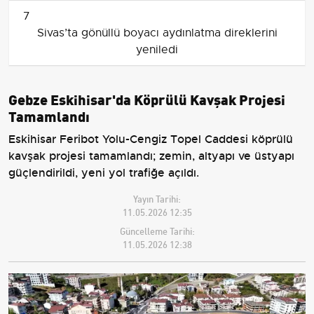
7
Sivas’ta gönüllü boyacı aydınlatma direklerini
yeniledi
Gebze Eskihisar'da Köprülü Kavşak Projesi
Tamamlandı
Eskihisar Feribot Yolu-Cengiz Topel Caddesi köprülü
kavşak projesi tamamlandı; zemin, altyapı ve üstyapı
güçlendirildi, yeni yol trafiğe açıldı.
Yayın Tarihi:
11.05.2026 12:35
Güncelleme Tarihi:
11.05.2026 12:38