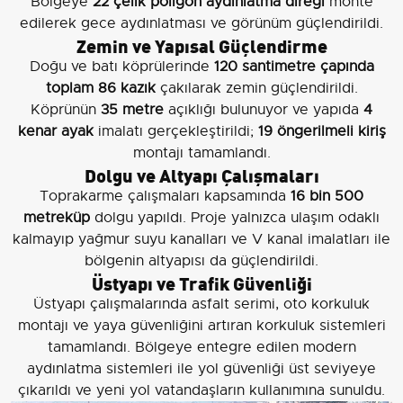
Bölgeye
22 çelik poligon aydınlatma direği
monte
edilerek gece aydınlatması ve görünüm güçlendirildi.
Zemin ve Yapısal Güçlendirme
Doğu ve batı köprülerinde
120 santimetre çapında
toplam 86 kazık
çakılarak zemin güçlendirildi.
Köprünün
35 metre
açıklığı bulunuyor ve yapıda
4
kenar ayak
imalatı gerçekleştirildi;
19 öngerilmeli kiriş
montajı tamamlandı.
Dolgu ve Altyapı Çalışmaları
Toprakarme çalışmaları kapsamında
16 bin 500
metreküp
dolgu yapıldı. Proje yalnızca ulaşım odaklı
kalmayıp yağmur suyu kanalları ve V kanal imalatları ile
bölgenin altyapısı da güçlendirildi.
Üstyapı ve Trafik Güvenliği
Üstyapı çalışmalarında asfalt serimi, oto korkuluk
montajı ve yaya güvenliğini artıran korkuluk sistemleri
tamamlandı. Bölgeye entegre edilen modern
aydınlatma sistemleri ile yol güvenliği üst seviyeye
çıkarıldı ve yeni yol vatandaşların kullanımına sunuldu.