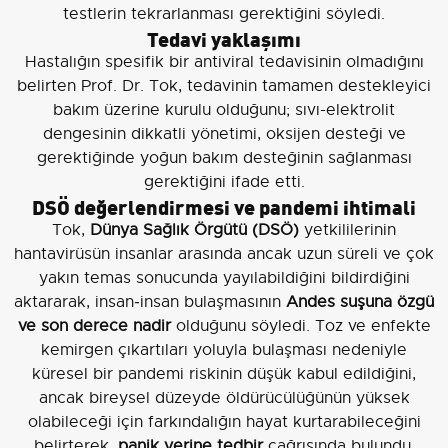
testlerin tekrarlanması gerektiğini söyledi.
Tedavi yaklaşımı
Hastalığın spesifik bir antiviral tedavisinin olmadığını
belirten Prof. Dr. Tok, tedavinin tamamen destekleyici
bakım üzerine kurulu olduğunu; sıvı-elektrolit
dengesinin dikkatli yönetimi, oksijen desteği ve
gerektiğinde yoğun bakım desteğinin sağlanması
gerektiğini ifade etti.
DSÖ değerlendirmesi ve pandemi ihtimali
Tok,
Dünya Sağlık Örgütü (DSÖ)
yetkililerinin
hantavirüsün insanlar arasında ancak uzun süreli ve çok
yakın temas sonucunda yayılabildiğini bildirdiğini
aktararak, insan‑insan bulaşmasının
Andes suşuna özgü
ve son derece nadir
olduğunu söyledi. Toz ve enfekte
kemirgen çıkartıları yoluyla bulaşması nedeniyle
küresel bir pandemi riskinin düşük kabul edildiğini,
ancak bireysel düzeyde öldürücülüğünün yüksek
olabileceği için farkındalığın hayat kurtarabileceğini
belirterek,
panik yerine tedbir
çağrısında bulundu.