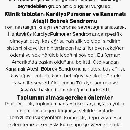
seyredebilen
gruba ait olduğunu vurguladı.
Klinik tablolar: KardiyoPümoner ve Kanamalı
Ateşli Böbrek Sendromu
Tok, hastalığın iki ayrı sendromla seyrettiğini anlatarak,
Hantavirüs KardiyoPulmoner Sendromu
nda spesifik
olmayan ateş, kas ağrısı, halsizlik ve ciddi sindirim
sistemi şikayetlerinin ardından hızla ilerleyen akciğer
ödemi ve şok görülebileceğini söyledi. Bu formun
Amerika’da baskın olduğunu belirtti. Öte yandan
Kanamalı Ateşli Böbrek Sendromu
nun ateş, baş ağrısı,
kas ağrısı, bulantı, karın-bel ağrısı ve akut böbrek
hasarı ile seyrettiğini, bunun Türkiye, Avrupa ve
Asya’da baskın form olduğunu ifade etti.
Toplumun alması gereken önlemler
Prof. Dr. Tok, toplumun hantavirüse karşı üç ana yol ile
önlem alması gerektiğini şu şekilde sıraladı:
Temizlikte ıslak yöntem:
Kömürlük, depo veya eski
evleri temizlerken asla kuru süpürge veya elektrikli