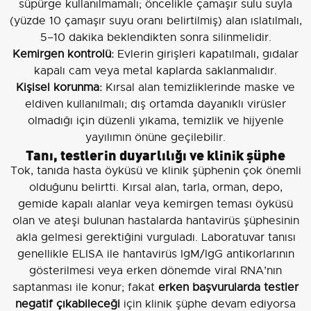
süpürge kullanılmamalı; öncelikle çamaşır sulu suyla
(yüzde 10 çamaşır suyu oranı belirtilmiş) alan ıslatılmalı,
5–10 dakika beklendikten sonra silinmelidir.
Kemirgen kontrolü:
Evlerin girişleri kapatılmalı, gıdalar
kapalı cam veya metal kaplarda saklanmalıdır.
Kişisel korunma:
Kırsal alan temizliklerinde maske ve
eldiven kullanılmalı; dış ortamda dayanıklı virüsler
olmadığı için düzenli yıkama, temizlik ve hijyenle
yayılımın önüne geçilebilir.
Tanı, testlerin duyarlılığı ve klinik şüphe
Tok, tanıda hasta öyküsü ve klinik şüphenin çok önemli
olduğunu belirtti. Kırsal alan, tarla, orman, depo,
gemide kapalı alanlar veya kemirgen teması öyküsü
olan ve ateşi bulunan hastalarda hantavirüs şüphesinin
akla gelmesi gerektiğini vurguladı. Laboratuvar tanısı
genellikle ELISA ile hantavirüs IgM/IgG antikorlarının
gösterilmesi veya erken dönemde viral RNA’nın
saptanması ile konur; fakat
erken başvurularda testler
negatif çıkabileceği
için klinik şüphe devam ediyorsa