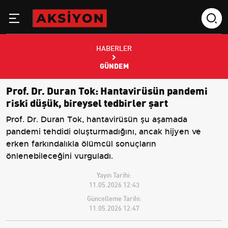
HABERLER
GÜNDEM
Prof. Dr. Duran Tok: Hantavirüsün pandemi
riski düşük, bireysel tedbirler şart
Prof. Dr. Duran Tok, hantavirüsün şu aşamada
pandemi tehdidi oluşturmadığını, ancak hijyen ve
erken farkındalıkla ölümcül sonuçların
önlenebileceğini vurguladı.
Yayın Tarihi:
11.05.2026 12:43
Güncelleme Tarihi:
11.05.2026 12:47