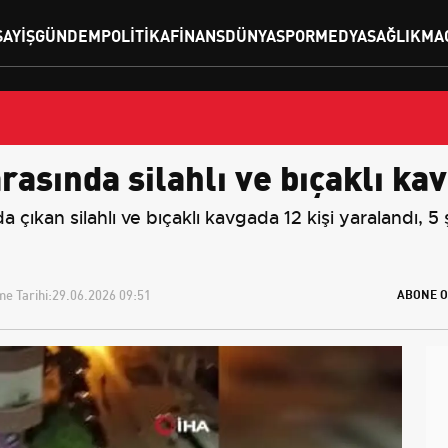
SAYIŞ
GÜNDEM
POLITIKA
FINANS
DÜNYA
SPOR
MEDYA
SAĞLIK
MA
rasında silahlı ve bıçaklı kav
çıkan silahlı ve bıçaklı kavgada 12 kişi yaralandı, 5
e Tarihi:
29.06.2026 09:51
ABONE O