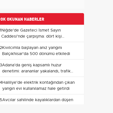
ÇOK OKUNAN HABERLER
1
Niğde'de Gazeteci İsmet Sayın
Caddesi'nde çarpışma: dört kişi
yaralandı
2
Kıvılcımla başlayan anız yangını
Balçıkhisar'da 500 dönümü etkiledi
3
Adana'da geniş kapsamlı huzur
denetimi: arananlar yakalandı, trafik
cezaları yüksek seyretti
4
Haliliye'de elektrik kontağından çıkan
yangın evi kullanılamaz hale getirdi
5
Avcılar sahilinde kayalıklardan düşen
kişi yaşamını yitirdi