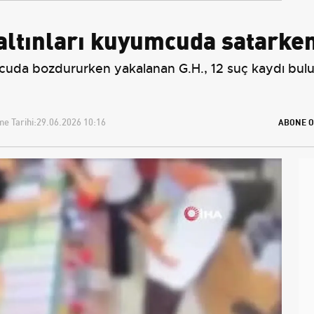
 altınları kuyumcuda satarke
mcuda bozdururken yakalanan G.H., 12 suç kaydı bulu
e Tarihi:
29.06.2026 10:16
ABONE O