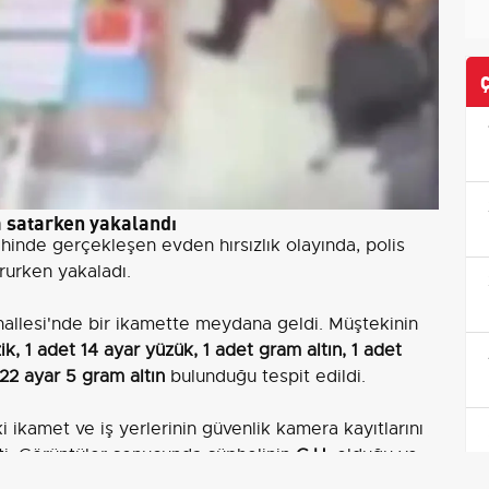
a satarken yakalandı
hinde gerçekleşen evden hırsızlık olayında, polis
rurken yakaladı.
allesi'nde bir ikamette meydana geldi. Müştekinin
ik, 1 adet 14 ayar yüzük, 1 adet gram altın, 1 adet
 22 ayar 5 gram altın
bulunduğu tespit edildi.
ikamet ve iş yerlerinin güvenlik kamera kayıtlarını
tti. Görüntüler sonucunda şüphelinin
G.H.
olduğu ve
di. Şüpheli,
27 Haziran
tarihinde polis tarafından