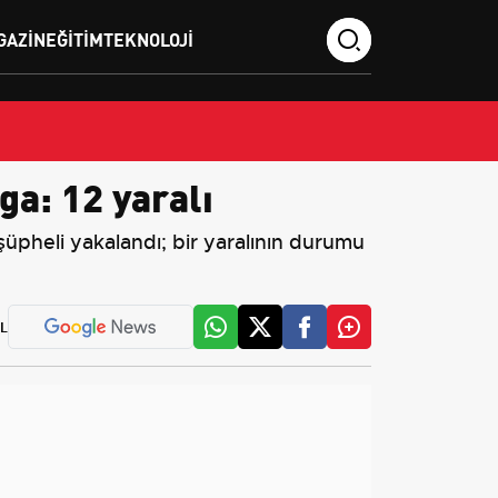
GAZIN
EĞITIM
TEKNOLOJI
ga: 12 yaralı
 şüpheli yakalandı; bir yaralının durumu
L