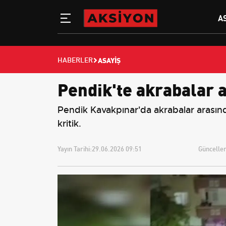
A
ASAYIŞ
HABERLER
Pendik'te akrabalar a
Pendik Kavakpınar'da akrabalar arasında 
kritik.
Yayın Tarihi:
29.06.2026 09:51
Güncellem