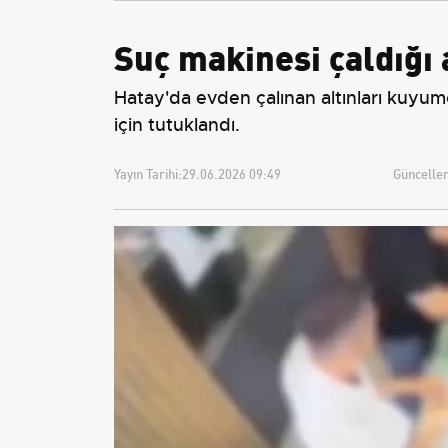
Suç makinesi çaldığı
Hatay'da evden çalınan altınları kuyu
için tutuklandı.
Yayın Tarihi:
29.06.2026 09:49
Güncellem