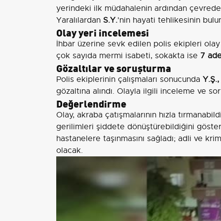
yerindeki ilk müdahalenin ardından çevredeki
Yaralılardan
S.Y.
'nin hayati tehlikesinin bul
Olay yeri incelemesi
İhbar üzerine sevk edilen polis ekipleri ola
çok sayıda mermi isabeti, sokakta ise
7 ade
Gözaltılar ve soruşturma
Polis ekiplerinin çalışmaları sonucunda
Y.Ş.,
gözaltına alındı. Olayla ilgili inceleme ve s
Değerlendirme
Olay, akraba çatışmalarının hızla tırmanabildi
gerilimleri şiddete dönüştürebildiğini göster
hastanelere taşınmasını sağladı; adli ve krim
olacak.