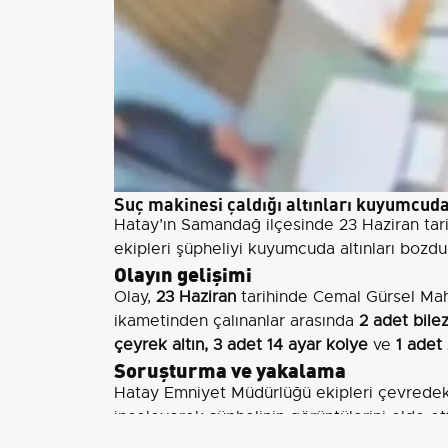
Suç makinesi çaldığı altınları kuyumcud
Hatay’ın Samandağ ilçesinde 23 Haziran tari
ekipleri şüpheliyi kuyumcuda altınları bozdu
Olayın gelişimi
Olay,
23 Haziran
tarihinde Cemal Gürsel Mah
ikametinden çalınanlar arasında
2 adet bilez
çeyrek altın, 3 adet 14 ayar kolye
ve
1 adet
Soruşturma ve yakalama
Hatay Emniyet Müdürlüğü ekipleri çevredeki 
inceleyerek şüphelinin görüntülerini elde e
bir kuyumcuda altınları bozdurduğu belirlen