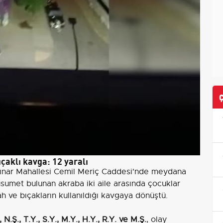
ıçaklı kavga: 12 yaralı
kpınar Mahallesi Cemil Meriç Caddesi'nde meydana
usumet bulunan akraba iki aile arasında çocuklar
h ve bıçakların kullanıldığı kavgaya dönüştü.
., N.Ş., T.Y., S.Y., M.Y., H.Y., R.Y. ve M.Ş.
, olay