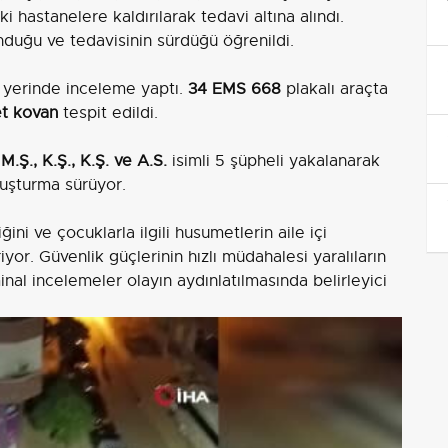
 hastanelere kaldırılarak tedavi altına alındı.
unduğu ve tedavisinin sürdüğü öğrenildi.
y yerinde inceleme yaptı.
34 EMS 668
plakalı araçta
t kovan
tespit edildi.
 M.Ş., K.Ş., K.Ş. ve A.S.
isimli 5 şüpheli yakalanarak
oruşturma sürüyor.
ğini ve çocuklarla ilgili husumetlerin aile içi
iyor. Güvenlik güçlerinin hızlı müdahalesi yaralıların
inal incelemeler olayın aydınlatılmasında belirleyici