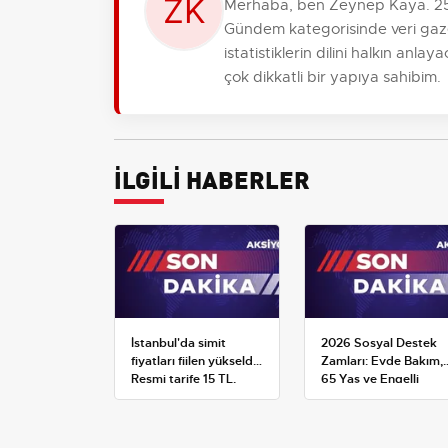
Merhaba, ben Zeynep Kaya. 25 y
Gündem kategorisinde veri gaze
istatistiklerin dilini halkın anl
çok dikkatli bir yapıya sahibim.
İLGİLİ HABERLER
İstanbul'da simit
2026 Sosyal Destek
fiyatları fiilen yükseldi:
Zamları: Evde Bakım,
Resmi tarife 15 TL,
65 Yaş ve Engelli
satışlar 20-25 TL'ye
Maaşlarında Yeni
çıktı
Tahminler