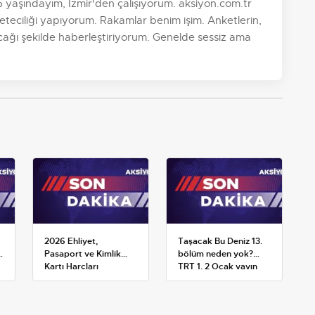
aşındayım, İzmir'den çalışıyorum. aksiyon.com.tr
teciliği yapıyorum. Rakamlar benim işim. Anketlerin,
ayacağı şekilde haberleştiriyorum. Genelde sessiz ama
2026 Ehliyet,
Taşacak Bu Deniz 13.
Pasaport ve Kimlik
bölüm neden yok?
Kartı Harçları
TRT 1, 2 Ocak yayın
Resmileşti: Yeni
planını değiştirdi
Tarifeler ve Geçerlilik
Tarihi