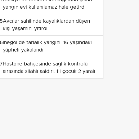
yangın evi kullanılamaz hale getirdi
5
Avcılar sahilinde kayalıklardan düşen
kişi yaşamını yitirdi
6
İnegöl'de tarlalık yangını: 16 yaşındaki
şüpheli yakalandı
7
Hastane bahçesinde sağlık kontrolü
sırasında silahlı saldırı: 1’i çocuk 2 yaralı