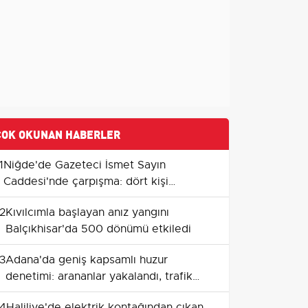
ÇOK OKUNAN HABERLER
1
Niğde'de Gazeteci İsmet Sayın
Caddesi'nde çarpışma: dört kişi
yaralandı
2
Kıvılcımla başlayan anız yangını
Balçıkhisar'da 500 dönümü etkiledi
3
Adana'da geniş kapsamlı huzur
denetimi: arananlar yakalandı, trafik
cezaları yüksek seyretti
4
Haliliye'de elektrik kontağından çıkan