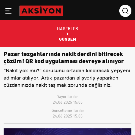
HABERLER
GÜNDEM
Pazar tezgahlarında nakit derdini bitirecek
çözüm! QR kod uygulaması devreye alınıyor
"Nakit yok mu?" sorusunu ortadan kaldıracak yepyeni
adımlar atılıyor. Artık pazardan alışveriş yaparken
cüzdanınızda nakit taşımak zorunda değilsiniz.
Yayın Tarihi:
24.06.2025 15:05
Güncelleme Tarihi:
24.06.2025 15:05