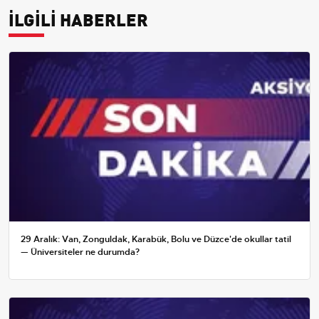
İLGİLİ HABERLER
29 Aralık: Van, Zonguldak, Karabük, Bolu ve Düzce'de okullar tatil
— Üniversiteler ne durumda?