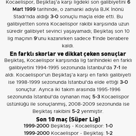
Kocaelispor, Beşiktaş'a karşı ligdeki son galibiyetini
6
Mart 1999
tarihinde, o zamanki adıyla BJK İnönü
Stadı'nda aldığı
3-0
sonuçlu maçla elde etti. Bu
galibiyetten sonra Kocaelispor rakibi karşısında uzun
süredir galibiyet sevinci yaşayamadı; Beşiktaş son 10
lig maçının
9
'unu kazanırken sadece
1
'inde berabere
kaldı.
En farklı skorlar ve dikkat çeken sonuçlar
Beşiktaş, Kocaelispor karşısında lig tarihindeki en farklı
galibiyetini 1994-1995 sezonunda İstanbul'da
7-1
ile
aldı. Kocaelispor'un Beşiktaş'a karşı en farklı galibiyeti
ise 1998-1999 sezonunda İstanbul'da elde ettiği
3-0
sonuçtur. Ayrıca iki takım arasında 1995-1996
sezonunda İstanbul'da oynanan maç
5-3
Kocaelispor
üstünlüğü ile sonuçlanmış, 2008-2009 sezonunda ise
Beşiktaş rakibini
5-2
yenmiştir.
Son 10 maç (Süper Lig)
1999-2000
Beşiktaş - Kocaelispor:
1-0
1999-2000
Kocaelispor - Beşiktaş:
1-2