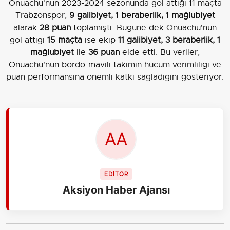
Onuachu'nun 2023-2024 sezonunda gol attığı 11 maçta
Trabzonspor,
9 galibiyet, 1 beraberlik, 1 mağlubiyet
alarak
28 puan
toplamıştı. Bugüne dek Onuachu'nun
gol attığı
15 maçta
ise ekip
11 galibiyet, 3 beraberlik, 1
mağlubiyet
ile
36 puan
elde etti. Bu veriler,
Onuachu'nun bordo-mavili takımın hücum verimliliği ve
puan performansına önemli katkı sağladığını gösteriyor.
EDİTÖR
Aksiyon Haber Ajansı