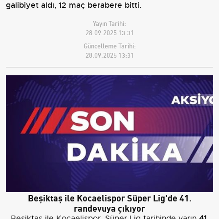
galibiyet aldı, 12 maç berabere bitti.
Yayın Tarihi:
28.09.2025 13:31
Güncelleme Tarihi:
28.09.2025 13:31
Beşiktaş ile Kocaelispor Süper Lig'de 41.
randevuya çıkıyor
Beşiktaş ile Kocaelispor, Süper Lig tarihinde yarın
41.