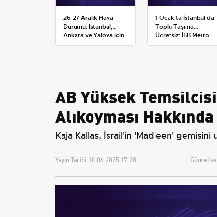
26-27 Aralık Hava
1 Ocak'ta İstanbul'da
Durumu: İstanbul,
Toplu Taşıma
Ankara ve Yalova için
Ücretsiz: İBB Metro,
Kar Tahminleri
Metrobüs ve Otobüs
Ek Seferlerini Açıkladı
AB Yüksek Temsilcisi 
Alıkoyması Hakkında
Kaja Kallas, İsrail'in 'Madleen' gemisin
Yayın Tarihi:
10.06.2025 17:28
Güncellem