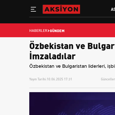
A
GÜNDEM
HABERLER
Özbekistan ve Bulgaris
İmzaladılar
Özbekistan ve Bulgaristan liderleri, işbir
Yayın Tarihi:
10.06.2025 17:31
Güncellem