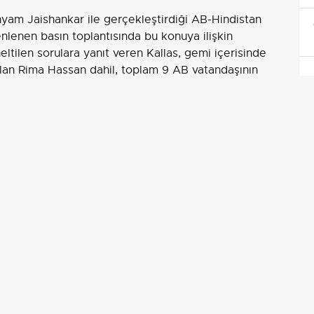
nyam Jaishankar ile gerçekleştirdiği AB-Hindistan
nlenen basın toplantısında bu konuya ilişkin
tilen sorulara yanıt veren Kallas, gemi içerisinde
olan Rima Hassan dahil, toplam 9 AB vatandaşının
runmasının, AB ülkelerinin sorumluluğunda olduğunu
birçok ülke tarafından kınandığını hatırlatan Kallas,
a uyulmalı. Ancak bugün uluslararası deniz hukukunun
elerini kullandı.
erine Değerlendirme
daki sorunların çözümleri için AB’nin girişimlerine
e arasındaki çatışmanın askeri bir problem değil, terör
unu Hindistan-Pakistan değil, Hindistan-'teröristan'
evam etti.