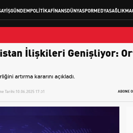
SAYIŞ
GÜNDEM
POLITIKA
FINANS
DÜNYA
SPOR
MEDYA
SAĞLIK
MA
tan İlişkileri Genişliyor: Or
liğini artırma kararını açıkladı.
e Tarihi:
10.06.2025 17:31
ABONE O