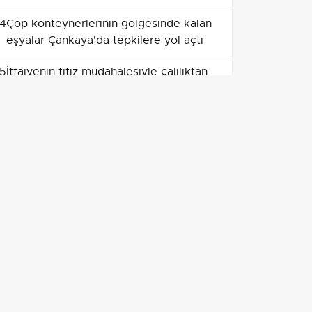
4
Çöp konteynerlerinin gölgesinde kalan
eşyalar Çankaya'da tepkilere yol açtı
5
İtfaiyenin titiz müdahalesiyle çalılıktan
çıkan balıkçıl kuş doğal ortama salındı
6
Ulaşımda yeni adım: Polatlı, Haymana
ve Konya hattı bölünmüş yola
kavuşuyor
7
Gaziosmanpaşa’da Erkin Koray üçüncü
yılında anıldı