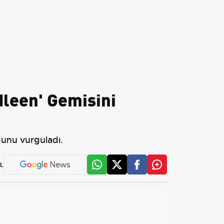
dleen' Gemisini
uğunu vurguladı.
L