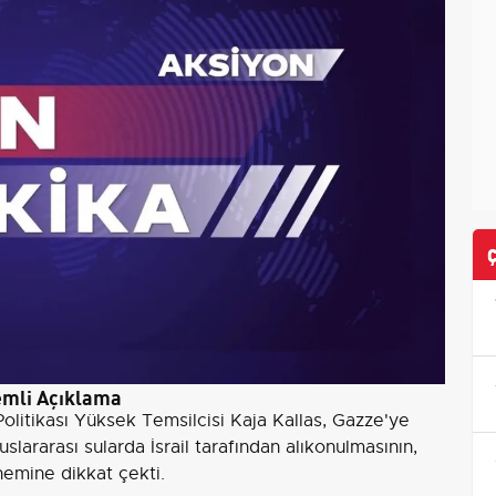
emli Açıklama
 Politikası Yüksek Temsilcisi Kaja Kallas, Gazze'ye
slararası sularda İsrail tarafından alıkonulmasının,
önemine dikkat çekti.