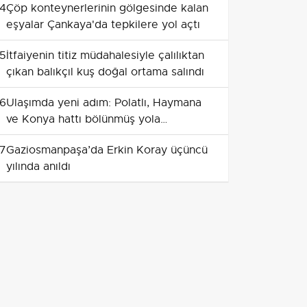
4
Çöp konteynerlerinin gölgesinde kalan
eşyalar Çankaya'da tepkilere yol açtı
5
İtfaiyenin titiz müdahalesiyle çalılıktan
çıkan balıkçıl kuş doğal ortama salındı
6
Ulaşımda yeni adım: Polatlı, Haymana
ve Konya hattı bölünmüş yola
kavuşuyor
7
Gaziosmanpaşa’da Erkin Koray üçüncü
yılında anıldı