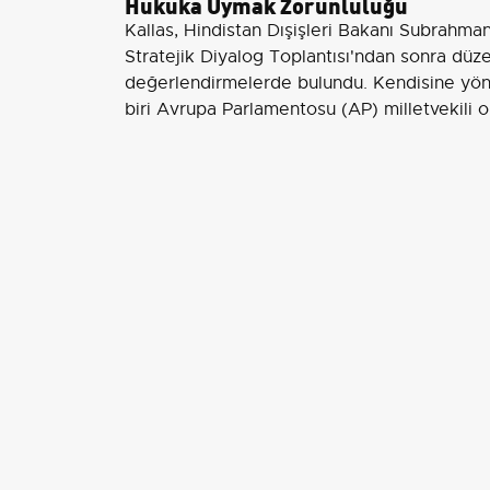
Hukuka Uymak Zorunluluğu
Kallas, Hindistan Dışişleri Bakanı Subrahma
Stratejik Diyalog Toplantısı'ndan sonra düze
değerlendirmelerde bulundu. Kendisine yönel
biri Avrupa Parlamentosu (AP) milletvekili 
bulunduğunu belirtti. AB vatandaşlarının ko
vurguladı.
Uluslararası Denizde Güvenlik
İsrail tarafından gerçekleştirilen bu eylemin 
'Uluslararası hukuka, uluslararası sularda d
güçlendirilmesi gerektiğini de konuştuk.' ifad
Hindistan ve Pakistan İlişkileri Üz
AA muhabirinin Hindistan ile Pakistan arasın
dair sorusunu yanıtlayan Jaishankar, iki ülk
tehdidine bir yanıt olduğunu dile getirdi. 'B
olarak düşünmelisiniz.' şeklinde sözlerine d