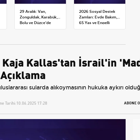
29 Aralık: Van,
2026 Sosyal Destek
Zonguldak, Karabük,
Zamları: Evde Bakım,
Bolu ve Düzce'de
65 Yaş ve Engelli
okullar tatil —
Maaşlarında Yeni
Üniversiteler ne
Tahminler
durumda?
Kaja Kallas'tan İsrail'in 'Ma
 Açıklama
i uluslararası sularda alıkoymasının hukuka aykırı old
e Tarihi:
10.06.2025 17:28
ABONE O