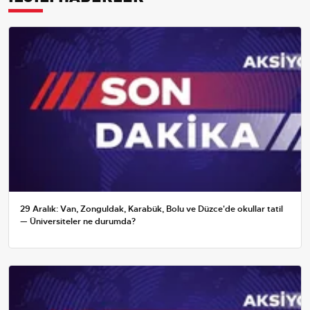
29 Aralık: Van, Zonguldak, Karabük, Bolu ve Düzce'de okullar tatil
— Üniversiteler ne durumda?