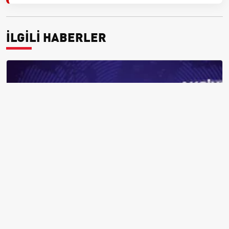
İLGİLİ HABERLER
Market poşeti fiyatı 2026'da 1 TL oldu — 1 Ocak 2026'da yürürlüğe
giren tarife