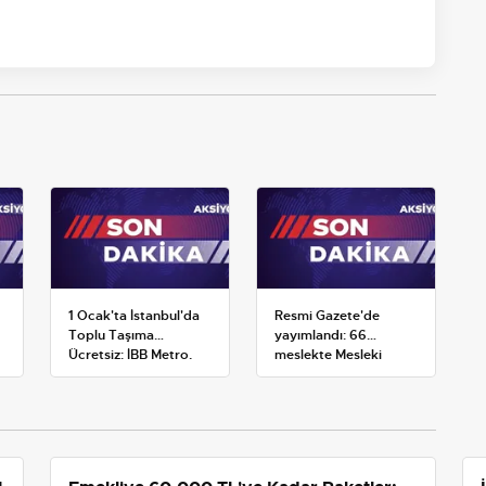
1 Ocak'ta İstanbul'da
Resmi Gazete'de
Toplu Taşıma
yayımlandı: 66
Ücretsiz: İBB Metro,
meslekte Mesleki
Metrobüs ve Otobüs
Yeterlilik Belgesi
Ek Seferlerini Açıkladı
zorunluluğu