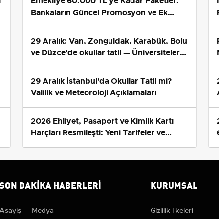
1
Emekliye 60.000 TL'ye Kadar Paketler:
Bankaların Güncel Promosyon ve Ek
Avantajları
29 Aralık: Van, Zonguldak, Karabük, Bolu
ve Düzce'de okullar tatil — Üniversiteler
ne durumda?
29 Aralık İstanbul'da Okullar Tatil mi?
Valilik ve Meteoroloji Açıklamaları
2026 Ehliyet, Pasaport ve Kimlik Kartı
s
Harçları Resmileşti: Yeni Tarifeler ve
Geçerlilik Tarihi
SON DAKIKA HABERLERI
KURUMSAL
Asayiş
Medya
Gizlilik İlkeleri