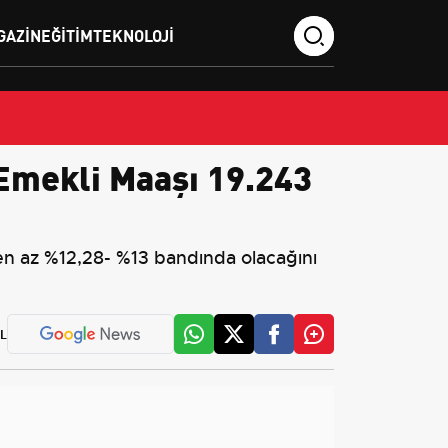
GAZIN
EĞITIM
TEKNOLOJI
 Emekli Maaşı 19.243
 en az %12,28- %13 bandında olacağını
L