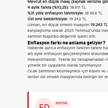
Mevcut en düşük maaş (kaynak verisine gör
4 aylık farkla (%10,25):
18.611 TL
%31 yıllık enflasyon tahminiyle:
18.954 TL
Üst sınır beklentisiyle:
19.243 TL
Uzman, en düşük emekli maaşının
19.243 TL
karşılaştırma olarak 2023 Temmuz'unda me
zammın bugünkü değerine işaret etti.
Enflasyon farkı ne anlama geliyor?
Haberde ayrıca enflasyon farkının tanımı hat
altı aylık enflasyon gerçekleşmesi arasındak
mekanizmasıdır. Teknik bir hesaplamadan öt
yönelik bir uygulama olarak tanımlanıyor.
Ocak zammının kesinleşmesi için Kasım ve Ar
veriler ise emekli maaşlarında belirgin bir ar
EDİTÖR