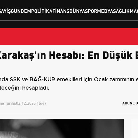
SAYIŞ
GÜNDEM
POLITIKA
FINANS
DÜNYA
SPOR
MEDYA
SAĞLIK
MA
Karakaş'ın Hesabı: En Düşük
ığında SSK ve BAĞ-KUR emeklileri için Ocak zammının
leceğini hesapladı.
e Tarihi:
02.12.2025 15:47
ABONE O