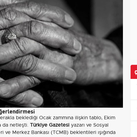
ğerlendirmesi
rakla beklediği Ocak zammına ilişkin tablo, Ekim
a da netleşti.
Türkiye Gazetesi
yazarı ve Sosyal
eri ve Merkez Bankası (TCMB) beklentileri ışığında