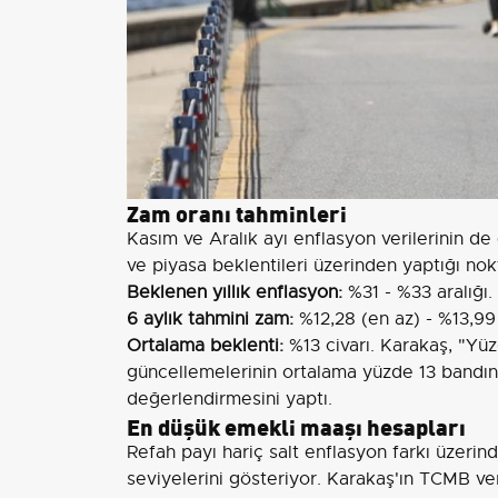
Zam oranı tahminleri
Kasım ve Aralık ayı enflasyon verilerinin d
ve piyasa beklentileri üzerinden yaptığı nokt
Beklenen yıllık enflasyon:
%31 - %33 aralığı.
6 aylık tahmini zam:
%12,28 (en az) - %13,99 
Ortalama beklenti:
%13 civarı. Karakaş, "Yüz
güncellemelerinin ortalama yüzde 13 bandın
değerlendirmesini yaptı.
En düşük emekli maaşı hesapları
Refah payı hariç salt enflasyon farkı üzeri
seviyelerini gösteriyor. Karakaş'ın TCMB ve