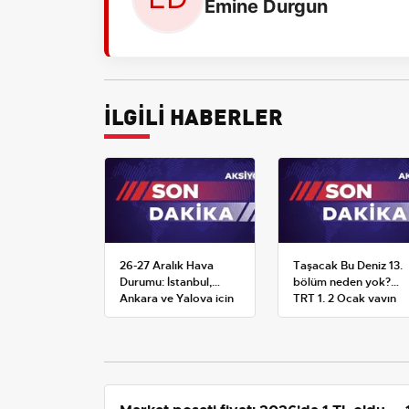
Emine Durgun
İLGİLİ HABERLER
26-27 Aralık Hava
Taşacak Bu Deniz 13.
Durumu: İstanbul,
bölüm neden yok?
Ankara ve Yalova için
TRT 1, 2 Ocak yayın
Kar Tahminleri
planını değiştirdi