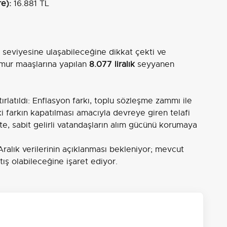
e):
16.881 TL
seviyesine ulaşabileceğine dikkat çekti ve
mur maaşlarına yapılan
8.077 liralık
seyyanen
ırlatıldı: Enflasyon farkı, toplu sözleşme zammı ile
i farkın kapatılması amacıyla devreye giren telafi
e, sabit gelirli vatandaşların alım gücünü korumaya
alık verilerinin açıklanması bekleniyor; mevcut
tış olabileceğine işaret ediyor.