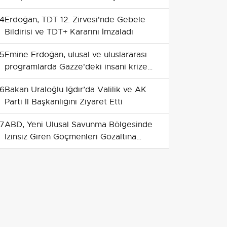
4
Erdoğan, TDT 12. Zirvesi'nde Gebele
Bildirisi ve TDT+ Kararını İmzaladı
5
Emine Erdoğan, ulusal ve uluslararası
programlarda Gazze'deki insani krize
dikkat çekti
6
Bakan Uraloğlu Iğdır’da Valilik ve AK
Parti İl Başkanlığını Ziyaret Etti
7
ABD, Yeni Ulusal Savunma Bölgesinde
İzinsiz Giren Göçmenleri Gözaltına
Almaya Başladı