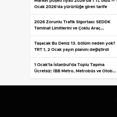
Market poşeti fiyatı 2026'da 1 TL oldu — 
Ocak 2026'da yürürlüğe giren tarife
2026 Zorunlu Trafik Sigortası: SEDDK
Teminat Limitlerini ve Çoklu Araç
Tarifesini Yeniden Belirledi
Taşacak Bu Deniz 13. bölüm neden yok?
TRT 1, 2 Ocak yayın planını değiştirdi
1 Ocak'ta İstanbul'da Toplu Taşıma
Ücretsiz: İBB Metro, Metrobüs ve Otobü
Ek Seferlerini Açıkladı