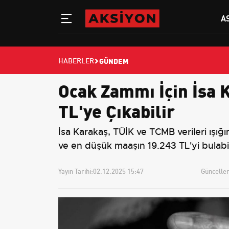
A
GÜNDEM
HABERLER
Ocak Zammı İçin İsa 
TL'ye Çıkabilir
İsa Karakaş, TÜİK ve TCMB verileri ış
ve en düşük maaşın 19.243 TL'yi bulabi
Yayın Tarihi:
02.12.2025 15:47
Güncellem