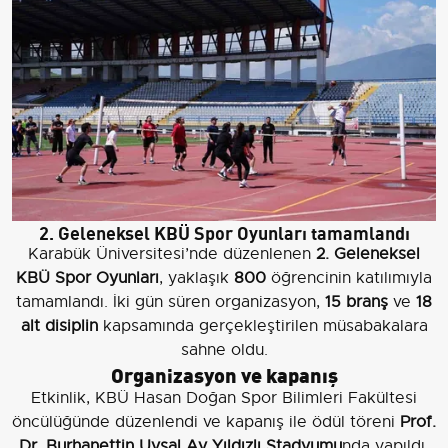
2. Geleneksel KBÜ Spor Oyunları tamamlandı
Karabük Üniversitesi’nde düzenlenen
2. Geleneksel
KBÜ Spor Oyunları
, yaklaşık
800
öğrencinin katılımıyla
tamamlandı. İki gün süren organizasyon,
15 branş
ve
18
alt disiplin
kapsamında gerçekleştirilen müsabakalara
sahne oldu.
Organizasyon ve kapanış
Etkinlik, KBÜ Hasan Doğan Spor Bilimleri Fakültesi
öncülüğünde düzenlendi ve kapanış ile ödül töreni
Prof.
Dr. Burhanettin Uysal Ay Yıldızlı Stadyumu
nda yapıldı.