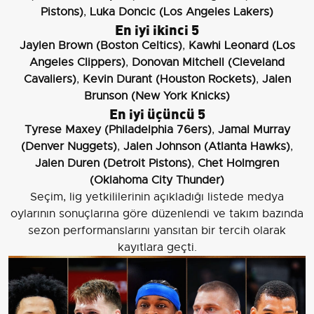
Pistons)
,
Luka Doncic (Los Angeles Lakers)
En iyi ikinci 5
Jaylen Brown (Boston Celtics)
,
Kawhi Leonard (Los
Angeles Clippers)
,
Donovan Mitchell (Cleveland
Cavaliers)
,
Kevin Durant (Houston Rockets)
,
Jalen
Brunson (New York Knicks)
En iyi üçüncü 5
Tyrese Maxey (Philadelphia 76ers)
,
Jamal Murray
(Denver Nuggets)
,
Jalen Johnson (Atlanta Hawks)
,
Jalen Duren (Detroit Pistons)
,
Chet Holmgren
(Oklahoma City Thunder)
Seçim, lig yetkililerinin açıkladığı listede medya
oylarının sonuçlarına göre düzenlendi ve takım bazında
sezon performanslarını yansıtan bir tercih olarak
kayıtlara geçti.