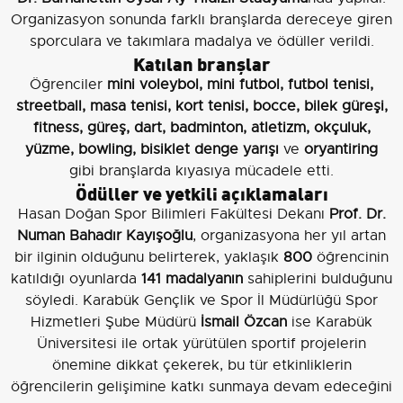
Organizasyon sonunda farklı branşlarda dereceye giren
sporculara ve takımlara madalya ve ödüller verildi.
Katılan branşlar
Öğrenciler
mini voleybol, mini futbol, futbol tenisi,
streetball, masa tenisi, kort tenisi, bocce, bilek güreşi,
fitness, güreş, dart, badminton, atletizm, okçuluk,
yüzme, bowling, bisiklet denge yarışı
ve
oryantiring
gibi branşlarda kıyasıya mücadele etti.
Ödüller ve yetkili açıklamaları
Hasan Doğan Spor Bilimleri Fakültesi Dekanı
Prof. Dr.
Numan Bahadır Kayışoğlu
, organizasyona her yıl artan
bir ilginin olduğunu belirterek, yaklaşık
800
öğrencinin
katıldığı oyunlarda
141 madalyanın
sahiplerini bulduğunu
söyledi. Karabük Gençlik ve Spor İl Müdürlüğü Spor
Hizmetleri Şube Müdürü
İsmail Özcan
ise Karabük
Üniversitesi ile ortak yürütülen sportif projelerin
önemine dikkat çekerek, bu tür etkinliklerin
öğrencilerin gelişimine katkı sunmaya devam edeceğini