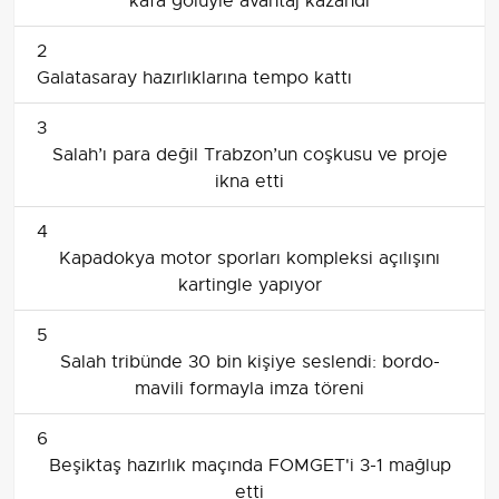
kafa golüyle avantaj kazandı
2
Galatasaray hazırlıklarına tempo kattı
3
Salah’ı para değil Trabzon’un coşkusu ve proje
ikna etti
4
Kapadokya motor sporları kompleksi açılışını
kartingle yapıyor
5
Salah tribünde 30 bin kişiye seslendi: bordo-
mavili formayla imza töreni
6
Beşiktaş hazırlık maçında FOMGET'i 3-1 mağlup
etti