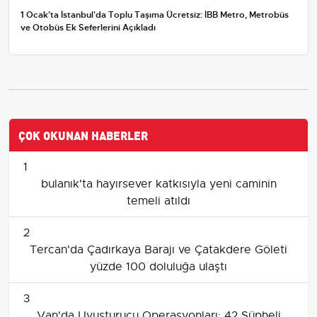
1 Ocak'ta İstanbul'da Toplu Taşıma Ücretsiz: İBB Metro, Metrobüs
ve Otobüs Ek Seferlerini Açıkladı
ÇOK OKUNAN HABERLER
1
bulanık'ta hayırsever katkısıyla yeni caminin
temeli atıldı
2
Tercan'da Çadırkaya Barajı ve Çatakdere Göleti
yüzde 100 doluluğa ulaştı
3
Van'da Uyuşturucu Operasyonları: 42 Şüpheli