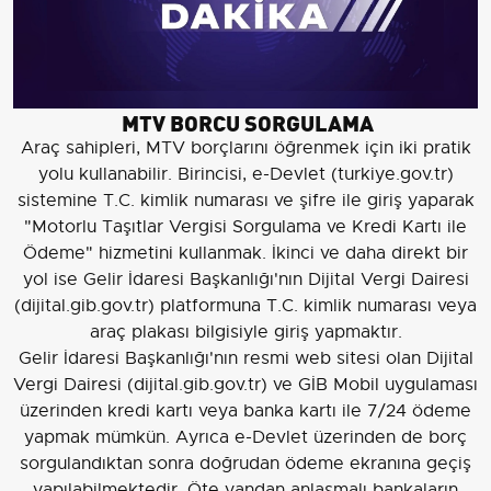
MTV BORCU SORGULAMA
Araç sahipleri, MTV borçlarını öğrenmek için iki pratik
yolu kullanabilir. Birincisi, e-Devlet (turkiye.gov.tr)
sistemine T.C. kimlik numarası ve şifre ile giriş yaparak
"Motorlu Taşıtlar Vergisi Sorgulama ve Kredi Kartı ile
Ödeme" hizmetini kullanmak. İkinci ve daha direkt bir
yol ise Gelir İdaresi Başkanlığı'nın Dijital Vergi Dairesi
(dijital.gib.gov.tr) platformuna T.C. kimlik numarası veya
araç plakası bilgisiyle giriş yapmaktır.
Gelir İdaresi Başkanlığı'nın resmi web sitesi olan Dijital
Vergi Dairesi (dijital.gib.gov.tr) ve GİB Mobil uygulaması
üzerinden kredi kartı veya banka kartı ile 7/24 ödeme
yapmak mümkün. Ayrıca e-Devlet üzerinden de borç
sorgulandıktan sonra doğrudan ödeme ekranına geçiş
yapılabilmektedir. Öte yandan anlaşmalı bankaların