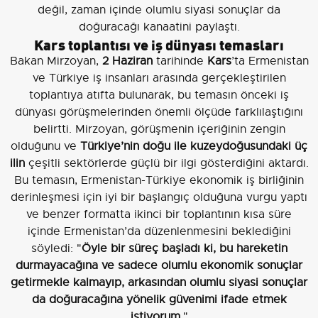
değil, zaman içinde olumlu siyasi sonuçlar da
doğuracağı kanaatini paylaştı.
Kars toplantısı ve iş dünyası temasları
Bakan Mirzoyan,
2 Haziran
tarihinde
Kars
’ta Ermenistan
ve Türkiye iş insanları arasında gerçekleştirilen
toplantıya atıfta bulunarak, bu temasın önceki iş
dünyası görüşmelerinden önemli ölçüde farklılaştığını
belirtti. Mirzoyan, görüşmenin içeriğinin zengin
olduğunu ve
Türkiye’nin doğu ile kuzeydoğusundaki üç
ilin
çeşitli sektörlerde güçlü bir ilgi gösterdiğini aktardı.
Bu temasın, Ermenistan-Türkiye ekonomik iş birliğinin
derinleşmesi için iyi bir başlangıç olduğuna vurgu yaptı
ve benzer formatta ikinci bir toplantının kısa süre
içinde Ermenistan’da düzenlenmesini beklediğini
söyledi: "
Öyle bir süreç başladı ki, bu hareketin
durmayacağına ve sadece olumlu ekonomik sonuçlar
getirmekle kalmayıp, arkasından olumlu siyasi sonuçlar
da doğuracağına yönelik güvenimi ifade etmek
istiyorum
."