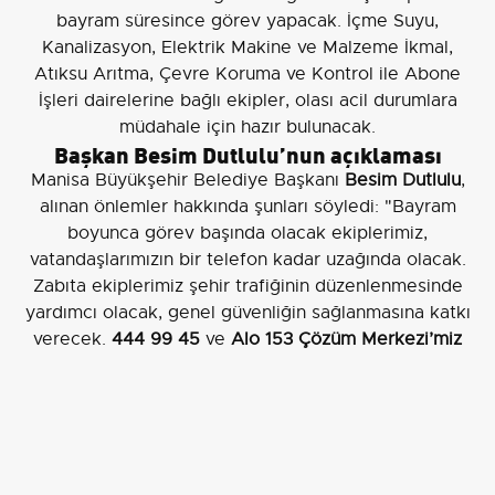
bayram süresince görev yapacak. İçme Suyu,
Kanalizasyon, Elektrik Makine ve Malzeme İkmal,
Atıksu Arıtma, Çevre Koruma ve Kontrol ile Abone
İşleri dairelerine bağlı ekipler, olası acil durumlara
müdahale için hazır bulunacak.
Başkan Besim Dutlulu’nun açıklaması
Manisa Büyükşehir Belediye Başkanı
Besim Dutlulu
,
alınan önlemler hakkında şunları söyledi: "Bayram
boyunca görev başında olacak ekiplerimiz,
vatandaşlarımızın bir telefon kadar uzağında olacak.
Zabıta ekiplerimiz şehir trafiğinin düzenlenmesinde
yardımcı olacak, genel güvenliğin sağlanmasına katkı
verecek.
444 99 45
ve
Alo 153 Çözüm Merkezi’miz
vatandaşlarımızın taleplerini almaya devam edecek.
Bayramda görev başında olan ekiplerimize teşekkür
ediyor, tüm vatandaşlarımızın Kurban Bayramı’nı
kutluyorum."