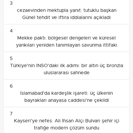
3
cezaevinden mektupla yanıt: tutuklu başkan
Günel tehdit ve iftira iddialarını açıkladı
4
Mekke paktı: bölgesel dengeleri ve küresel
yankıları yeniden tanımlayan savunma ittifakı
5
Türkiye'nin INSO'daki ilk adımı: bir altın üç bronzla
uluslararası sahnede
6
İslamabad’da kardeşlik işareti: üç ülkenin
bayrakları anayasa caddesi’ne çekildi
7
Kayseri'ye nefes: Ali İhsan Alçı Bulvarı şehir içi
trafiğe modern çözüm sundu