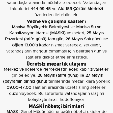
vatandaşlara anında müdahale edecek. Vatandaşlar
taleplerini
444 99 45
ve
Alo 153 Çözüm Merkezi
üzerinden iletebilecek.
Vezne ve çalışma saatleri
Manisa Büyükşehir Belediyesi
ve
Manisa Su ve
Kanalizasyon İdaresi (MASKİ)
vezneleri,
25 Mayıs
Pazartesi (arife günü) tam gün
,
26 Mayıs Salı
günü ise
öğlen 13.00’a kadar
hizmet verecek. Yetkililer,
vatandaşların mağdur olmaması için belirtilen gün ve
saatlere dikkat etmelerini istedi.
Ücretsiz mezarlık ulaşımı
Merkez ve ilçelerde gerçekleştirilecek kabir ziyaretleri
için belediye,
26 Mayıs (arife günü)
ile
27 Mayıs
(bayramın birinci günü)
tarihlerinde mezarlıklara yönelik
09.00–17.00
saatleri arasında ücretsiz ring seferleri
düzenleyecek. Bu seferlerle vatandaşların ulaşımı
kolaylaştırılması hedefleniyor.
MASKİ nöbetçi birimleri
MASKİ
Genel Müdürlüğü'ne bağlı nöbetçi ekipler de