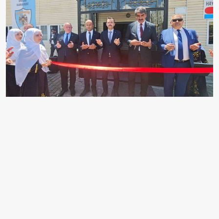
AŞKALE HALK EĞİTİM MERKEZİ TARAFINDAN HAYAT
BOYU ÖĞRENME HAFTASI ETKİNLİKLERİ
KAPSAMINDA HAZIRLANAN 2025-2026 EĞİTİM
ÖĞRETİM YILI YIL SONU SERGİSİ DÜZENLENEN
TÖRENLE AÇILDI.