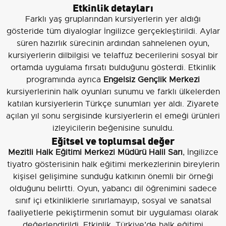
Etkinlik detayları
Farklı yaş gruplarından kursiyerlerin yer aldığı
gösteride tüm diyaloglar İngilizce gerçekleştirildi. Aylar
süren hazırlık sürecinin ardından sahnelenen oyun,
kursiyerlerin dilbilgisi ve telaffuz becerilerini sosyal bir
ortamda uygulama fırsatı bulduğunu gösterdi. Etkinlik
programında ayrıca
Engelsiz Gençlik Merkezi
kursiyerlerinin halk oyunları sunumu ve farklı ülkelerden
katılan kursiyerlerin Türkçe sunumları yer aldı. Ziyarete
açılan yıl sonu sergisinde kursiyerlerin el emeği ürünleri
izleyicilerin beğenisine sunuldu.
Eğitsel ve toplumsal değer
Mezitli Halk Eğitimi Merkezi Müdürü Halil Sarı
, İngilizce
tiyatro gösterisinin halk eğitimi merkezlerinin bireylerin
kişisel gelişimine sunduğu katkının önemli bir örneği
olduğunu belirtti. Oyun, yabancı dil öğrenimini sadece
sınıf içi etkinliklerle sınırlamayıp, sosyal ve sanatsal
faaliyetlerle pekiştirmenin somut bir uygulaması olarak
değerlendirildi. Etkinlik, Türkiye’de halk eğitimi