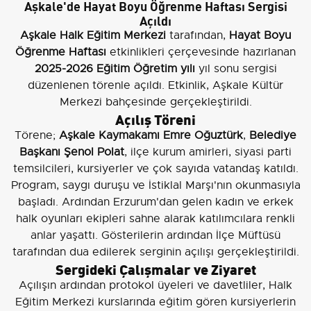
Aşkale'de Hayat Boyu Öğrenme Haftası Sergisi
Açıldı
Aşkale Halk Eğitim Merkezi
tarafından,
Hayat Boyu
Öğrenme Haftası
etkinlikleri çerçevesinde hazırlanan
2025-2026 Eğitim Öğretim yılı
yıl sonu sergisi
düzenlenen törenle açıldı. Etkinlik, Aşkale Kültür
Merkezi bahçesinde gerçekleştirildi.
Açılış Töreni
Törene;
Aşkale Kaymakamı Emre Oğuztürk
,
Belediye
Başkanı Şenol Polat
, ilçe kurum amirleri, siyasi parti
temsilcileri, kursiyerler ve çok sayıda vatandaş katıldı.
Program, saygı duruşu ve İstiklal Marşı'nın okunmasıyla
başladı. Ardından Erzurum'dan gelen kadın ve erkek
halk oyunları ekipleri sahne alarak katılımcılara renkli
anlar yaşattı. Gösterilerin ardından İlçe Müftüsü
tarafından dua edilerek serginin açılışı gerçekleştirildi.
Sergideki Çalışmalar ve Ziyaret
Açılışın ardından protokol üyeleri ve davetliler, Halk
Eğitim Merkezi kurslarında eğitim gören kursiyerlerin