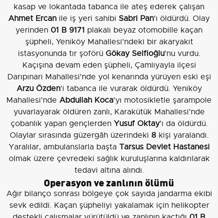
kasap ve lokantada tabanca ile ateş ederek çalışan
Ahmet Ercan
ile iş yeri sahibi
Sabri Pan
'ı öldürdü. Olay
yerinden
01 B 9171
plakalı beyaz otomobille kaçan
şüpheli, Yeniköy Mahallesi'ndeki bir akaryakıt
istasyonunda tır şoförü
Gökay Selfioğlu
'nu vurdu.
Kaçışına devam eden şüpheli, Çamlıyayla ilçesi
Darıpınarı Mahallesi'nde yol kenarında yürüyen eski eşi
Arzu Özden
'i tabanca ile vurarak öldürdü. Yeniköy
Mahallesi'nde
Abdullah Koca
'yı motosikletle şarampole
yuvarlayarak öldüren zanlı, Karakütük Mahallesi'nde
çobanlık yapan gençlerden
Yusuf Oktay
'ı da öldürdü.
Olaylar sırasında güzergâh üzerindeki
8
kişi yaralandı.
Yaralılar, ambulanslarla başta
Tarsus Devlet Hastanesi
olmak üzere çevredeki sağlık kuruluşlarına kaldırılarak
tedavi altına alındı.
Operasyon ve zanlının ölümü
Ağır bilanço sonrası bölgeye çok sayıda jandarma ekibi
sevk edildi. Kaçan şüpheliyi yakalamak için helikopter
destekli çalışmalar yürütüldü ve zanlının kaçtığı
01 B