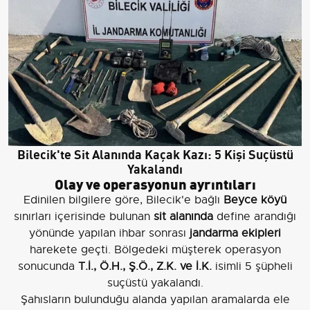
Bilecik'te Sit Alanında Kaçak Kazı: 5 Kişi Suçüstü
Yakalandı
Olay ve operasyonun ayrıntıları
Edinilen bilgilere göre, Bilecik'e bağlı
Beyce köyü
sınırları içerisinde bulunan
sit alanında
define arandığı
yönünde yapılan ihbar sonrası
jandarma ekipleri
harekete geçti. Bölgedeki müşterek operasyon
sonucunda
T.İ., Ö.H., Ş.Ö., Z.K. ve İ.K.
isimli 5 şüpheli
suçüstü yakalandı.
Şahısların bulunduğu alanda yapılan aramalarda ele