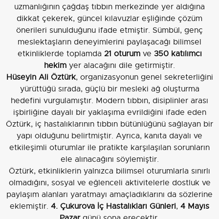
uzmanlığının çağdaş tıbbın merkezinde yer aldığına
dikkat çekerek, güncel kılavuzlar eşliğinde çözüm
önerileri sunulduğunu ifade etmiştir. Sümbül, genç
meslektaşların deneyimlerini paylaşacağı bilimsel
etkinliklerde toplamda
21 oturum
ve
350 katılımcı
hekim
yer alacağını dile getirmiştir.
Hüseyin Ali Öztürk
, organizasyonun genel sekreterliğini
yürüttüğü sırada, güçlü bir mesleki ağ oluşturma
hedefini vurgulamıştır. Modern tıbbın, disiplinler arası
işbirliğine dayalı bir yaklaşıma evrildiğini ifade eden
Öztürk, iç hastalıklarının tıbbın bütünlüğünü sağlayan bir
yapı olduğunu belirtmiştir. Ayrıca, kanıta dayalı ve
etkileşimli oturumlar ile pratikte karşılaşılan sorunların
ele alınacağını söylemiştir.
Öztürk, etkinliklerin yalnızca bilimsel oturumlarla sınırlı
olmadığını, sosyal ve eğlenceli aktivitelerle dostluk ve
paylaşım alanları yaratmayı amaçladıklarını da sözlerine
eklemiştir.
4. Çukurova İç Hastalıkları Günleri
,
4 Mayıs
Pazar
günü sona erecektir.