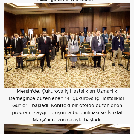
Mersin'de, Çukurova İç Hastalıkları Uzmanlık
Derneğince düzenlenen "4. Çukurova İç Hastalıkları
Günleri" başladı. Kentteki bir otelde düzenlenen
program, saygı duruşunda bulunulması ve İstiklal
Marşı'nın okunmasıyla başladı.