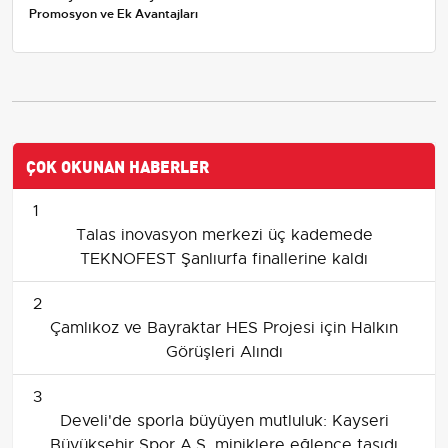
Promosyon ve Ek Avantajları
ÇOK OKUNAN HABERLER
1
Talas inovasyon merkezi üç kademede
TEKNOFEST Şanlıurfa finallerine kaldı
2
Çamlıkoz ve Bayraktar HES Projesi için Halkın
Görüşleri Alındı
3
Develi'de sporla büyüyen mutluluk: Kayseri
Büyükşehir Spor A.Ş. miniklere eğlence taşıdı