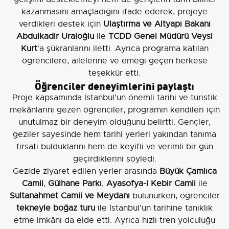
kazanmasını amaçladığını ifade ederek, projeye
verdikleri destek için
Ulaştırma ve Altyapı Bakanı
Abdulkadir Uraloğlu
ile
TCDD Genel Müdürü Veysi
Kurt
'a şükranlarını iletti. Ayrıca programa katılan
öğrencilere, ailelerine ve emeği geçen herkese
teşekkür etti.
Öğrenciler deneyimlerini paylaştı
Proje kapsamında İstanbul’un önemli tarihi ve turistik
mekânlarını gezen öğrenciler, programın kendileri için
unutulmaz bir deneyim olduğunu belirtti. Gençler,
geziler sayesinde hem tarihi yerleri yakından tanıma
fırsatı bulduklarını hem de keyifli ve verimli bir gün
geçirdiklerini söyledi.
Gezide ziyaret edilen yerler arasında
Büyük Çamlıca
Camii
,
Gülhane Parkı
,
Ayasofya-i Kebir Camii
ile
Sultanahmet Camii ve Meydanı
bulunurken, öğrenciler
tekneyle boğaz turu
ile İstanbul’un tarihine tanıklık
etme imkânı da elde etti. Ayrıca hızlı tren yolculuğu