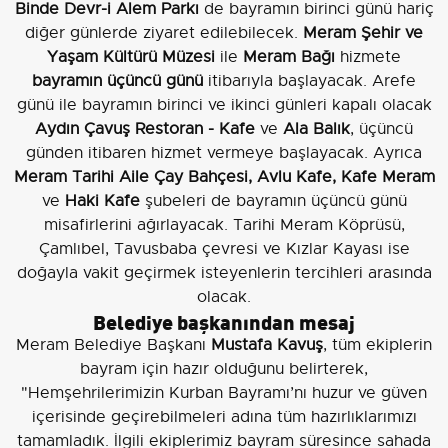
Binde Devr-i Alem Parkı
de bayramın birinci günü hariç
diğer günlerde ziyaret edilebilecek.
Meram Şehir ve
Yaşam Kültürü Müzesi
ile
Meram Bağı
hizmete
bayramın üçüncü günü
itibarıyla başlayacak. Arefe
günü ile bayramın birinci ve ikinci günleri kapalı olacak
Aydın Çavuş Restoran - Kafe
ve
Ala Balık
, üçüncü
günden itibaren hizmet vermeye başlayacak. Ayrıca
Meram Tarihi Aile Çay Bahçesi, Avlu Kafe, Kafe Meram
ve
Haki Kafe
şubeleri de bayramın üçüncü günü
misafirlerini ağırlayacak. Tarihi Meram Köprüsü,
Çamlıbel, Tavusbaba çevresi ve Kızlar Kayası ise
doğayla vakit geçirmek isteyenlerin tercihleri arasında
olacak.
Belediye başkanından mesaj
Meram Belediye Başkanı
Mustafa Kavuş
, tüm ekiplerin
bayram için hazır olduğunu belirterek,
"Hemşehrilerimizin Kurban Bayramı’nı huzur ve güven
içerisinde geçirebilmeleri adına tüm hazırlıklarımızı
tamamladık. İlgili ekiplerimiz bayram süresince sahada