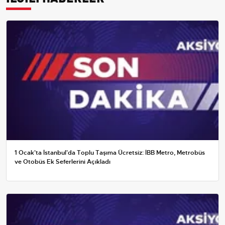
1 Ocak'ta İstanbul'da Toplu Taşıma Ücretsiz: İBB Metro, Metrobüs
ve Otobüs Ek Seferlerini Açıkladı