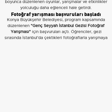
boyunca düzenlenen oyunlar, yarışmalar ve etkinlikler
yolculuğu daha eğlenceli hale getirdi.
Fotoğraf yarışması başvuruları başladı
Konya Büyükşehir Belediyesi, program kapsamında
düzenlenen
"Genç Seyyah İstanbul Gezisi Fotoğraf
Yarışması"
için başvuruları açtı. Öğrenciler, gezi
sırasında İstanbul’da çektikleri fotoğraflarla yarışmaya
katılabilecek.
Son başvuru tarihi 25 Mayıs
olarak
açıklanırken, yarışma ile ilgili ayrıntılar ve başvuru
koşulları
Genç Seyyah sosyal medya hesapları
üzerinden duyuruluyor.
KONYA BÜYÜKŞEHİR BELEDİYESİ’NİN ŞEHİR
GENELİNDEKİ 11. SINIF ÖĞRENCİLERİNİN YÜKSEK HIZLI
TRENLE SEYAHAT EDEREK İSTANBUL’UN DOĞAL VE
TARİHİ GÜZELLİKLERİNİ YAKINDAN GÖRMELERİ
AMACIYLA YÜRÜTTÜĞÜ "GENÇ SEYYAH" PROJESİ BU