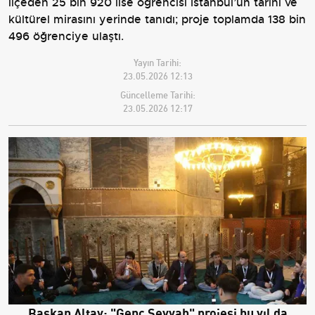
ilçeden 25 bin 920 lise öğrencisi İstanbul’un tarihi ve
kültürel mirasını yerinde tanıdı; proje toplamda 138 bin
496 öğrenciye ulaştı.
Yayın Tarihi:
23.05.2026 12:13
Güncelleme Tarihi:
23.05.2026 12:17
Başkan Altay: "Genç Seyyah" projesi bu yıl da