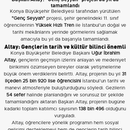
tamamlandı
Konya Büyükşehir Belediyesi tarafından yürütülen
"Genç Seyyah"
projesi, şehir genelindeki 11. sınıf
öğrencilerinin
Yüksek Hızlı Tren
ile İstanbul’un doğal ve
tarihi mekânlarını yerinde görmelerini sağlamak
amacıyla bu yıl da başarıyla tamamlandı.
Altay: Gençlerin tarih ve kültür bilinci önemli
Konya Büyükşehir Belediye Başkanı
Uğur İbrahim
Altay
, gençlerin geçmişin izlerini anlayan ve medeniyet
birikimini özümseyen bireyler olarak yetişmelerine
büyük önem verdiklerini belirtti. Altay, projenin bu yıl
31
ilçeden 25 bin 920 lise öğrencisini
İstanbul’un tarihi ve
manevi atmosferiyle buluşturduğunu söyledi. Gezilerin
54 sefer
halinde planlandığını ve sorunsuz bir şekilde
tamamlandığını aktaran Başkan Altay, projenin bugüne
kadarki toplam katılımcı sayısının
138 bin 496
olduğunu
vurguladı.
Altay, öğrencilere yönelik programın hem sosyal
gelişimi desteklemeyi hem de gençlerin tarih bilinci