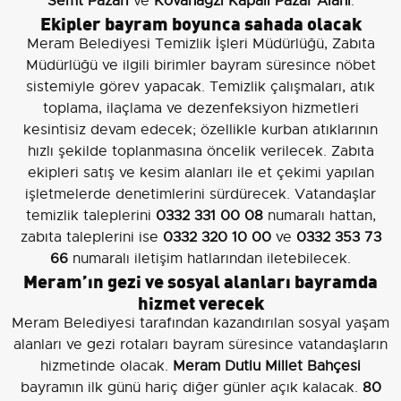
Semt Pazarı
ve
Kovanağzı Kapalı Pazar Alanı
.
Ekipler bayram boyunca sahada olacak
Meram Belediyesi Temizlik İşleri Müdürlüğü, Zabıta
Müdürlüğü ve ilgili birimler bayram süresince nöbet
sistemiyle görev yapacak. Temizlik çalışmaları, atık
toplama, ilaçlama ve dezenfeksiyon hizmetleri
kesintisiz devam edecek; özellikle kurban atıklarının
hızlı şekilde toplanmasına öncelik verilecek. Zabıta
ekipleri satış ve kesim alanları ile et çekimi yapılan
işletmelerde denetimlerini sürdürecek. Vatandaşlar
temizlik taleplerini
0332 331 00 08
numaralı hattan,
zabıta taleplerini ise
0332 320 10 00
ve
0332 353 73
66
numaralı iletişim hatlarından iletebilecek.
Meram’ın gezi ve sosyal alanları bayramda
hizmet verecek
Meram Belediyesi tarafından kazandırılan sosyal yaşam
alanları ve gezi rotaları bayram süresince vatandaşların
hizmetinde olacak.
Meram Dutlu Millet Bahçesi
bayramın ilk günü hariç diğer günler açık kalacak.
80