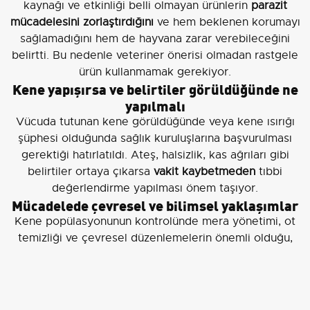
kaynağı ve etkinliği belli olmayan ürünlerin
parazit
mücadelesini zorlaştırdığını
ve hem beklenen korumayı
sağlamadığını hem de hayvana zarar verebileceğini
belirtti. Bu nedenle veteriner önerisi olmadan rastgele
ürün kullanmamak gerekiyor.
Kene yapışırsa ve belirtiler görüldüğünde ne
yapılmalı
Vücuda tutunan kene görüldüğünde veya kene ısırığı
şüphesi olduğunda sağlık kuruluşlarına başvurulması
gerektiği hatırlatıldı. Ateş, halsizlik, kas ağrıları gibi
belirtiler ortaya çıkarsa
vakit kaybetmeden
tıbbi
değerlendirme yapılması önem taşıyor.
Mücadelede çevresel ve bilimsel yaklaşımlar
Kene popülasyonunun kontrolünde mera yönetimi, ot
temizliği ve çevresel düzenlemelerin önemli olduğu,
bunun yanı sıra bilinçsiz ve yaygın kimyasal
uygulamaların ekolojik dengeye zarar verebileceği
vurgulandı. Mücadele yöntemlerinin
bilimsel esaslara
göre
planlanması ve uygulanması gerektiği belirtildi.