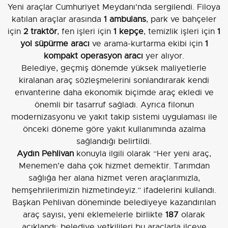
Yeni araçlar Cumhuriyet Meydanı'nda sergilendi. Filoya
katılan araçlar arasında
1 ambulans
, park ve bahçeler
için
2 traktör
, fen işleri için
1 kepçe
, temizlik işleri için
1
yol süpürme aracı
ve arama-kurtarma ekibi için
1
kompakt operasyon aracı
yer alıyor.
Belediye, geçmiş dönemde yüksek maliyetlerle
kiralanan araç sözleşmelerini sonlandırarak kendi
envanterine daha ekonomik biçimde araç ekledi ve
önemli bir tasarruf sağladı. Ayrıca filonun
modernizasyonu ve yakıt takip sistemi uygulaması ile
önceki döneme göre yakıt kullanımında azalma
sağlandığı belirtildi.
Aydın Pehlivan
konuyla ilgili olarak “Her yeni araç,
Menemen’e daha çok hizmet demektir. Tarımdan
sağlığa her alana hizmet veren araçlarımızla,
hemşehrilerimizin hizmetindeyiz.” ifadelerini kullandı.
Başkan Pehlivan döneminde belediyeye kazandırılan
araç sayısı, yeni eklemelerle birlikte
187
olarak
açıklandı; belediye yetkilileri bu araçlarla ilçeye