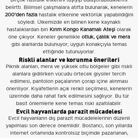
birçok hastalık etkenini taşıyıp bulaştırabildiklerini
belirtti. Bilimsel çalışmalara atıfta bulunarak, kenelerin
200’den fazla
hastalık etkenine vektörlük yapabildiğini
söyledi. Ülkemizde en bilinen kene kaynaklı
hastalıklardan biri
Kırım Kongo Kanamalı Ateşi
olarak
öne çıkıyor. Keneler genellikle
otluk, çalılık ve mera
gibi alanlarda bulunuyor; uygun konakçıyla temas
ettiğinde tutunuyorlar.
Riskli alanlar ve korunma önerileri
Piknik alanları, mera ve yüksek otlu bölgeler gibi riskli
alanlara gidilirken vücudu örtecek giysiler tercih
edilmesi, pantolon paçalarının çorap içine alınması
öneriliyor. Kıyafetlerin açık renkli seçilmesi, kenelerin
üzerinde daha rahat fark edilmesini sağlıyor. Bu tür
basit önlemlerle kene temas riski azaltılabilir.
Evcil hayvanlarda parazit mücadelesi
Evcil hayvanların dış parazit mücadelelerinin düzenli
yapılması son derece önemlidir. Bostancı, son yıllarda
internet ortamında kontrolsüz biçimde pazarlanan,