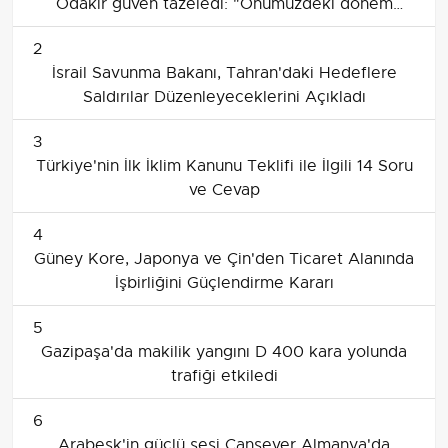
Odakır güven tazeledi: "Önümüzdeki dönem
tecrübe dönemimiz olacak"
2
İsrail Savunma Bakanı, Tahran'daki Hedeflere
Saldırılar Düzenleyeceklerini Açıkladı
3
Türkiye'nin İlk İklim Kanunu Teklifi ile İlgili 14 Soru
ve Cevap
4
Güney Kore, Japonya ve Çin'den Ticaret Alanında
İşbirliğini Güçlendirme Kararı
5
Gazipaşa'da makilik yangını D 400 kara yolunda
trafiği etkiledi
6
Arabesk'in güçlü sesi Cansever Almanya'da