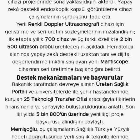
cihazı projelerinde sona yaklaşıldığını aktardı. Yapay
zekâ destekli endoskopik kapsül görüntüleme cihazı
çalışmalarının sürdüğünü ifade etti.
Yerli
Renkli Doppler Ultrasonografi
cihazı için
geliştirme ve seri üretim sözleşmelerinin imzalandığını;
ilk etapta yıllık
700 cihaz
ve üç farklı özellikte
2 bin
500 ultrason probu
üretileceğini açıkladı. Hematoloji
alanında yapay zekâ destekli uzaktan tanı ve dijital
değerlendirme imkânı sağlayan yerli
Mantiscope
cihazının seri üretimine başlandığını belirtti.
Destek mekanizmaları ve başvurular
Bakanlık tarafından devreye alınan
Üreten Sağlık
Portalı
ve üniversitelerde ile şehir hastanelerinde
kurulan
25 Teknoloji Transfer Ofisi
aracılığıyla fikirlerin
finansmanla ve sanayiyle buluşturulduğunu anlattı. Son
iki yılda
5 bin 800'ün üzerinde
yenilikçi proje
başvurusu alındığını paylaştı.
Memişoğlu
, bu çalışmaların Sağlıklı Türkiye Yüzyılı
hedefi doğrultusunda yerli sağlık teknolojilerinde