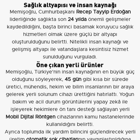
Sağlık altyapısı ve insan kaynağı
Memişoğlu, Cumhurbaşkanı
Recep Tayyip Erdoğan
liderliğinde sağlıkta son
24 yılda
önemli gelişmeler
kaydedildiğini, başta birinci basamak koruyucu sağlık
hizmetleri olmak üzere güçlü bir altyapı
oluşturulduğunu belirtti. Nitelikli insan kaynağı ve
gelişmiş altyapı ile vatandaşlara kesintisiz hizmet
sunulduğunu vurguladı.
Öne çıkan yerli ürünler
Memişoğlu, Türkiye'nin insan kaynağının en büyük güç
olduğunu söyleyerek,
45 gün
gibi kısa bir sürede
üretici, mühendis, hekim ve bilim insanlarının bir araya
gelerek yerli solunum cihazı ürettiğini hatırlattı. Yoğun
bakım ve acil durum görüntülerini yapay zekâ ile
işleyerek hekimlere ön tanı desteği sağlayan yerli
Mobil Dijital Röntgen
cihazlarının kamu hastanelerinde
kullanıldığını belirtti.
Ayrıca toplumda ilk yardım bilincini güçlendirecek yerli
üretim
otomatik şok cihazları
nın yaygınlaştırıldığına