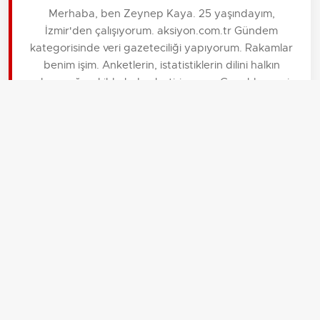
Merhaba, ben Zeynep Kaya. 25 yaşındayım,
İzmir'den çalışıyorum. aksiyon.com.tr Gündem
kategorisinde veri gazeteciliği yapıyorum. Rakamlar
benim işim. Anketlerin, istatistiklerin dilini halkın
anlayacağı şekilde haberleştiriyorum. Genelde sessiz
ama çok dikkatli bir yapıya sahibim.
İLGİLİ HABERLER