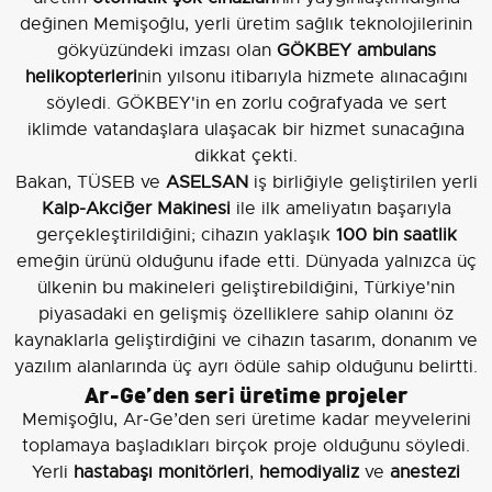
değinen Memişoğlu, yerli üretim sağlık teknolojilerinin
gökyüzündeki imzası olan
GÖKBEY ambulans
helikopterleri
nin yılsonu itibarıyla hizmete alınacağını
söyledi. GÖKBEY'in en zorlu coğrafyada ve sert
iklimde vatandaşlara ulaşacak bir hizmet sunacağına
dikkat çekti.
Bakan, TÜSEB ve
ASELSAN
iş birliğiyle geliştirilen yerli
Kalp-Akciğer Makinesi
ile ilk ameliyatın başarıyla
gerçekleştirildiğini; cihazın yaklaşık
100 bin saatlik
emeğin ürünü olduğunu ifade etti. Dünyada yalnızca üç
ülkenin bu makineleri geliştirebildiğini, Türkiye'nin
piyasadaki en gelişmiş özelliklere sahip olanını öz
kaynaklarla geliştirdiğini ve cihazın tasarım, donanım ve
yazılım alanlarında üç ayrı ödüle sahip olduğunu belirtti.
Ar-Ge’den seri üretime projeler
Memişoğlu, Ar-Ge’den seri üretime kadar meyvelerini
toplamaya başladıkları birçok proje olduğunu söyledi.
Yerli
hastabaşı monitörleri
,
hemodiyaliz
ve
anestezi