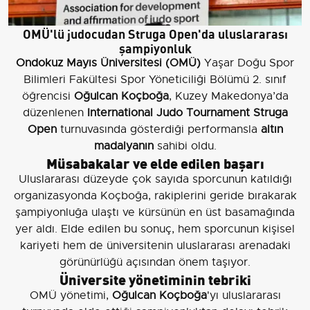
OMÜ'lü judocudan Struga Open'da uluslararası
şampiyonluk
Ondokuz Mayıs Üniversitesi (OMÜ)
Yaşar Doğu Spor
Bilimleri Fakültesi Spor Yöneticiliği Bölümü 2. sınıf
öğrencisi
Oğulcan Koçboğa
, Kuzey Makedonya’da
düzenlenen
International Judo Tournament Struga
Open
turnuvasında gösterdiği performansla
altın
madalyanın
sahibi oldu.
Müsabakalar ve elde edilen başarı
Uluslararası düzeyde çok sayıda sporcunun katıldığı
organizasyonda Koçboğa, rakiplerini geride bırakarak
şampiyonluğa ulaştı ve kürsünün en üst basamağında
yer aldı. Elde edilen bu sonuç, hem sporcunun kişisel
kariyeti hem de üniversitenin uluslararası arenadaki
görünürlüğü açısından önem taşıyor.
Üniversite yönetiminin tebriki
OMÜ yönetimi,
Oğulcan Koçboğa
'yı uluslararası