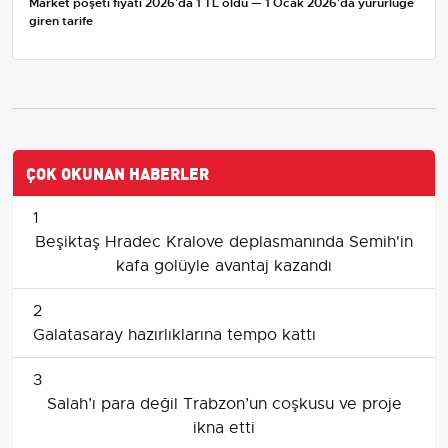
Market poşeti fiyatı 2026'da 1 TL oldu — 1 Ocak 2026'da yürürlüğe
giren tarife
ÇOK OKUNAN HABERLER
1
Beşiktaş Hradec Kralove deplasmanında Semih'in
kafa golüyle avantaj kazandı
2
Galatasaray hazırlıklarına tempo kattı
3
Salah’ı para değil Trabzon’un coşkusu ve proje
ikna etti