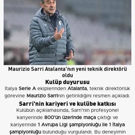
Maurizio Sarri Atalanta'nın yeni teknik direktörü
oldu
Kulüp duyurusu
İtalya
Serie A
ekiplerinden
Atalanta
, teknik direktörlük
görevine
Maurizio Sarri
nin getirildiğini resmen açıkladı.
Sarri'nin kariyeri ve kulübe katkısı
Kulübün açıklamasında, Sarri'nin profesyonel
kariyerinde
800'ün üzerinde maça
çıktığı ve
kariyerinde
1 Avrupa Ligi şampiyonluğu ile 1 İtalya
şampiyonluğu
bulunduğu vurgulandı. Bu deneyimin