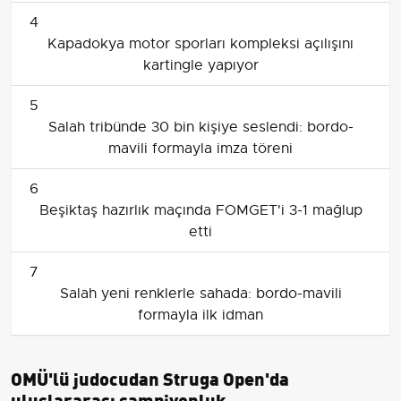
4
Kapadokya motor sporları kompleksi açılışını
kartingle yapıyor
5
Salah tribünde 30 bin kişiye seslendi: bordo-
mavili formayla imza töreni
6
Beşiktaş hazırlık maçında FOMGET'i 3-1 mağlup
etti
7
Salah yeni renklerle sahada: bordo-mavili
formayla ilk idman
OMÜ'lü judocudan Struga Open'da
uluslararası şampiyonluk