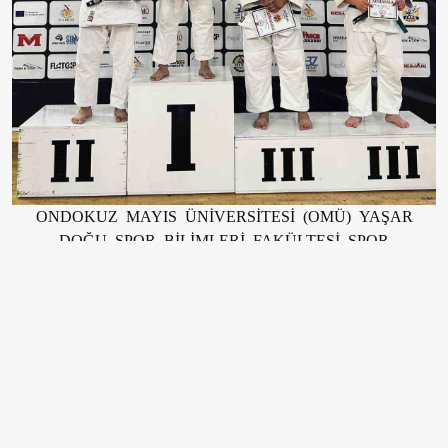
ONDOKUZ MAYIS ÜNİVERSİTESİ (OMÜ) YAŞAR
DOĞU SPOR BİLİMLERİ FAKÜLTESİ SPOR
YÖNETİCİLİĞİ BÖLÜMÜ 2. SINIF ÖĞRENCİSİ
OĞULCAN KOÇBOĞA, KUZEY MAKEDONYA’DA
DÜZENLENEN INTERNATİONAL JUDO TOURNAMENT
STRUGA OPEN’DA GÖSTERDİĞİ PERFORMANSLA
ALTIN MADALYANIN SAHİBİ OLDU.