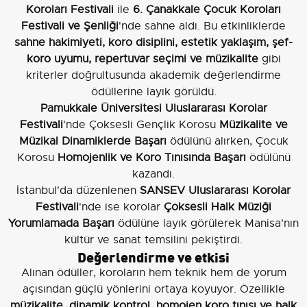
Koroları Festivali
ile
6. Çanakkale Çocuk Koroları
Festivali ve Şenliği
'nde sahne aldı. Bu etkinliklerde
sahne hakimiyeti, koro disiplini, estetik yaklaşım, şef-
koro uyumu, repertuvar seçimi ve müzikalite
gibi
kriterler doğrultusunda akademik değerlendirme
ödüllerine layık görüldü.
Pamukkale Üniversitesi Uluslararası Korolar
Festivali
'nde Çoksesli Gençlik Korosu
Müzikalite ve
Müzikal Dinamiklerde Başarı
ödülünü alırken, Çocuk
Korosu
Homojenlik ve Koro Tınısında Başarı
ödülünü
kazandı.
İstanbul'da düzenlenen
SANSEV Uluslararası Korolar
Festivali
'nde ise korolar
Çoksesli Halk Müziği
Yorumlamada Başarı
ödülüne layık görülerek Manisa'nın
kültür ve sanat temsilini pekiştirdi.
Değerlendirme ve etkisi
Alınan ödüller, koroların hem teknik hem de yorum
açısından güçlü yönlerini ortaya koyuyor. Özellikle
müzikalite, dinamik kontrol, homojen koro tınısı ve halk