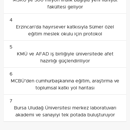
MSKÜ'ye 300 milyon liralık bağışla yeni ilahiyat
fakültesi geliyor
4
Erzincan'da hayırsever katkısıyla Sümer özel
eğitim meslek okulu için protokol
5
KMÜ ve AFAD iş birliğiyle üniversitede afet
hazırlığı güçlendiriliyor
6
MCBÜ’den cumhurbaşkanına eğitim, araştırma ve
toplumsal katkı yol haritası
7
Bursa Uludağ Üniversitesi merkez laboratuvarı
akademi ve sanayiyi tek potada buluşturuyor