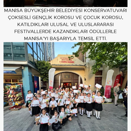
MANİSA BÜYÜKŞEHİR BELEDİYESİ KONSERVATUVARI
ÇOKSESLİ GENÇLİK KOROSU VE ÇOCUK KOROSU,
KATILDIKLARI ULUSAL VE ULUSLARARASI
FESTİVALLERDE KAZANDIKLARI ÖDÜLLERLE
MANİSA’YI BAŞARIYLA TEMSİL ETTİ.