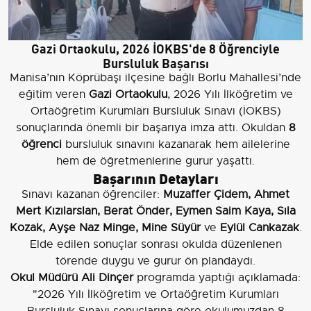
Gazi Ortaokulu, 2026 İOKBS'de 8 Öğrenciyle
Bursluluk Başarısı
Manisa’nın Köprübaşı ilçesine bağlı Borlu Mahallesi’nde
eğitim veren
Gazi Ortaokulu
, 2026 Yılı İlköğretim ve
Ortaöğretim Kurumları Bursluluk Sınavı (İOKBS)
sonuçlarında önemli bir başarıya imza attı. Okuldan
8
öğrenci
bursluluk sınavını kazanarak hem ailelerine
hem de öğretmenlerine gurur yaşattı.
Başarının Detayları
Sınavı kazanan öğrenciler:
Muzaffer Çidem, Ahmet
Mert Kızılarslan, Berat Önder, Eymen Saim Kaya, Sıla
Kozak, Ayşe Naz Minge, Mine Süyür
ve
Eylül Cankazak
.
Elde edilen sonuçlar sonrası okulda düzenlenen
törende duygu ve gurur ön plandaydı.
Okul Müdürü Ali Dinçer
programda yaptığı açıklamada:
"2026 Yılı İlköğretim ve Ortaöğretim Kurumları
Bursluluk Sınavı sonuçlarına göre okulumuzdan 8