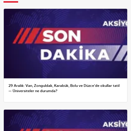
29 Aralık: Van, Zonguldak, Karabük, Bolu ve Düzce'de okullar tatil
— Üniversiteler ne durumda?