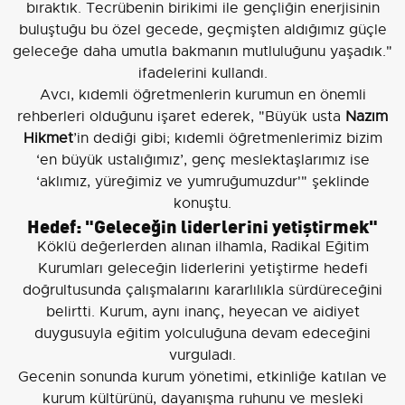
bıraktık. Tecrübenin birikimi ile gençliğin enerjisinin
buluştuğu bu özel gecede, geçmişten aldığımız güçle
geleceğe daha umutla bakmanın mutluluğunu yaşadık."
ifadelerini kullandı.
Avcı, kıdemli öğretmenlerin kurumun en önemli
rehberleri olduğunu işaret ederek, "Büyük usta
Nazım
Hikmet
’in dediği gibi; kıdemli öğretmenlerimiz bizim
‘en büyük ustalığımız’, genç meslektaşlarımız ise
‘aklımız, yüreğimiz ve yumruğumuzdur'" şeklinde
konuştu.
Hedef: "Geleceğin liderlerini yetiştirmek"
Köklü değerlerden alınan ilhamla, Radikal Eğitim
Kurumları geleceğin liderlerini yetiştirme hedefi
doğrultusunda çalışmalarını kararlılıkla sürdüreceğini
belirtti. Kurum, aynı inanç, heyecan ve aidiyet
duygusuyla eğitim yolculuğuna devam edeceğini
vurguladı.
Gecenin sonunda kurum yönetimi, etkinliğe katılan ve
kurum kültürünü, dayanışma ruhunu ve mesleki