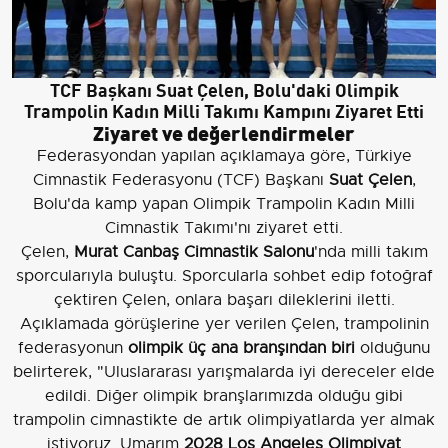
TCF Başkanı Suat Çelen, Bolu'daki Olimpik
Trampolin Kadın Milli Takımı Kampını Ziyaret Etti
Ziyaret ve değerlendirmeler
Federasyondan yapılan açıklamaya göre, Türkiye
Cimnastik Federasyonu (TCF) Başkanı
Suat Çelen
,
Bolu'da kamp yapan Olimpik Trampolin Kadın Milli
Cimnastik Takımı'nı ziyaret etti.
Çelen,
Murat Canbaş Cimnastik Salonu
'nda milli takım
sporcularıyla buluştu. Sporcularla sohbet edip fotoğraf
çektiren Çelen, onlara başarı dileklerini iletti.
Açıklamada görüşlerine yer verilen Çelen, trampolinin
federasyonun
olimpik üç ana branşından biri
olduğunu
belirterek, "Uluslararası yarışmalarda iyi dereceler elde
edildi. Diğer olimpik branşlarımızda olduğu gibi
trampolin cimnastikte de artık olimpiyatlarda yer almak
istiyoruz. Umarım
2028 Los Angeles Olimpiyat