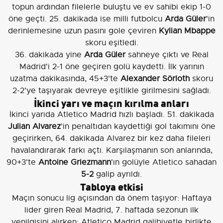
topun ardından filelerle buluştu ve ev sahibi ekip 1-0
öne geçti. 25. dakikada ise milli futbolcu
Arda Güler
'in
derinlemesine uzun pasını gole çeviren
Kylian Mbappe
skoru eşitledi.
36. dakikada yine
Arda Güler
sahneye çıktı ve Real
Madrid'i 2-1 öne geçiren golü kaydetti. İlk yarının
uzatma dakikasında, 45+3'te
Alexander Sörloth
skoru
2-2'ye taşıyarak devreye eşitlikle girilmesini sağladı.
İkinci yarı ve maçın kırılma anları
İkinci yarıda Atletico Madrid hızlı başladı. 51. dakikada
Julian Alvarez
'in penaltıdan kaydettiği gol takımını öne
geçirirken, 64. dakikada Alvarez bir kez daha fileleri
havalandırarak farkı açtı. Karşılaşmanın son anlarında,
90+3'te
Antoine Griezmann
'ın golüyle Atletico sahadan
5-2
galip ayrıldı.
Tabloya etkisi
Maçın sonucu lig açısından da önem taşıyor: Haftaya
lider giren Real Madrid, 7. haftada sezonun ilk
yenilgisini alırken; Atletico Madrid galibiyetle birlikte