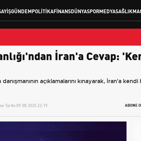
SAYIŞ
GÜNDEM
POLITIKA
FINANS
DÜNYA
SPOR
MEDYA
SAĞLIK
MA
anlığı'ndan İran'a Cevap: 'Ke
n danışmanının açıklamalarını kınayarak, İran'a kendi
e Tarihi:
09.08.2025 22:19
ABONE O