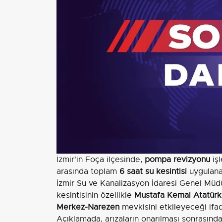
İzmir'in Foça ilçesinde,
pompa revizyonu
işl
arasında toplam
6 saat su kesintisi
uygulanac
İzmir Su ve Kanalizasyon İdaresi Genel Müdü
kesintisinin özellikle
Mustafa Kemal Atatürk
Merkez-Narezen
mevkisini etkileyeceği ifad
Açıklamada, arızaların onarılması sonrasınd