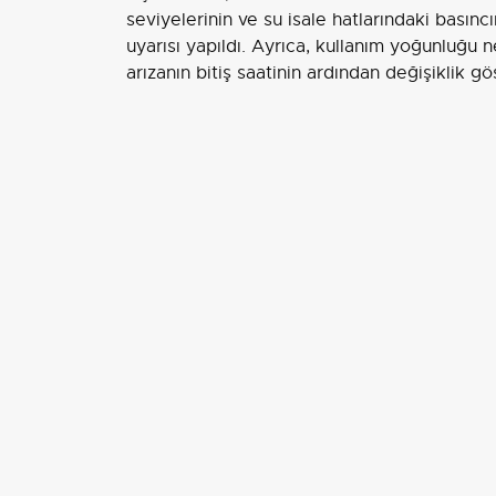
seviyelerinin ve su isale hatlarındaki basın
uyarısı yapıldı. Ayrıca, kullanım yoğunluğu 
arızanın bitiş saatinin ardından değişiklik gös
EDİTÖR
Aksiyon Haber Ajansı
İLGİLİ HABERLER