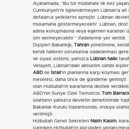
Açıklamada, “Bu tür müdahale ilk kez yaşanma
Cumhuriyeti’ni ilgilendirmeyen Lübnan’a ait i
defalarca yetkilerini aşmıştır. Lübnan devle
müsamaha göstermeyecektir. Lübnan, dost ya
adına konuşmasına veya egemen kararları ü
izin vermeyecektir.” ifadelerine yer verildi.
Dışişleri Bakanlığı,
Tahran
yönetimine, kendi
kendi halkının sorunlarına odaklanması gerekt
ve siyasi sistemi, yalnızca
Lübnan halkı
taraf
Velayeti, Lübnan’daki aklıselim sahibi kişiler
ABD
ile
İsrail
’in planlarına karşı koyması gere
meselesi, daha önce de gündeme gelmişti.
olan Hizbullah’ın kararlarına destek verdikler
ABD'nin Suriye Özel Temsilcisi
Tom Barrac
silahların yalnızca devletin denetiminde to
Bakanlar Kurulu toplantısında, orduya silahl
verilmişti.
Hizbullah Genel Sekreteri
Naim Kasım
, kara
sürerken Hizbullah'ın gücünden vazgeçmeyece