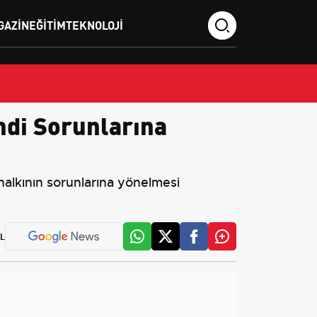
GAZIN
EĞITIM
TEKNOLOJI
ndi Sorunlarına
 halkının sorunlarına yönelmesi
L