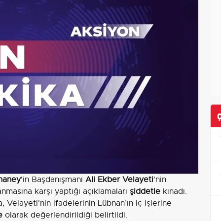
maney
'in Başdanışmanı
Ali Ekber Velayeti
'nin
anmasına karşı yaptığı açıklamaları
şiddetle
kınadı.
 Velayeti'nin ifadelerinin Lübnan’ın iç işlerine
e
olarak değerlendirildiği belirtildi.