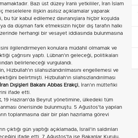
maktadır. Bazı üst düzey İranlı yetkililer, İran İslam
ç meselelere ilişkin asılsız açıklamalar yaparak
ti, bu tür kabul edilemez davranışlara hiçbir koşulda
 da düşman fark etmeksizin hiçbir dış tarafın halkı
zerinde herhangi bir vesayet iddiasında bulunmasına
sini ilgilendirmeyen konulara müdahil olmamak ve
iği çağrısını yaptı. Lübnan’ın geleceği, politikaları
ından belirleneceği vurgulandı.
in, Hizbullah’ın silahsızlandırılmasını engellemesi ve
ktiğini belirtmişti. Hizbullah’ın silahsızlandırılması
İran Dışişleri Bakanı Abbas Erakçi
, İran’ın müttefiki
ini ifade etti.
k
, 19 Haziran'da Beyrut yönetimine, ülkedeki tüm
planması önerisinde bulunmuştu. 5 Ağustos'ta yapılan
arın toplanmasına dair bir plan hazırlama görevi
rın çıktığı gün yaptığı açıklamada, İsrail'in saldırıları
ğini ifade etti. 7 Ağustos'ta ise Bakanlar Kurulu,