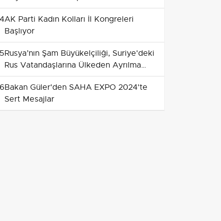
4
AK Parti Kadın Kolları İl Kongreleri
Başlıyor
5
Rusya’nın Şam Büyükelçiliği, Suriye'deki
Rus Vatandaşlarına Ülkeden Ayrılma
İmkanını Hatırlatıyor
6
Bakan Güler'den SAHA EXPO 2024'te
Sert Mesajlar