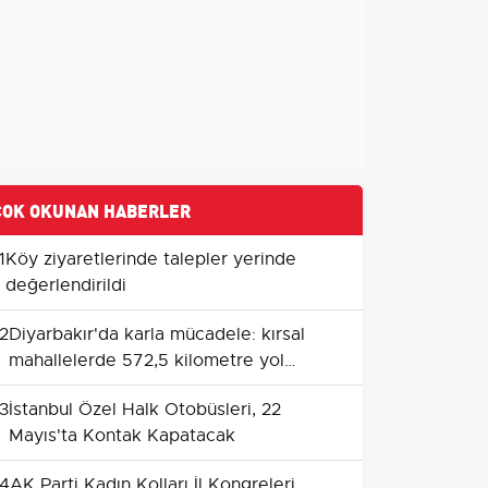
ÇOK OKUNAN HABERLER
1
Köy ziyaretlerinde talepler yerinde
değerlendirildi
2
Diyarbakır'da karla mücadele: kırsal
mahallelerde 572,5 kilometre yol
ulaşıma açıldı
3
İstanbul Özel Halk Otobüsleri, 22
Mayıs'ta Kontak Kapatacak
4
AK Parti Kadın Kolları İl Kongreleri