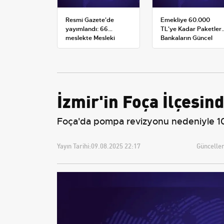
Resmi Gazete'de
Emekliye 60.000
yayımlandı: 66
TL'ye Kadar Paketler:
meslekte Mesleki
Bankaların Güncel
Yeterlilik Belgesi
Promosyon ve Ek
zorunluluğu
Avantajları
İzmir'in Foça İlçesin
Foça'da pompa revizyonu nedeniyle 10 
Yayın Tarihi:
09.08.2025 22:17
Güncellem