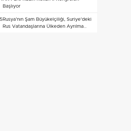
Başlıyor
5
Rusya’nın Şam Büyükelçiliği, Suriye'deki
Rus Vatandaşlarına Ülkeden Ayrılma
İmkanını Hatırlatıyor
6
Bakan Güler'den SAHA EXPO 2024'te
Sert Mesajlar