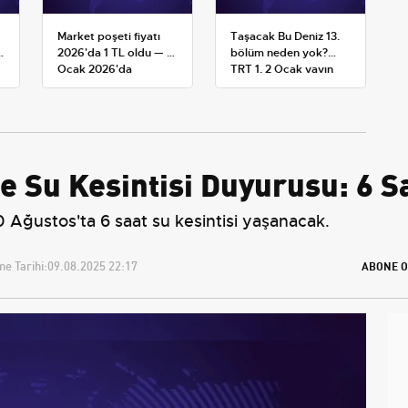
Market poşeti fiyatı
Taşacak Bu Deniz 13.
2026'da 1 TL oldu — 1
bölüm neden yok?
Ocak 2026'da
TRT 1, 2 Ocak yayın
yürürlüğe giren tarife
planını değiştirdi
de Su Kesintisi Duyurusu: 6 
Ağustos'ta 6 saat su kesintisi yaşanacak.
e Tarihi:
09.08.2025 22:17
ABONE O