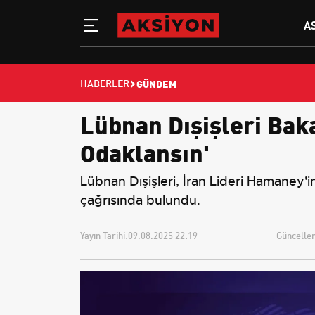
A
GÜNDEM
HABERLER
Lübnan Dışişleri Bak
Odaklansın'
Lübnan Dışişleri, İran Lideri Hamaney'i
çağrısında bulundu.
Yayın Tarihi:
09.08.2025 22:19
Güncellem