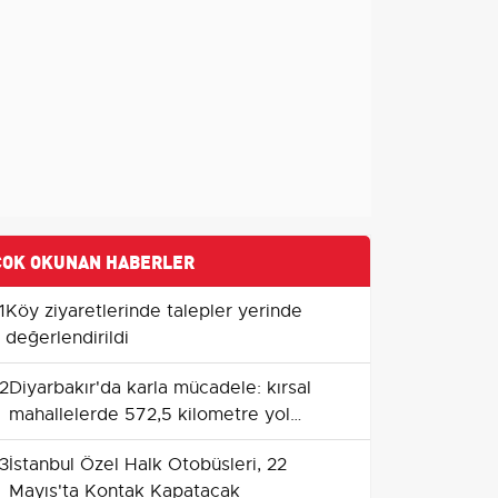
ÇOK OKUNAN HABERLER
1
Köy ziyaretlerinde talepler yerinde
değerlendirildi
2
Diyarbakır'da karla mücadele: kırsal
mahallelerde 572,5 kilometre yol
ulaşıma açıldı
3
İstanbul Özel Halk Otobüsleri, 22
Mayıs'ta Kontak Kapatacak