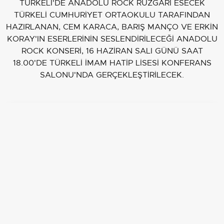
TÜRKELİ'DE ANADOLU ROCK RÜZGÂRI ESECEK
TÜRKELİ CUMHURİYET ORTAOKULU TARAFINDAN
HAZIRLANAN, CEM KARACA, BARIŞ MANÇO VE ERKİN
KORAY'IN ESERLERİNİN SESLENDİRİLECEĞİ ANADOLU
ROCK KONSERİ, 16 HAZİRAN SALI GÜNÜ SAAT
18.00'DE TÜRKELİ İMAM HATİP LİSESİ KONFERANS
SALONU'NDA GERÇEKLEŞTİRİLECEK.
EDİTÖR
Mustafa Şahin
Adım Mustafa Şahin, 33 yaşındayım. İstanbul'da
yaşıyorum. aksiyon.com.tr'de Gündem editörüyüm,