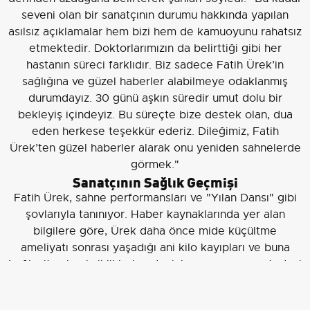
seveni olan bir sanatçının durumu hakkında yapılan
asılsız açıklamalar hem bizi hem de kamuoyunu rahatsız
etmektedir. Doktorlarımızın da belirttiği gibi her
hastanın süreci farklıdır. Biz sadece Fatih Ürek’in
sağlığına ve güzel haberler alabilmeye odaklanmış
durumdayız. 30 günü aşkın süredir umut dolu bir
bekleyiş içindeyiz. Bu süreçte bize destek olan, dua
eden herkese teşekkür ederiz. Dileğimiz, Fatih
Ürek’ten güzel haberler alarak onu yeniden sahnelerde
görmek."
Sanatçının Sağlık Geçmişi
Fatih Ürek, sahne performansları ve "Yılan Dansı" gibi
şovlarıyla tanınıyor. Haber kaynaklarında yer alan
bilgilere göre, Ürek daha önce mide küçültme
ameliyatı sonrası yaşadığı ani kilo kayıpları ve buna
bağlı vitamin eksiklikleri nedeniyle zaman zaman tedavi
gördü. Ayrıca uzun süreli yoğun iş temposunun sağlık
üzerinde baskı oluşturabileceği yönünde uzman