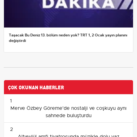
Taşacak Bu Deniz 13. bölüm neden yok? TRT 1, 2 Ocak yayın planını
değiştirdi
ÇOK OKUNAN HABERLER
1
Merve Özbey Göreme'de nostalji ve coşkuyu aynı
sahnede buluşturdu
2
Altıeylül amfi tiyatrosunda müzikle dolu yaz