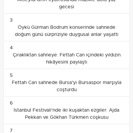
gecesi
3
Öykü Gürman Bodrum konserinde sahnede
doğum günü sürpriziyle duygusal anlar yaşattı
4
Çıraklıktan sahneye: Fettah Can içindeki yıldızın
hikâyesini paylaştı
5
Fettah Can sahnede Bursa'yı Bursaspor marşıyla
coşturdu
6
İstanbul Festivali'nde iki kuşaktan ezgiler: Ajda
Pekkan ve Gökhan Türkmen coşkusu
7