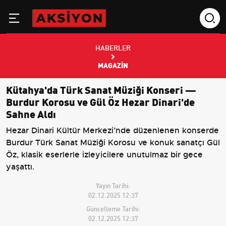
HABERLER
MAGAZIN
Kütahya'da Türk Sanat Müziği Konseri —
Burdur Korosu ve Gül Öz Hezar Dinari'de
Sahne Aldı
Hezar Dinari Kültür Merkezi’nde düzenlenen konserde
Burdur Türk Sanat Müziği Korosu ve konuk sanatçı Gül
Öz, klasik eserlerle izleyicilere unutulmaz bir gece
yaşattı.
Yayın Tarihi:
02.12.2025 12:37
Güncelleme Tarihi:
02.12.2025 12:37