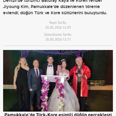
Denizli’de turizmci Baturay Kaya ile Koreli rehber
Jiyoung Kim, Pamukkale’de düzenlenen törenle
evlendi; düğün Türk ve Kore kültürlerini buluşturdu.
Yayın Tarihi:
25.05.2026 12:07
Güncelleme Tarihi:
25.05.2026 12:11
Pamukkale’de Türk-Kore esintili düğün gerçekleşti