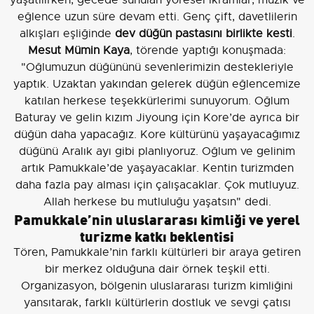
yaşatılırken, gecede sunulan yöresel ikramlar, müzik ve
eğlence uzun süre devam etti. Genç çift, davetlilerin
alkışları eşliğinde
dev düğün pastasını birlikte kesti
.
Mesut Mümin Kaya
, törende yaptığı konuşmada:
"Oğlumuzun düğününü sevenlerimizin destekleriyle
yaptık. Uzaktan yakından gelerek düğün eğlencemize
katılan herkese teşekkürlerimi sunuyorum. Oğlum
Baturay ve gelin kızım Jiyoung için Kore’de ayrıca bir
düğün daha yapacağız. Kore kültürünü yaşayacağımız
düğünü Aralık ayı gibi planlıyoruz. Oğlum ve gelinim
artık Pamukkale’de yaşayacaklar. Kentin turizmden
daha fazla pay alması için çalışacaklar. Çok mutluyuz.
Allah herkese bu mutluluğu yaşatsın" dedi.
Pamukkale’nin uluslararası kimliği ve yerel
turizme katkı beklentisi
Tören, Pamukkale’nin farklı kültürleri bir araya getiren
bir merkez olduğuna dair örnek teşkil etti.
Organizasyon, bölgenin uluslararası turizm kimliğini
yansıtarak, farklı kültürlerin dostluk ve sevgi çatısı