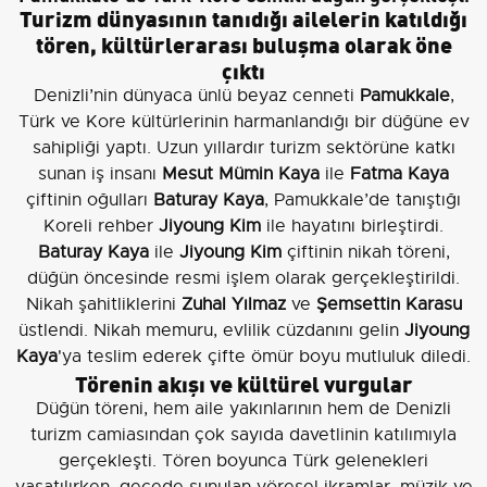
Turizm dünyasının tanıdığı ailelerin katıldığı
tören, kültürlerarası buluşma olarak öne
çıktı
Denizli’nin dünyaca ünlü beyaz cenneti
Pamukkale
,
Türk ve Kore kültürlerinin harmanlandığı bir düğüne ev
sahipliği yaptı. Uzun yıllardır turizm sektörüne katkı
sunan iş insanı
Mesut Mümin Kaya
ile
Fatma Kaya
çiftinin oğulları
Baturay Kaya
, Pamukkale’de tanıştığı
Koreli rehber
Jiyoung Kim
ile hayatını birleştirdi.
Baturay Kaya
ile
Jiyoung Kim
çiftinin nikah töreni,
düğün öncesinde resmi işlem olarak gerçekleştirildi.
Nikah şahitliklerini
Zuhal Yılmaz
ve
Şemsettin Karasu
üstlendi. Nikah memuru, evlilik cüzdanını gelin
Jiyoung
Kaya
'ya teslim ederek çifte ömür boyu mutluluk diledi.
Törenin akışı ve kültürel vurgular
Düğün töreni, hem aile yakınlarının hem de Denizli
turizm camiasından çok sayıda davetlinin katılımıyla
gerçekleşti. Tören boyunca Türk gelenekleri