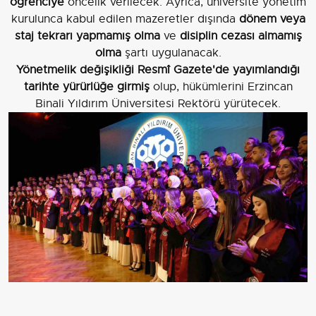
öğrenciye
öncelik verilecek. Ayrıca, üniversite yönetim
kurulunca kabul edilen mazeretler dışında
dönem veya
staj tekrarı yapmamış olma
ve
disiplin cezası almamış
olma
şartı uygulanacak.
Yönetmelik değişikliği Resmî Gazete'de yayımlandığı
tarihte yürürlüğe girmiş
olup, hükümlerini Erzincan
Binali Yıldırım Üniversitesi Rektörü yürütecek.