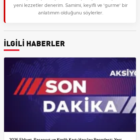
yeni lezzetler denerim. Samimi, keyifli ve 'gurme' bir
anlatımım olduğunu söylerler.
İLGİLİ HABERLER
2026 Ehliyet, Pasaport ve Kimlik Kartı Harçları Resmileşti: Yeni