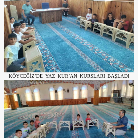
KÖYCEĞİZ’DE YAZ KUR’AN KURSLARI BAŞLADI