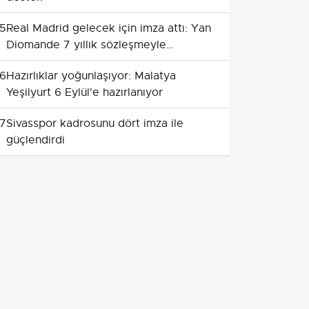
5
Real Madrid gelecek için imza attı: Yan
Diomande 7 yıllık sözleşmeyle
Madrid'de
6
Hazırlıklar yoğunlaşıyor: Malatya
Yeşilyurt 6 Eylül'e hazırlanıyor
7
Sivasspor kadrosunu dört imza ile
güçlendirdi