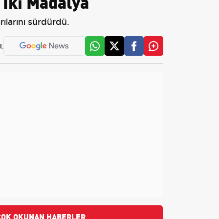
 İki Madalya
ılarını sürdürdü.
L
ÇOK OKUNAN HABERLER