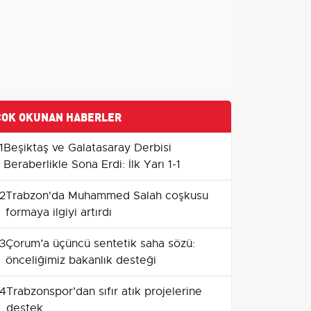
ÇOK OKUNAN HABERLER
1
Beşiktaş ve Galatasaray Derbisi
Beraberlikle Sona Erdi: İlk Yarı 1-1
2
Trabzon'da Muhammed Salah coşkusu
formaya ilgiyi artırdı
3
Çorum’a üçüncü sentetik saha sözü:
önceliğimiz bakanlık desteği
4
Trabzonspor’dan sıfır atık projelerine
destek