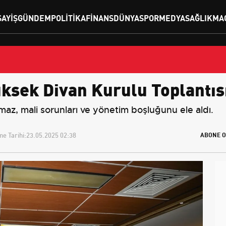
SAYIŞ
GÜNDEM
POLITIKA
FINANS
DÜNYA
SPOR
MEDYA
SAĞLIK
MA
sek Divan Kurulu Toplantısı
, mali sorunları ve yönetim boşluğunu ele aldı.
e Tarihi:
23.05.2025 02:38
ABONE O