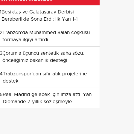
1
Beşiktaş ve Galatasaray Derbisi
Beraberlikle Sona Erdi: İlk Yarı 1-1
2
Trabzon'da Muhammed Salah coşkusu
formaya ilgiyi artırdı
3
Çorum’a üçüncü sentetik saha sözü:
önceliğimiz bakanlık desteği
4
Trabzonspor’dan sıfır atık projelerine
destek
5
Real Madrid gelecek için imza attı: Yan
Diomande 7 yıllık sözleşmeyle
Madrid'de
6
Hazırlıklar yoğunlaşıyor: Malatya
Yeşilyurt 6 Eylül'e hazırlanıyor