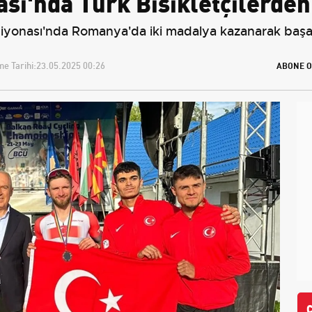
sı'nda Türk Bisikletçilerden
mpiyonası'nda Romanya'da iki madalya kazanarak başar
e Tarihi:
23.05.2025 00:26
ABONE O