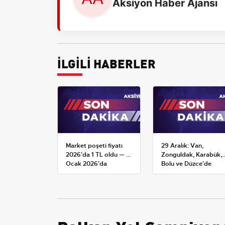
Aksiyon Haber Ajansı
İLGİLİ HABERLER
Market poşeti fiyatı
29 Aralık: Van,
2026'da 1 TL oldu — 1
Zonguldak, Karabük,
Ocak 2026'da
Bolu ve Düzce'de
yürürlüğe giren tarife
okullar tatil —
Üniversiteler ne
durumda?