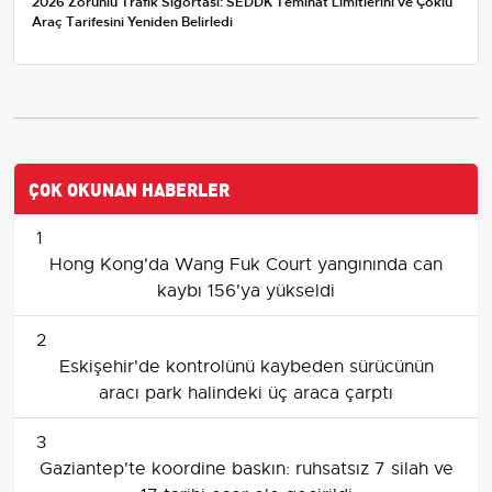
2026 Zorunlu Trafik Sigortası: SEDDK Teminat Limitlerini ve Çoklu
Araç Tarifesini Yeniden Belirledi
ÇOK OKUNAN HABERLER
1
Hong Kong'da Wang Fuk Court yangınında can
kaybı 156'ya yükseldi
2
Eskişehir'de kontrolünü kaybeden sürücünün
aracı park halindeki üç araca çarptı
3
Gaziantep'te koordine baskın: ruhsatsız 7 silah ve