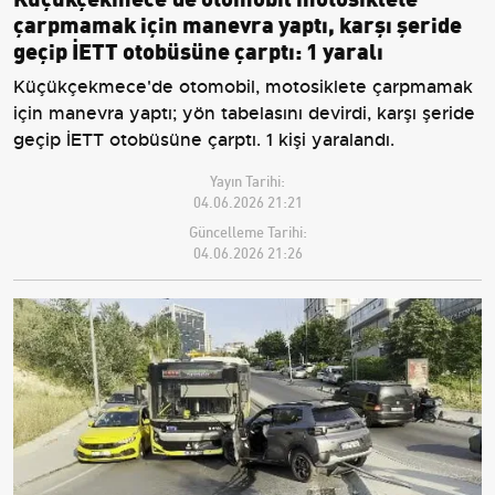
çarpmamak için manevra yaptı, karşı şeride
geçip İETT otobüsüne çarptı: 1 yaralı
Küçükçekmece'de otomobil, motosiklete çarpmamak
için manevra yaptı; yön tabelasını devirdi, karşı şeride
geçip İETT otobüsüne çarptı. 1 kişi yaralandı.
Yayın Tarihi:
04.06.2026 21:21
Güncelleme Tarihi:
04.06.2026 21:26