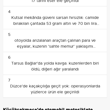
17 tarihi eser ele geçirildi
4
Kutsal mekânda güveni sarsan hırsızlık: camide
bırakılan çantada 53 gram altın ve 70 bin lira
çalındı
5
otoyolda arızalanan araçtan çalınan para ve
eşyalar, kuzenin 'sahte memur' yaklaşımı
soruşturma başlattı
6
Tarsus Bağlar'da yolda kavga: kuzenlerden biri
öldü, diğeri ağır yaralandı
7
Düzce'de kaçakçılığa geçit yok: operasyonlarda
yüzlerce ürün ele geçirildi
Küçükçekmece'de otomobil motosiklete