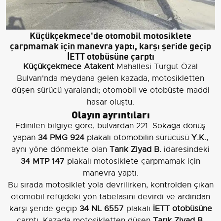
Küçükçekmece'de otomobil motosiklete
çarpmamak için manevra yaptı, karşı şeride geçip
İETT otobüsüne çarptı
Küçükçekmece Atakent
Mahallesi Turgut Özal
Bulvarı'nda meydana gelen kazada, motosikletten
düşen sürücü yaralandı; otomobil ve otobüste maddi
hasar oluştu.
Olayın ayrıntıları
Edinilen bilgiye göre, bulvardan 221. Sokağa dönüş
yapan
34 PMG 924
plakalı otomobilin sürücüsü
Y.K.
,
aynı yöne dönmekte olan
Tarık Ziyad B.
idaresindeki
34 MTP 147
plakalı motosiklete çarpmamak için
manevra yaptı.
Bu sırada motosiklet yola devrilirken, kontrolden çıkan
otomobil refüjdeki yön tabelasını devirdi ve ardından
karşı şeride geçip
34 NL 6557
plakalı
İETT otobüsüne
çarptı. Kazada motosikletten düşen
Tarık Ziyad B.