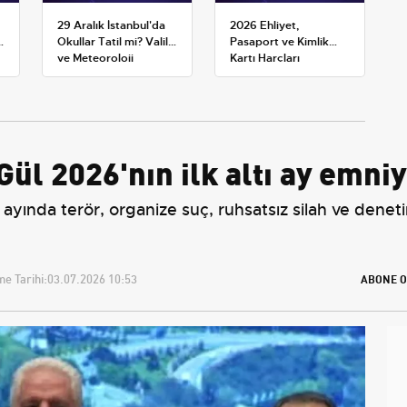
29 Aralık İstanbul'da
2026 Ehliyet,
Okullar Tatil mi? Valilik
Pasaport ve Kimlik
ve Meteoroloji
Kartı Harçları
Açıklamaları
Resmileşti: Yeni
Tarifeler ve Geçerlilik
Tarihi
Gül 2026'nın ilk altı ay emniy
 ayında terör, organize suç, ruhsatsız silah ve denetim
e Tarihi:
03.07.2026 10:53
ABONE O