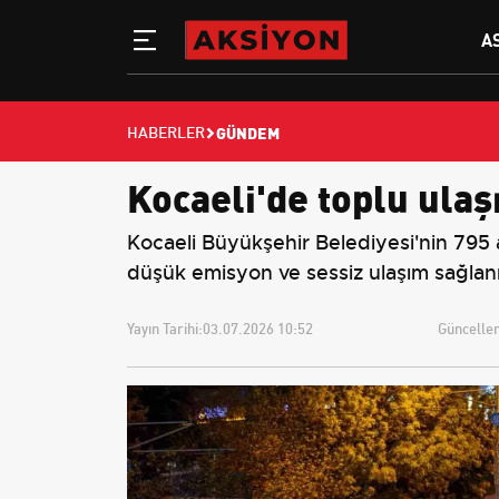
A
GÜNDEM
HABERLER
Kocaeli'de toplu ulaş
Kocaeli Büyükşehir Belediyesi'nin 795
düşük emisyon ve sessiz ulaşım sağlan
Yayın Tarihi:
03.07.2026 10:52
Güncellem