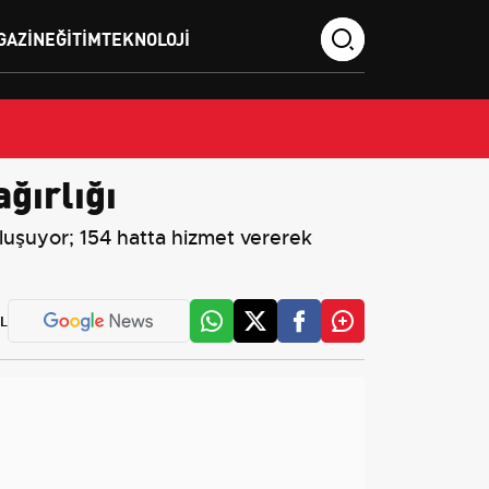
GAZIN
EĞITIM
TEKNOLOJI
ğırlığı
luşuyor; 154 hatta hizmet vererek
L