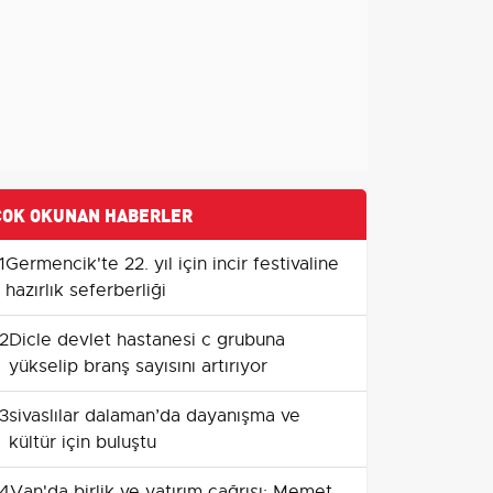
ÇOK OKUNAN HABERLER
1
Germencik'te 22. yıl için incir festivaline
hazırlık seferberliği
2
Dicle devlet hastanesi c grubuna
yükselip branş sayısını artırıyor
3
sivaslılar dalaman’da dayanışma ve
kültür için buluştu
4
Van'da birlik ve yatırım çağrısı: Memet