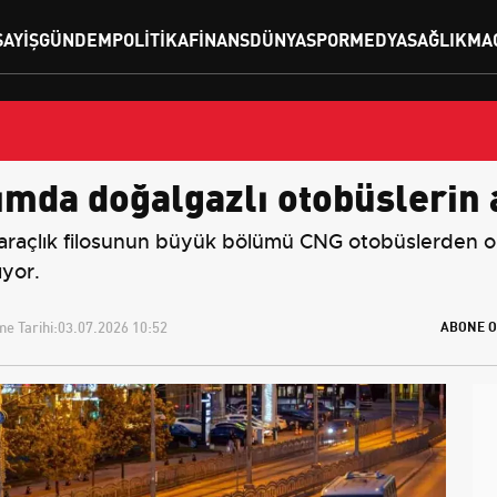
SAYIŞ
GÜNDEM
POLITIKA
FINANS
DÜNYA
SPOR
MEDYA
SAĞLIK
MA
ımda doğalgazlı otobüslerin a
 araçlık filosunun büyük bölümü CNG otobüslerden o
ıyor.
e Tarihi:
03.07.2026 10:52
ABONE O