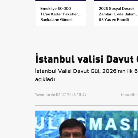
Emekliye 60.000
2026 Sosyal Destek
TL'ye Kadar Paketler:
Zamları: Evde Bakım,
Bankaların Güncel
65 Yaş ve Engelli
Promosyon ve Ek
Maaşlarında Yeni
Avantajları
Tahminler
İstanbul valisi Davut 
İstanbul Valisi Davut Gül, 2026'nın ilk 6
açıkladı.
Yayın Tarihi:
03.07.2026 10:47
Güncellem