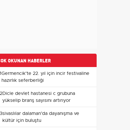
ÇOK OKUNAN HABERLER
1
Germencik'te 22. yıl için incir festivaline
hazırlık seferberliği
2
Dicle devlet hastanesi c grubuna
yükselip branş sayısını artırıyor
3
sivaslılar dalaman’da dayanışma ve
kültür için buluştu