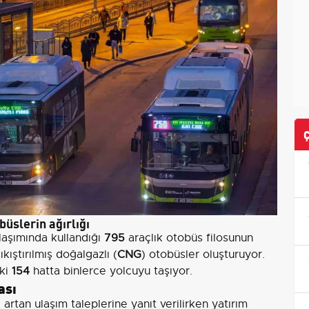
üslerin ağırlığı
laşımında kullandığı
795
araçlık otobüs filosunun
ıştırılmış doğalgazlı (
CNG
) otobüsler oluşturuyor.
eki
154
hatta binlerce yolcuyu taşıyor.
ası
rtan ulaşım taleplerine yanıt verilirken yatırım