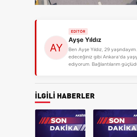
EDİTÖR
Ayşe Yıldız
Ben Ayşe Yıldız, 29 yaşındayım
edeceğiniz gibi Ankara'da yaşıy
ediyorum. Bağlantılarım güçlüdür, r
İLGİLİ HABERLER