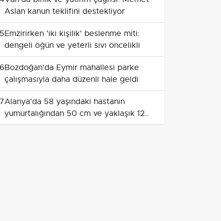
Aslan kanun teklifini destekliyor
5
Emzirirken 'iki kişilik' beslenme miti:
dengeli öğün ve yeterli sıvı öncelikli
6
Bozdoğan'da Eymir mahallesi parke
çalışmasıyla daha düzenli hale geldi
7
Alanya'da 58 yaşındaki hastanın
yumurtalığından 50 cm ve yaklaşık 12
kg ağırlığında kitle çıkarıldı