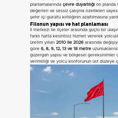
planlamalarında
çevre duyarlılığı
ön planda t
değerleri ve sessiz çalışma özellikleri saye
şehir içi gürültü kirliliğinin azaltılmasına yar
Filonun yapısı ve hat planlaması
İl merkezi ile ilçeler arasında güçlü bir ul
farklı hatta kesintisiz hizmet vererek yolcula
üretim yılları
2010 ile 2026
arasında değişiyo
göre
6, 8, 9, 12, 13 ve 18 metre
uzunlukların
güzergah yapısı ve bölgesel gereksinimler d
verimliliği ve yolcu konforunun üst düzeye ç