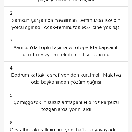
paylaşılmasının önü açıldı
2
Samsun Çarşamba havalimanı temmuzda 169 bin
yolcu ağırladı, ocak-temmuzda 957 bine yaklaştı
3
Samsun'da toplu taşıma ve otoparkta kapsamlı
ücret revizyonu teklifi meclise sunuldu
4
Bodrum kattaki esnaf yeniden kurulmalı: Malatya
oda başkanından çözüm çağrısı
5
Çemişgezek'in susuz armağanı Hıdıroz karpuzu
tezgahlarda yerini aldı
6
Ons altındaki rallinin hızı yeni haftada yavaşladı