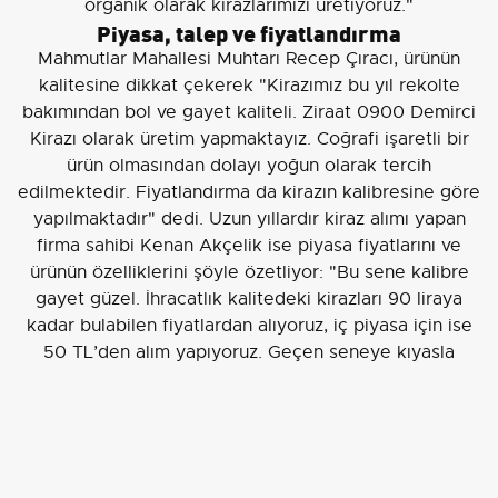
organik olarak kirazlarımızı üretiyoruz."
Piyasa, talep ve fiyatlandırma
Mahmutlar Mahallesi Muhtarı Recep Çıracı, ürünün
kalitesine dikkat çekerek "Kirazımız bu yıl rekolte
bakımından bol ve gayet kaliteli. Ziraat 0900 Demirci
Kirazı olarak üretim yapmaktayız. Coğrafi işaretli bir
ürün olmasından dolayı yoğun olarak tercih
edilmektedir. Fiyatlandırma da kirazın kalibresine göre
yapılmaktadır" dedi. Uzun yıllardır kiraz alımı yapan
firma sahibi Kenan Akçelik ise piyasa fiyatlarını ve
ürünün özelliklerini şöyle özetliyor: "Bu sene kalibre
gayet güzel. İhracatlık kalitedeki kirazları 90 liraya
kadar bulabilen fiyatlardan alıyoruz, iç piyasa için ise
50 TL’den alım yapıyoruz. Geçen seneye kıyasla
rekolte bu yıl oldukça yüksek. Yaklaşık 15 yıldır Demirci
kirazı alımı yapıyorum; buranın kirazı aroma ve kalite
olarak çok verimli, özel bir üründür."
Bu yılki yüksek rekolte ve kalite, hem iç piyasa hem de
ihracat kanallarında Demirci Ziraat 0900 kirazına olan