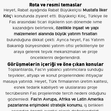
Rota ve resmi temaslar
Heyet, Rabat ayağında Rabat Büyükelçisi
Mustafa İlker
Kılıç
'ı konutunda ziyaret etti. Büyükelçi Kılıç, Türkiye ile
Fas arasındaki ticari ilişkilerin son dönemde ivme
kazandığını belirterek,
özellikle inşaat ve yapı
malzemeleri alanında büyük yatırım fırsatları
bulunduğuna dikkat çekti. Ayrıca heyet, Fas Yatırım
Bakanlığı bünyesindeki yatırım ofisi yetkilileriyle bir
araya gelerek teşvik mekanizmaları ve proje
önceliklerini değerlendirdi.
Görüşmelerin içeriği ve öne çıkan konular
Toplantılarda, Fas'ın yabancı yatırımcılara sunduğu
teşvikler, altyapı ve konut projelerindeki ihtiyaçlar
masaya yatırıldı. Heyet, Türk firmalarının üretim kalitesi,
esnek tedarik kabiliyeti ve uluslararası proje
tecrübesinin Fas projelerinde tercih nedeni olduğunu
gözlemledi.
Fas'ın Avrupa, Afrika ve Latin Amerika
pazarlarına erişimdeki stratejik konumu
, iş birlikleri