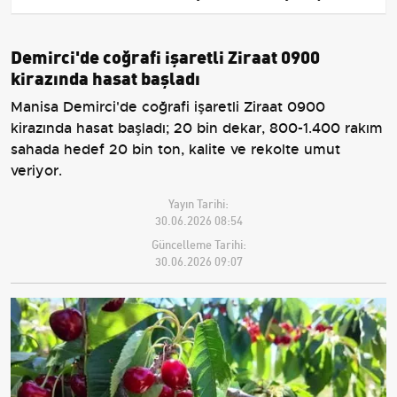
Demirci'de coğrafi işaretli Ziraat 0900
kirazında hasat başladı
Manisa Demirci'de coğrafi işaretli Ziraat 0900
kirazında hasat başladı; 20 bin dekar, 800-1.400 rakım
sahada hedef 20 bin ton, kalite ve rekolte umut
veriyor.
Yayın Tarihi:
30.06.2026 08:54
Güncelleme Tarihi:
30.06.2026 09:07