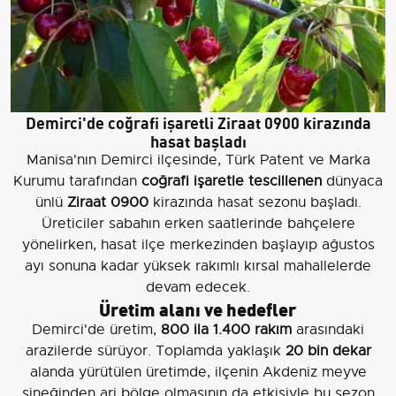
Demirci'de coğrafi işaretli Ziraat 0900 kirazında
hasat başladı
Manisa'nın Demirci ilçesinde, Türk Patent ve Marka
Kurumu tarafından
coğrafi işaretle tescillenen
dünyaca
ünlü
Ziraat 0900
kirazında hasat sezonu başladı.
Üreticiler sabahın erken saatlerinde bahçelere
yönelirken, hasat ilçe merkezinden başlayıp ağustos
ayı sonuna kadar yüksek rakımlı kırsal mahallelerde
devam edecek.
Üretim alanı ve hedefler
Demirci'de üretim,
800 ila 1.400 rakım
arasındaki
arazilerde sürüyor. Toplamda yaklaşık
20 bin dekar
alanda yürütülen üretimde, ilçenin Akdeniz meyve
sineğinden ari bölge olmasının da etkisiyle bu sezon