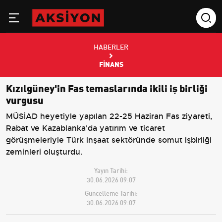
HABERLER
FINANS
Kızılgüney'in Fas temaslarında ikili iş birliği
vurgusu
MÜSİAD heyetiyle yapılan 22-25 Haziran Fas ziyareti,
Rabat ve Kazablanka'da yatırım ve ticaret
görüşmeleriyle Türk inşaat sektöründe somut işbirliği
zeminleri oluşturdu.
Yayın Tarihi:
30.06.2026 09:07
Güncelleme Tarihi:
30.06.2026 09:07