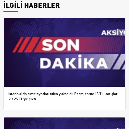
İLGİLİ HABERLER
İstanbul'da simit fiyatları fiilen yükseldi: Resmi tarife 15 TL, satışlar
20-25 TL'ye çıktı