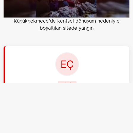
Küçükçekmece’de kentsel dönüşüm nedeniyle
boşaltılan sitede yangın
EDİTÖR
Elif Çelik
Selam! Ben Elif Çelik, 22 yaşındayım ve Bursa'dan
bağlanıyorum. aksiyon.com.tr Gündem ekibinin en
genciyim, yeni mezun oldum. Enerjim süper! Sosyal
medya trendleri, sokak röportajları ve gençliğin
nabzını tutan konular bende. Bu işe bayılıyorum!