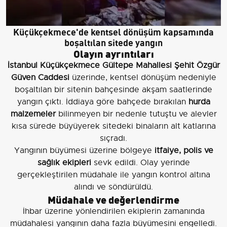
Küçükçekmece'de kentsel dönüşüm kapsamında
boşaltılan sitede yangın
Olayın ayrıntıları
İstanbul Küçükçekmece Gültepe Mahallesi Şehit Özgür
Güven Caddesi
üzerinde, kentsel dönüşüm nedeniyle
boşaltılan bir sitenin bahçesinde akşam saatlerinde
yangın çıktı. İddiaya göre bahçede bırakılan
hurda
malzemeler
bilinmeyen bir nedenle tutuştu ve alevler
kısa sürede büyüyerek sitedeki binaların alt katlarına
sıçradı.
Yangının büyümesi üzerine bölgeye
itfaiye, polis ve
sağlık ekipleri
sevk edildi. Olay yerinde
gerçekleştirilen müdahale ile yangın kontrol altına
alındı ve söndürüldü.
Müdahale ve değerlendirme
İhbar üzerine yönlendirilen ekiplerin zamanında
müdahalesi yangının daha fazla büyümesini engelledi.