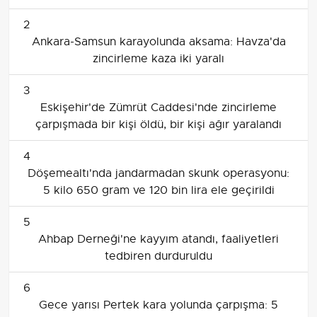
2
Ankara-Samsun karayolunda aksama: Havza'da
zincirleme kaza iki yaralı
3
Eskişehir'de Zümrüt Caddesi'nde zincirleme
çarpışmada bir kişi öldü, bir kişi ağır yaralandı
4
Döşemealtı'nda jandarmadan skunk operasyonu:
5 kilo 650 gram ve 120 bin lira ele geçirildi
5
Ahbap Derneği'ne kayyım atandı, faaliyetleri
tedbiren durduruldu
6
Gece yarısı Pertek kara yolunda çarpışma: 5