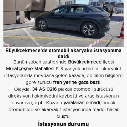
Büyükçekmece'de otomobil akaryakıt istasyonuna
daldı
Bugün sabah saatlerinde
Büyükçekmece
ilçesi
Muratçeşme Mahallesi
E-5 yanyolundaki bir akaryakıt
istasyonunda meydana gelen kazada, edinilen bilgilere
göre sürücü
fren yerine gaza bastı
.
Olayda,
34 AS 0216
plakalı otomobil sürücüsü
direksiyon hakimiyetini kaybetti ve araç istasyonun
duvarına çarptı. Kazada
yaralanan olmadı
, ancak
otomobilde ve akaryakıt istasyonunda maddi hasar
oluştu.
İstasyonun durumu