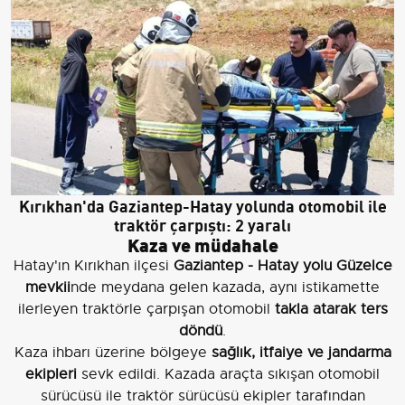
Kırıkhan'da Gaziantep-Hatay yolunda otomobil ile
traktör çarpıştı: 2 yaralı
Kaza ve müdahale
Hatay'ın Kırıkhan ilçesi
Gaziantep - Hatay yolu Güzelce
mevkii
nde meydana gelen kazada, aynı istikamette
ilerleyen traktörle çarpışan otomobil
takla atarak ters
döndü
.
Kaza ihbarı üzerine bölgeye
sağlık, itfaiye ve jandarma
ekipleri
sevk edildi. Kazada araçta sıkışan otomobil
sürücüsü ile traktör sürücüsü ekipler tarafından