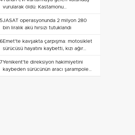
vurularak öldü: Kastamonu
Çatalzeytin'de park yeri kavgası
5
JASAT operasyonunda 2 milyon 280
bin liralık akü hırsızı tutuklandı
6
Emet'te kavşakta çarpışma: motosiklet
sürücüsü hayatını kaybetti, kızı ağır
yaralı
7
Yenikent'te direksiyon hakimiyetini
kaybeden sürücünün aracı şarampole
girdi