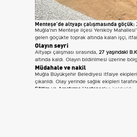
Menteşe’de altyapı çalışmasında göçük: 2
Muğla’nın Menteşe ilçesi Yeniköy Mahalles
gelen göçükte toprak altında kalan işçi, itfa
Olayın seyri
Altyapı çalışması sırasında,
27 yaşındaki B.K
altında kaldı. Olayın bildirilmesi üzerine bö
Müdahale ve nakil
Muğla Büyükşehir Belediyesi itfaiye ekipler
çıkarıldı. Olay yerinde sağlık ekipleri taraf
Eğitim ve Araştırma Hastanesi
ne kaldırıldı.
Sağlık durumu ve soruşturma
Yetkililerden alınan bilgiye göre genç işçini
ekipleri
inceleme başlattı.