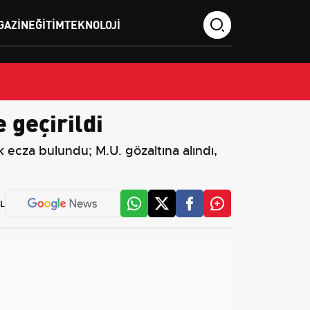
GAZIN
EĞITIM
TEKNOLOJI
 geçirildi
 ecza bulundu; M.U. gözaltına alındı,
L