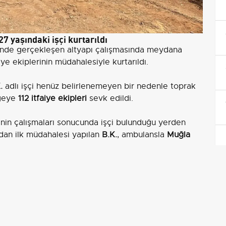
7 yaşındaki işçi kurtarıldı
i’nde gerçekleşen altyapı çalışmasında meydana
iye ekiplerinin müdahalesiyle kurtarıldı.
.
adlı işçi henüz belirlenemeyen bir nedenle toprak
lgeye
112 itfaiye ekipleri
sevk edildi.
inin çalışmaları sonucunda işçi bulunduğu yerden
ından ilk müdahalesi yapılan
B.K.
, ambulansla
Muğla
n
hayati tehlikesi bulunmuyor
. Olayla ilgili olarak
polis