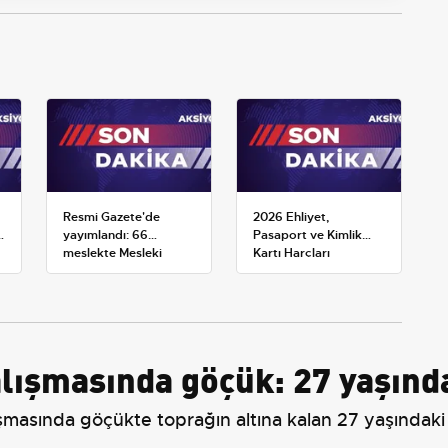
Resmi Gazete'de
2026 Ehliyet,
k
yayımlandı: 66
Pasaport ve Kimlik
meslekte Mesleki
Kartı Harçları
Yeterlilik Belgesi
Resmileşti: Yeni
zorunluluğu
Tarifeler ve Geçerlilik
Tarihi
lışmasında göçük: 27 yaşındak
asında göçükte toprağın altına kalan 27 yaşındaki işç