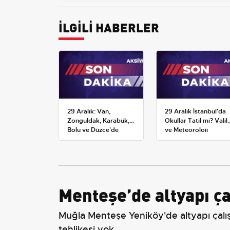
İLGİLİ HABERLER
29 Aralık: Van,
29 Aralık İstanbul'da
Zonguldak, Karabük,
Okullar Tatil mi? Valili
Bolu ve Düzce'de
ve Meteoroloji
okullar tatil —
Açıklamaları
Üniversiteler ne
durumda?
Menteşe’de altyapı ça
Muğla Menteşe Yeniköy'de altyapı çalışm
tehlikesi yok.