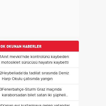
ÇOK OKUNAN HABERLER
1
Anıt mevkii'nde kontrolünü kaybeden
motosiklet sürücüsü hayatını kaybetti
2
Heybeliada'da tadilat sırasında Deniz
Harp Okulu çatısında yangın
3
Fenerbahçe-Sturm Graz maçında
karaborsadan bilet satan iki şüpheli
tutuklandı
4
Yanan evi kurtarmaya gelen vatandaş