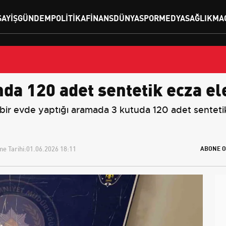
SAYIŞ
GÜNDEM
POLITIKA
FINANS
DÜNYA
SPOR
MEDYA
SAĞLIK
MA
a 120 adet sentetik ecza ele
 bir evde yaptığı aramada 3 kutuda 120 adet sentetik
e Tarihi:
01.06.2026 18:11
ABONE O