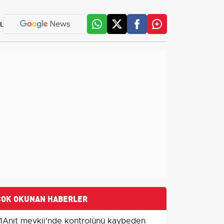
L
ÇOK OKUNAN HABERLER
1
Anıt mevkii'nde kontrolünü kaybeden