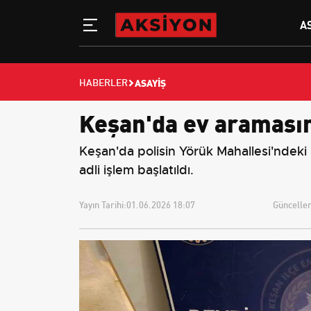
A
ASAYIŞ
HABERLER
Keşan'da ev aramasınd
Keşan'da polisin Yörük Mahallesi'ndeki
adli işlem başlatıldı.
Yayın Tarihi:
01.06.2026 18:07
Güncellem