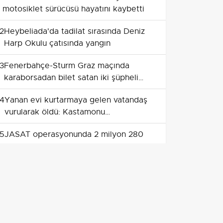
motosiklet sürücüsü hayatını kaybetti
2
Heybeliada'da tadilat sırasında Deniz
Harp Okulu çatısında yangın
3
Fenerbahçe-Sturm Graz maçında
karaborsadan bilet satan iki şüpheli
tutuklandı
4
Yanan evi kurtarmaya gelen vatandaş
vurularak öldü: Kastamonu
Çatalzeytin'de park yeri kavgası
5
JASAT operasyonunda 2 milyon 280
bin liralık akü hırsızı tutuklandı
6
Emet'te kavşakta çarpışma: motosiklet
sürücüsü hayatını kaybetti, kızı ağır
yaralı
7
Yenikent'te direksiyon hakimiyetini
kaybeden sürücünün aracı şarampole