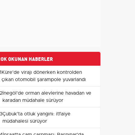
ÇOK OKUNAN HABERLER
1
Küre'de virajı dönerken kontrolden
çıkan otomobil şarampole yuvarlandı
2
İnegöl'de orman alevlerine havadan ve
karadan müdahale sürüyor
3
Çubuk'ta otluk yangını: itfaiye
müdahalesi sürüyor
4
İnşaatta cam çarpması: Başpınar'da