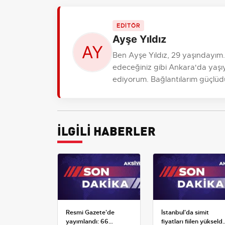
EDİTÖR
Ayşe Yıldız
Ben Ayşe Yıldız, 29 yaşındayım
edeceğiniz gibi Ankara'da yaşıy
ediyorum. Bağlantılarım güçlüdür, r
İLGİLİ HABERLER
Resmi Gazete'de
İstanbul'da simit
yayımlandı: 66
fiyatları fiilen yükseldi