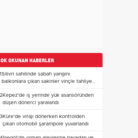
ÇOK OKUNAN HABERLER
1
Silivri sahilinde sabah yangını:
balkonlara çıkan sakinler vinçle tahliye
edildi
2
Kepez'de iş yerinde yük asansöründen
düşen dönerci yaralandı
3
Küre'de virajı dönerken kontrolden
çıkan otomobil şarampole yuvarlandı
4
İnegöl'de orman alevlerine havadan ve