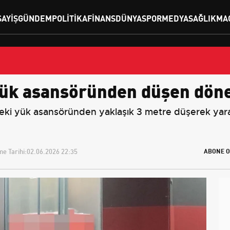
SAYIŞ
GÜNDEM
POLITIKA
FINANS
DÜNYA
SPOR
MEDYA
SAĞLIK
MA
yük asansöründen düşen döne
deki yük asansöründen yaklaşık 3 metre düşerek yaral
e Tarihi:
02.06.2026 22:35
ABONE O