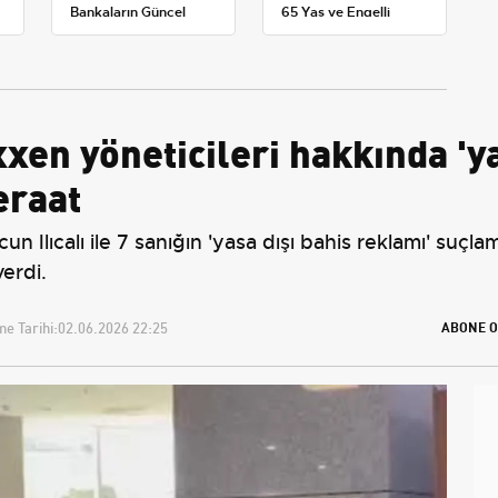
Bankaların Güncel
65 Yaş ve Engelli
Promosyon ve Ek
Maaşlarında Yeni
Avantajları
Tahminler
xxen yöneticileri hakkında 'ya
eraat
 Ilıcalı ile 7 sanığın 'yasa dışı bahis reklamı' suçla
erdi.
e Tarihi:
02.06.2026 22:25
ABONE O