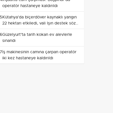
operatör hastaneye kaldırıldı
5
Kütahya'da biçerdöver kaynaklı yangın
22 hektarı etkiledi, vali Işın destek sözü
verdi
6
Güzelyurt'ta tarih kokan ev alevlerle
sınandı
7
İş makinesinin camına çarpan operatör
iki kez hastaneye kaldırıldı