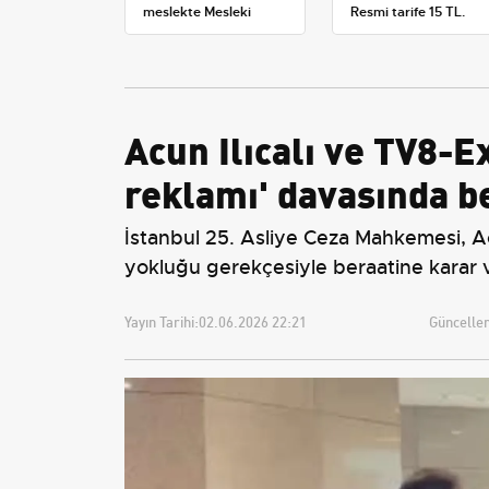
meslekte Mesleki
Resmi tarife 15 TL,
Yeterlilik Belgesi
satışlar 20-25 TL'ye
zorunluluğu
çıktı
Acun Ilıcalı ve TV8-E
reklamı' davasında b
İstanbul 25. Asliye Ceza Mahkemesi, Acun
yokluğu gerekçesiyle beraatine karar v
Yayın Tarihi:
02.06.2026 22:21
Güncellem