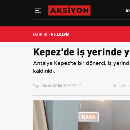
A
ASAYIŞ
HABERLER
Kepez'de iş yerinde 
Antalya Kepez'te bir dönerci, iş yerin
kaldırıldı.
Yayın Tarihi:
02.06.2026 22:23
Güncellem