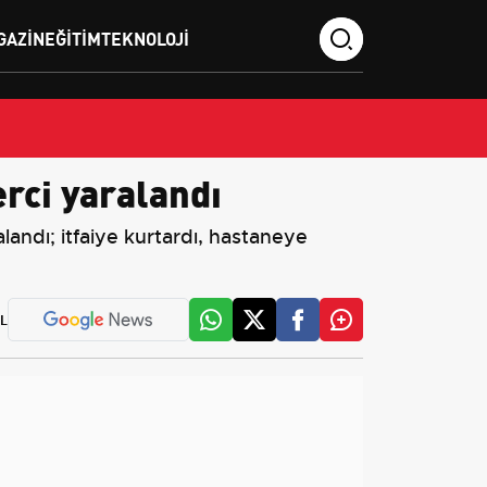
GAZIN
EĞITIM
TEKNOLOJI
rci yaralandı
andı; itfaiye kurtardı, hastaneye
L