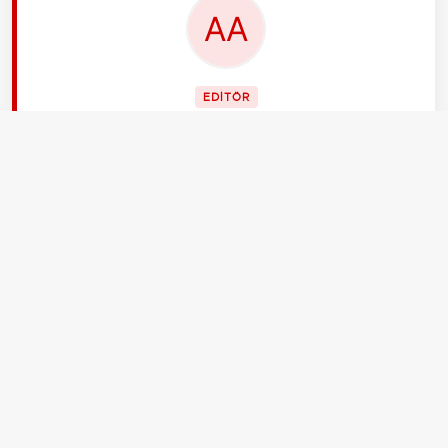
EDİTÖR
Aksiyon Haber Ajansı
İLGİLİ HABERLER