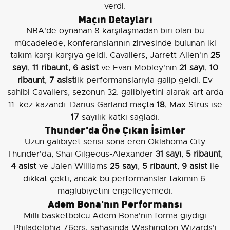
verdi.
Maçın Detayları
NBA'de oynanan 8 karşılaşmadan biri olan bu
mücadelede, konferanslarının zirvesinde bulunan iki
takım karşı karşıya geldi. Cavaliers, Jarrett Allen'ın
25
sayı
,
11 ribaunt
,
6 asist
ve Evan Mobley'nin
21 sayı
,
10
ribaunt
,
7 asist
lik performanslarıyla galip geldi. Ev
sahibi Cavaliers, sezonun 32. galibiyetini alarak art arda
11. kez kazandı. Darius Garland maçta
18
, Max Strus ise
17
sayılık katkı sağladı.
Thunder'da Öne Çıkan İsimler
Uzun galibiyet serisi sona eren Oklahoma City
Thunder'da, Shai Gilgeous-Alexander
31 sayı
,
5 ribaunt
,
4 asist
ve Jalen Williams
25 sayı
,
5 ribaunt
,
9 asist
ile
dikkat çekti, ancak bu performanslar takımın 6.
mağlubiyetini engelleyemedi.
Adem Bona'nın Performansı
Milli basketbolcu Adem Bona'nın forma giydiği
Philadelphia 76ers, sahasında Washington Wizards'ı