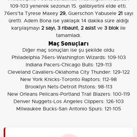
109-103 yenerek sezonun 15. galibiyetini elde etti.
76ers'ta Tyrese Maxey
29
, Guerschon Yabusele
21
sayı
üretti. Adem Bona ise yaklaşık 14 dakika süre aldığı
karşılaşmayı
2 sayı
,
3 ribaunt
,
2 asist
ve
3 blok
ile
tamamladı.
Maç Sonuçları
Diğer maç sonuçları ise şu şekilde oldu:
Philadelphia 76ers-Washington Wizards: 109-103
Indiana Pacers-Chicago Bulls: 129-113
Cleveland Cavaliers-Oklahoma City Thunder: 129-122
New York Knicks-Toronto Raptors: 112-98
Brooklyn Nets-Detroit Pistons: 98-113
New Orleans Pelicans-Portland Trail Blazers: 100-119
Denver Nuggets-Los Angeles Clippers: 126-103
Milwaukee Bucks-San Antonio Spurs: 121-105