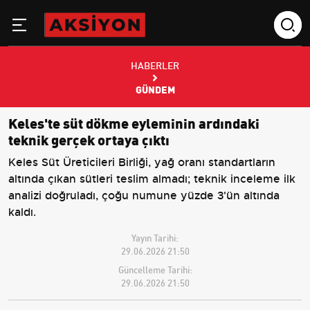
HABERLER
GÜNDEM
Keles'te süt dökme eyleminin ardındaki
teknik gerçek ortaya çıktı
Keles Süt Üreticileri Birliği, yağ oranı standartların
altında çıkan sütleri teslim almadı; teknik inceleme ilk
analizi doğruladı, çoğu numune yüzde 3'ün altında
kaldı.
Yayın Tarihi:
29.06.2026 21:50
Güncelleme Tarihi:
29.06.2026 21:50