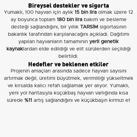
Bireysel destekler ve sigorta
Yumaklı, 100 hayvan için aylık
15 bin lira
olmak üzere 12
ay boyunca toplam
180 bin lira
bakım ve besleme
desteği sağlandığını, bir yıllık
TARSİM
sigortasının
bakanlık tarafından karşılanacağını açıkladı. Dağıtımı
yapılan hayvanların tamamının
yerli genetik
kaynak
lardan elde edildiği ve elit sürülerden seçildiği
belirtildi.
Hedefler ve beklenen etkiler
Projenin amaçları arasında sadece hayvan sayısını
artırmak değil; üretimi büyütmek, verimliliği yükseltmek
ve kırsalda kalıcı refah sağlamak yer alıyor. Yumaklı,
yeni yol haritasıyla küçükbaş hayvan varlığında kısa
sürede
%11
artış sağlandığını ve küçükbaşın kırmızı et
üretimindeki payının yükseltilmesinin hedeflendiğini
bildirdi. Meraların ıslahı, yerli gen kaynaklarının
korunması, TİGEM’lerin damızlık üretim merkezlerine
dönüştürülmesi, kırsal kalkınma destekleri ve AR-GE