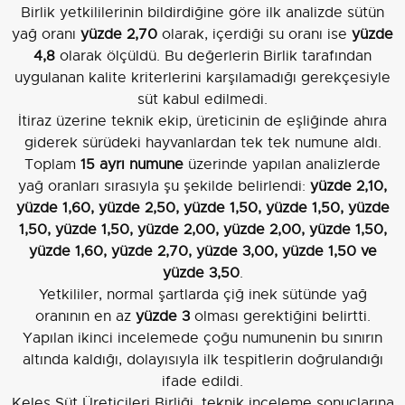
Birlik yetkililerinin bildirdiğine göre ilk analizde sütün
yağ oranı
yüzde 2,70
olarak, içerdiği su oranı ise
yüzde
4,8
olarak ölçüldü. Bu değerlerin Birlik tarafından
uygulanan kalite kriterlerini karşılamadığı gerekçesiyle
süt kabul edilmedi.
İtiraz üzerine teknik ekip, üreticinin de eşliğinde ahıra
giderek sürüdeki hayvanlardan tek tek numune aldı.
Toplam
15 ayrı numune
üzerinde yapılan analizlerde
yağ oranları sırasıyla şu şekilde belirlendi:
yüzde 2,10,
yüzde 1,60, yüzde 2,50, yüzde 1,50, yüzde 1,50, yüzde
1,50, yüzde 1,50, yüzde 2,00, yüzde 2,00, yüzde 1,50,
yüzde 1,60, yüzde 2,70, yüzde 3,00, yüzde 1,50 ve
yüzde 3,50
.
Yetkililer, normal şartlarda çiğ inek sütünde yağ
oranının en az
yüzde 3
olması gerektiğini belirtti.
Yapılan ikinci incelemede çoğu numunenin bu sınırın
altında kaldığı, dolayısıyla ilk tespitlerin doğrulandığı
ifade edildi.
Keles Süt Üreticileri Birliği, teknik inceleme sonuçlarına