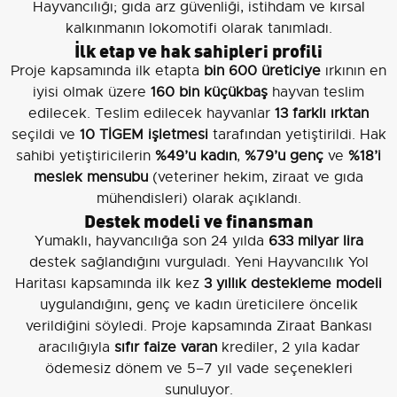
Hayvancılığı; gıda arz güvenliği, istihdam ve kırsal
kalkınmanın lokomotifi olarak tanımladı.
İlk etap ve hak sahipleri profili
Proje kapsamında ilk etapta
bin 600 üreticiye
ırkının en
iyisi olmak üzere
160 bin küçükbaş
hayvan teslim
edilecek. Teslim edilecek hayvanlar
13 farklı ırktan
seçildi ve
10 TİGEM işletmesi
tarafından yetiştirildi. Hak
sahibi yetiştiricilerin
%49’u kadın
,
%79’u genç
ve
%18’i
meslek mensubu
(veteriner hekim, ziraat ve gıda
mühendisleri) olarak açıklandı.
Destek modeli ve finansman
Yumaklı, hayvancılığa son 24 yılda
633 milyar lira
destek sağlandığını vurguladı. Yeni Hayvancılık Yol
Haritası kapsamında ilk kez
3 yıllık destekleme modeli
uygulandığını, genç ve kadın üreticilere öncelik
verildiğini söyledi. Proje kapsamında Ziraat Bankası
aracılığıyla
sıfır faize varan
krediler, 2 yıla kadar
ödemesiz dönem ve 5–7 yıl vade seçenekleri
sunuluyor.