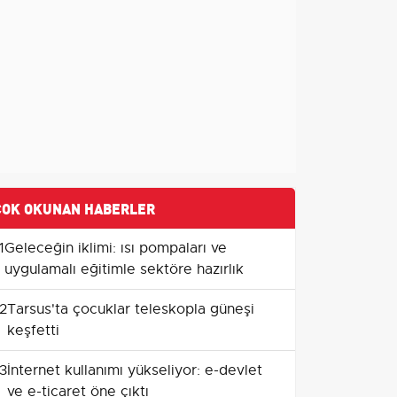
ÇOK OKUNAN HABERLER
1
Geleceğin iklimi: ısı pompaları ve
uygulamalı eğitimle sektöre hazırlık
2
Tarsus'ta çocuklar teleskopla güneşi
keşfetti
3
İnternet kullanımı yükseliyor: e-devlet
ve e-ticaret öne çıktı