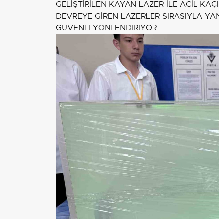
GELİŞTİRİLEN KAYAN LAZER İLE ACİL KAÇ
DEVREYE GİREN LAZERLER SIRASIYLA YAN
GÜVENLİ YÖNLENDİRİYOR.