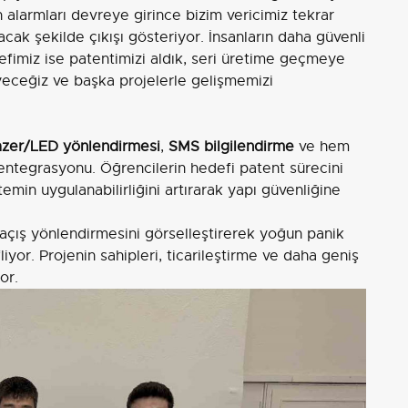
n alarmları devreye girince bizim vericimiz tekrar
acak şekilde çıkışı gösteriyor. İnsanların daha güvenli
defimiz ise patentimizi aldık, seri üretime geçmeye
eyeceğiz ve başka projelerle gelişmemizi
lazer/LED yönlendirmesi
,
SMS bilgilendirme
ve hem
entegrasyonu. Öğrencilerin hedefi patent sürecini
min uygulanabilirliğini artırarak yapı güvenliğine
 kaçış yönlendirmesini görselleştirerek yoğun panik
iyor. Projenin sahipleri, ticarileştirme ve daha geniş
or.