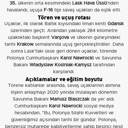
35
, ülkenin orta kesimindeki
Lask Hava Üssü
'nden
havalandı; uçuşa
F-16
tipi savaş uçakları da eşlik etti.
Tören ve uçuş rotası
Uçaklar, ilk olarak Baltık kıyısındaki liman kenti
Gdansk
üzerinden geçti. Ardından yaklaşık 284 kilometre
uzaklıktaki başkent
Varşova
ve ülkenin güneyindeki
tarihi
Krakow
semalarında uçuş gerçekleştirdiler. Daha
sonra Lask'taki üsse geri dönen uçaklar, törende
Polonya Cumhurbaşkanı
Karol Nawrocki
ve Savunma
Bakanı
Wladyslaw Kosiniak-Kamysz
tarafından
karşılandı.
Açıklamalar ve eğitim boyutu
Törene katılanlar arasında, savaş uçaklarının alımına
ilişkin anlaşmayı 2020 yılında imzalayan dönemin
Savunma Bakanı
Mariusz Blaszczak
da yer aldı.
Cumhurbaşkanı
Karol Nawrocki
sosyal medya
hesabından, "Bu, Polonya Silahlı Kuvvetleri ve
güvenliğimiz açısından tarihi bir gündür. Polonya,
benzersiz muharebe kabiliyetlerine sahip beşinci nesil