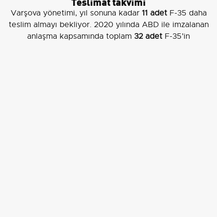
Teslimat takvimi
Varşova yönetimi, yıl sonuna kadar
11 adet
F-35 daha
teslim almayı bekliyor. 2020 yılında ABD ile imzalanan
anlaşma kapsamında toplam
32 adet
F-35’in
teslimatının 2029’a kadar tamamlanması öngörülüyor.
Not:
Haber, tören görüntüleri ve yetkililerin açıklamaları
doğrultusunda, uçuşların hem sembolik hem de eğitim
amaçlı olduğuna işaret etmektedir.