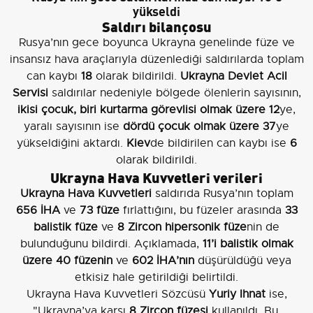
yükseldi
Saldırı bilançosu
Rusya’nın gece boyunca Ukrayna genelinde füze ve
insansız hava araçlarıyla düzenlediği saldırılarda toplam
can kaybı
18
olarak bildirildi.
Ukrayna Devlet Acil
Servisi
saldırılar nedeniyle bölgede ölenlerin sayısının,
ikisi çocuk, biri kurtarma görevlisi olmak üzere 12
ye,
yaralı sayısının ise
dördü çocuk olmak üzere 37
ye
yükseldiğini aktardı.
Kiev
de bildirilen can kaybı ise
6
olarak bildirildi.
Ukrayna Hava Kuvvetleri verileri
Ukrayna Hava Kuvvetleri
saldırıda Rusya’nın toplam
656 İHA
ve
73 füze
fırlattığını, bu füzeler arasında
33
balistik füze
ve
8 Zircon hipersonik füze
nin de
bulunduğunu bildirdi. Açıklamada,
11’i balistik olmak
üzere 40 füzenin
ve
602 İHA’nın
düşürüldüğü veya
etkisiz hale getirildiği belirtildi.
Ukrayna Hava Kuvvetleri Sözcüsü
Yuriy Ihnat
ise,
"Ukrayna’ya karşı
8 Zircon füzesi
kullanıldı. Bu,