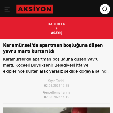
HABERLER
ASAYIŞ
Karamürsel'de apartman boşluğuna düşen
yavru martı kurtarıldı
Karamürsel'de apartman boşluğuna düşen yavru
martı, Kocaeli Büyükşehir Belediyesi itfaiye
ekiplerince kurtarılarak yarasız şekilde doğaya salındı.
Yayın Tarihi:
02.06.2026 13:55
Güncelleme Tarihi:
02.06.2026 14:15