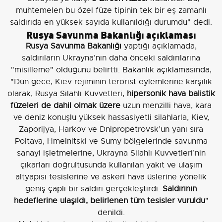
muhtemelen bu özel füze tipinin tek bir eş zamanlı
saldırıda en yüksek sayıda kullanıldığı durumdu" dedi.
Rusya Savunma Bakanlığı açıklaması
Rusya Savunma Bakanlığı
yaptığı açıklamada,
saldırıların Ukrayna’nın daha önceki saldırılarına
"misilleme" olduğunu belirtti. Bakanlık açıklamasında,
"Dün gece, Kiev rejiminin terörist eylemlerine karşılık
olarak, Rusya Silahlı Kuvvetleri,
hipersonik hava balistik
füzeleri de dahil olmak üzere
uzun menzilli hava, kara
ve deniz konuşlu yüksek hassasiyetli silahlarla, Kiev,
Zaporijya, Harkov ve Dnipropetrovsk’un yanı sıra
Poltava, Hmelnitski ve Sumy bölgelerinde savunma
sanayi işletmelerine, Ukrayna Silahlı Kuvvetleri’nin
çıkarları doğrultusunda kullanılan yakıt ve ulaşım
altyapısı tesislerine ve askeri hava üslerine yönelik
geniş çaplı bir saldırı gerçekleştirdi.
Saldırının
hedeflerine ulaşıldı, belirlenen tüm tesisler vuruldu
"
denildi.